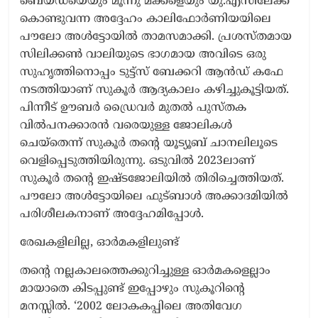
ബെയ്ഡയെയും മൂന്നു മക്കളെയും യു.എസിലേക്ക്
കൊണ്ടുവന്ന അദ്ദേഹം കാലിഫോർണിയയിലെ
പൗലോ അൾട്ടോയിൽ താമസമാക്കി. പ്രശസ്തമായ
സിലിക്കൺ വാലിയുടെ ഭാഗമായ അവിടെ ഒരു
സുഹൃത്തിനൊപ്പം ടുട്ട്സ് ബേക്കറി ആൻഡ് കഫേ
നടത്തിയാണ് സുകൂർ ആദ്യകാലം കഴിച്ചുകൂട്ടിയത്.
പിന്നീട് ഊബർ ഡ്രൈവർ മുതൽ പുസ്തക
വിൽപനക്കാരൻ വരെയുള്ള ജോലികൾ
ചെയ്തെന്ന് സുകൂർ തന്റെ യൂട്യൂബ് ചാനലിലൂടെ
വെളിപ്പെടുത്തിയിരുന്നു. ഒടുവിൽ 2023ലാണ്
സുകൂർ തന്റെ ഇഷ്ടജോലിയിൽ തിരിച്ചെത്തിയത്.
പൗലോ അൾട്ടോയിലെ ഫുട്ബാൾ അക്കാദമിയിൽ
പരിശീലകനാണ് അദ്ദേഹമിപ്പോൾ.
രേഖകളിലില്ല, ഓർമകളിലുണ്ട്
തന്റെ നല്ലകാലത്തെക്കുറിച്ചുള്ള ഓർമകളെല്ലാം
മായാതെ കിടപ്പുണ്ട് ഇപ്പോഴും സുകൂറിന്റെ
മനസ്സിൽ. ‘2002 ലോകകപ്പിലെ അതിവേഗ