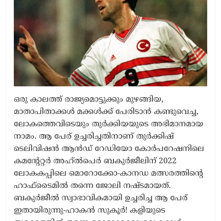
ഒരു കാലത്ത് രാജ്യമൊട്ടുക്കും മുഴങ്ങിയ,
മാതാപിതാക്കൾ മക്കൾക്ക് പേരിടാൻ കണ്ടുവെച്ച,
ലോകത്തെവിടെയും തുർക്കിയയുടെ അഭിമാനമായ
നാമം. ആ പേര് ഉച്ചരിച്ചതിനാണ് തുർക്കിഷ്
ടെലിവിഷൻ ആൻഡ് റേഡിയോ കോർപറേഷനിലെ
കമന്റേറ്റർ അഹ്‍ൽപെർ ബകുർജീലിന് 2022
ലോകകപ്പിലെ മൊറോക്കോ-കാനഡ മത്സരത്തിന്റെ
ഹാഫ്ടൈമിൽ തന്നെ ജോലി നഷ്ടമായത്.
ബകുർജീൽ സ്വാഭാവികമായി ഉച്ചരിച്ച ആ പേര്
ഇതായിരുന്നു-ഹാകൻ സുകൂർ! കളിയുടെ