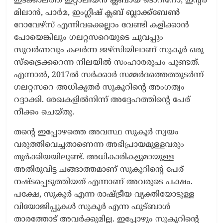
ഇടക്കാലത്ത് ഇറ്റാലിയൻ ക്ലബായ ടൊറീനോ, ഇന്റർ
മിലാൻ, പാർമ, ഇംഗ്ലീഷ് ക്ലബ് ബ്ലാക്ക്ബേൺ
റോവേഴ്സ് എന്നിവക്കെല്ലാം വേണ്ടി കളിക്കാൻ
പോയെങ്കിലും ഗലറ്റസറെയുടെ ചുവപ്പും
സുവർണവും കലർന്ന ജഴ്സിയിലാണ് സുകൂർ ഒരു
സ്ട്രൈക്കറെന്ന നിലയിൽ സംഹാരരൂപം പൂണ്ടത്.
എന്നാൽ, 2017ൽ സർക്കാർ സമ്മർദത്തെത്തുടർന്ന്
ഗലറ്റസറെ അധികൃതർ സുകൂറിന്റെ അംഗത്വം
റദ്ദാക്കി. രേഖകളിൽനിന്ന് അദ്ദേഹത്തിന്റെ പേര്
നീക്കം ചെയ്തു.
തന്റെ ഇപ്പോഴത്തെ അവസ്ഥ സുകൂർ സ്വയം
വരുത്തിവെച്ചതാണെന്ന അഭിപ്രായമുള്ളവരും
തുർക്കിയയിലുണ്ട്. അധികാരികളുമായുള്ള
അതിരുവിട്ട ചങ്ങാത്തമാണ് സുകൂറിന്റെ പേര്
നഷ്ടപ്പെടുത്തിയത് എന്നാണ് അവരുടെ പക്ഷം.
പക്ഷേ, സുകൂർ എന്ന രാഷ്ട്രീയ വ്യക്തിയോടുള്ള
വിയോജിപ്പുകൾ സുകൂർ എന്ന ഫുട്ബാൾ
താരത്തോട് അവർക്കുമില്ല. ഇപ്പോഴും സുകൂറിന്റെ