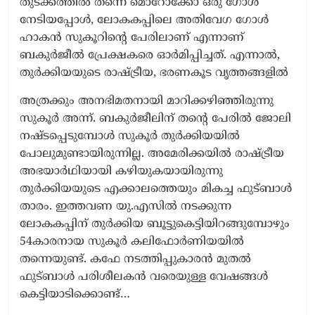
തുടക്കത്തിൽ തന്നെ മൊറോക്കോ ഒരു ഗോൾ
നേടിയപ്പോൾ, ലോകകപ്പിലെ അതിവേഗ ഗോൾ
ഹാകൻ സുകൂറിന്റെ പേരിലാണ് എന്നാണ്
ബകുർജീൽ പ്രേക്ഷകരെ ഓർമിപ്പിച്ചത്. എന്നാൽ,
തുർക്കിയയുടെ രാഷ്ട്രീയ, ഭരണകൂട വൃത്തങ്ങളിൽ
അത്രക്കും അനഭിമതനായി മാറിക്കഴിഞ്ഞിരുന്നു
സുകൂർ അന്ന്. ബകുർജീലിന് തന്റെ പേരിൽ ജോലി
നഷ്ടപ്പെടുമ്പോൾ സുകൂർ തുർക്കിയയിൽ
പോലുമുണ്ടായിരുന്നില്ല. അമേരിക്കയിൽ രാഷ്ട്രീയ
അഭയാർഥിയായി കഴിയുകയായിരുന്നു
തുർക്കിയയുടെ എക്കാലത്തെയും മികച്ച ഫുട്ബാൾ
താരം. ഇത്തവണ യു.എസിൽ നടക്കുന്ന
ലോകകപ്പിന് തുർക്കിയ ബൂട്ടുകെട്ടിയിറങ്ങുമ്പോഴും
54കാരനായ സുകൂർ കലിഫോർണിയയിൽ
തന്നെയുണ്ട്. കഫേ നടത്തിപ്പുകാരൻ മുതൽ
ഫുട്ബാൾ പരിശീലകൻ വരെയുള്ള വേഷങ്ങൾ
കെട്ടിയാടിക്കൊണ്ട്…