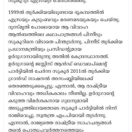
സുകൂറും എസ്രയും വേർപിരിഞ്ഞു.
1999ൽ തുർക്കിയയിലുണ്ടായ ഭൂകമ്പത്തിൽ
എസ്രയും കുടുംബവും മരണമടയുകയും ചെയ്തു.
ദുഃസ്മൃതി പോലെയായ ആ വിവാഹ
ആൽബത്തിലെ കഥാപാത്രങ്ങൾ പിന്നീടും
സുകൂറിനെ വിടാതെ പിന്തുടർന്നു. പിന്നീട് തുർക്കിയ
പ്രധാനമന്ത്രിയും പ്രസിഡന്റുമായ
ഉർദുഗാനായിരുന്നു അതിൽ കേന്ദ്രസ്ഥാനത്ത്.
ഉർദുഗാന്റെ ജസ്റ്റിസ് ആൻഡ് ഡെവലപ്മെന്റ്
പാർട്ടിയിൽ ചേർന്ന സുകൂർ 2011ൽ തുർക്കിയ
ഗ്രാൻഡ് നാഷനൽ അസംബ്ലിയിലേക്ക്
തെരഞ്ഞടുക്കപ്പെട്ടു. എന്നാൽ, ആ രാഷ്ട്രീയ
വിവാഹവും അധികകാലം നീണ്ടില്ല. ഉർദുഗാന്റെ
കടുത്ത വിമർശകനായ ഗുലനുമായി
അടുപ്പത്തിലായതോടെ സുകൂർ പാർട്ടിയിൽ നിന്ന്
രാജിവെച്ചു. സ്വതന്ത്ര എം.പിയായി തുടർന്നു.
എന്നാൽ, രാജ്യത്തെ രാഷ്ട്രീയ സാഹചര്യങ്ങൾ
തന്റെ പൊതുപ്രവർത്തനത്തെയും