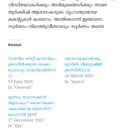
വിഡിയോകൾക്കും അഭിമുഖങ്ങൾക്കും താഴെ
തുർക്കിഷ് ആരാധകരുടെ ഗൃഹാതുരമായ
കമന്റുകൾ കാണാം. അതിലൊന്ന് ഇങ്ങനെ.
സ്വർണം നിലത്തുവീണാലും സ്വർണം തന്നെ
Related
സമനില തെറ്റി കാനറികൾ!
മൊറോക്കോയ്ക്കു
ബ്രസീൽ-മൊറോക്കോ
മുന്നിൽ വീണുടഞ്ഞ്
പോരാട്ടം സമനിലയിൽ (1-
ബ്രസീല്‍ (2-1)
1)
26 March 2023
14 June 2026
In "Sports"
In "General"
മൂന്നാം സ്ഥാനക്കാർ
ആരാകും? മൊറോക്കോ
-ക്രൊയേഷ്യ ലൂസേഴ്‌സ്
ഫൈനൽ ഇന്ന്
17 December 2022
In "fifa"