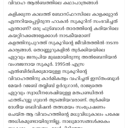
വിവാഹ ആൽബത്തിലെ കഥാപാത്രങ്ങൾ
കളിക്കുന്ന കാലത്ത് ബോസ്ഫറസിലെ കാളക്കൂറ്റൻ
എന്നറിയപ്പെട്ടിരുന്ന ഹാകൻ സുകൂറിന് സംഭവിച്ചത്
എന്താണ്? ഒരു ഫുട്ബാൾ താരത്തിന്റെ കരിയറിലെ
കയറ്റിറക്കങ്ങളേക്കാൾ നാടകീയമാണ്
കളത്തിനുപുറത്ത് സുകൂറിന്റെ ജീവിതത്തിൽ നടന്ന
കാര്യങ്ങൾ. തൊണ്ണൂറുകളിൽ തുർക്കിയയിലെ
ഏറ്റവും ജനപ്രിയ മുഖമായിരുന്നു അൽബേനിയൻ
വംശജനായ സുകൂർ. 1995ൽ എസ്ര
എൽബിർലിക്കുമായുള്ള സുകൂറിന്റെ
വിവാഹത്തിനു കാർമികത്വം വഹിച്ചത് ഇസ്തംബൂൾ
മേയർ റജബ് തയ്യിബ് ഉർദുഗാൻ, രാജ്യത്തെ
ഏറ്റവും സ്വാധീനശേഷിയുള്ള മതപണ്ഡിതൻ
ഫത്ത്ഹുല്ല ഗുലൻ തുടങ്ങിയവരാണ്. തുർക്കിയ
ദേശീയ ടെലിവിഷൻ തത്സമയം സംപ്രേഷണം
ചെയ്ത ആ വിവാഹത്തിന്റെ മധുവിധുകാലം പക്ഷേ
അധികമുണ്ടായിരുന്നില്ല. നാലുമാസങ്ങൾക്കകം