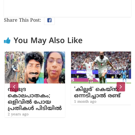
Share This Post:
You May Also Like
സുഭദ്ര
'കില്ലർ' കെയ്ൻ;
കൊലപാതകം;
ഒന്നടിച്ചാൽ രണ്ട്
ഒളിവിൽ പോയ
1 month ago
പ്രതികൾ പിടിയിൽ
2 years ago