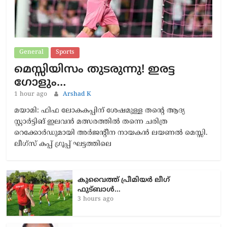
General
Sports
മെസ്സിയിസം തുടരുന്നു! ഇരട്ട
ഗോളും…
1 hour ago
Arshad K
മയാമി: ഫിഫ ലോകകപ്പിന് ശേഷമുള്ള തന്റെ ആദ്യ
സ്റ്റാർട്ടിങ് ഇലവൻ മത്സരത്തിൽ തന്നെ ചരിത്ര
റെക്കോർഡുമായി അർജന്റീന നായകൻ ലയണൽ മെസ്സി.
ലീഗ്‌സ് കപ്പ് ഗ്രൂപ്പ് ഘട്ടത്തിലെ
കുവൈത്ത് പ്രീമിയർ ലീഗ്
ഫുട്ബാൾ…
3 hours ago