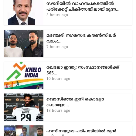
സൗദിയിൽ വാഹനപകടത്തില്‍
പരിക്കേറ്റ് ചികിത്സയിലായിരുന്ന…
5 hours ago
മഞ്ചേരി നഗരസഭ കൗൺസിലർ
വധം;…
7 hours ago
ഖേലോ ഇന്ത്യ; സംസ്ഥാനങ്ങൾക്ക്
565…
10 hours ago
വൊസീഞ്ഞ ഇനി കൊളോ
കൊളോ…
18 hours ago
ഹസീനയുടെ പരിപാടിയിൽ മുൻ