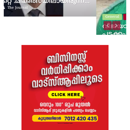
ിരുന്ന…
General
Hyperlocal
Kondotty
വിജയാഹ്ലാദത്തിനിടെ സ്കൂട
പടക്കം പൊട്ടിത്തെറിച്ചു;…
8 months ago
The Journal