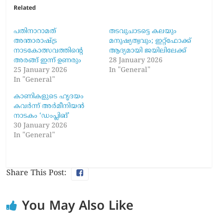
Related
പതിനാറാമത്
തടവുചാടട്ടെ കലയും
അന്താരാഷ്ട്ര
മനുഷ്യത്വവും; ഇറ്റ്ഫോക്ക്
നാടകോത്സവത്തിന്റെ
ആദ്യമായി ജയിലിലേക്ക്
അരങ്ങ് ഇന്ന് ഉണരും
28 January 2026
25 January 2026
In "General"
In "General"
കാണികളുടെ ഹൃദയം
കവർന്ന് അർമീനിയൻ
നാടകം ‘ഡംപ്ലിങ്’
30 January 2026
In "General"
Share This Post:
You May Also Like