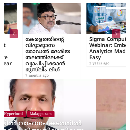
കേരളത്തിന്റെ
Sigma Computing
വിദ്യാഭ്യാസ
Webinar: Embedde
മോഡൽ ദേശീയ
Analytics Made
തലത്തിലേക്ക്
Easy
r
വ്യാപിപ്പിക്കാൻ
2 years ago
മുസ്‍ലിം ലീഗ്
7 months ago
ില്‍