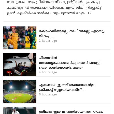
1 hour ago
The Journal
അർജുൻ ആയങ്കിക്കെതിരെ കാപ്പ ചുമത്താൻ
സാധ്യത.കൊടും ക്രിമിനലെന്ന് റിപ്പോർട്ട് നൽകും. കാപ്പ
ചുമത്തുന്നത് ആലോചനയിലെന്ന് എഡിജിപി. റിപ്പോർട്ട്
ഉടൻ കളക്ടർക്ക് നൽകും. വളപട്ടണത്ത് മാത്രം 12
കോഹ്‌ലിയുമല്ല, സചിനുമല്ല; ഏറ്റവും
മികച്ച…
2 hours ago
പിതാവിന്
അന്ത്യോപചാരമർപ്പിക്കാൻ മെസ്സി
റൊസാരിയോയിലെത്തി
4 hours ago
എറണാകുളത്ത് അന്താരാഷ്ട്ര
ക്രിക്കറ്റ് സ്റ്റേഡിയത്തിന്…
6 hours ago