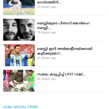
ശ്രീലങ്ക ഇലവനെതിരായ സന്നാഹം;
ദേവ്ദത്തിന്…
15 hours ago
മെസ്സിയുടെ പിതാവ് ജോർഹെ
മെസ്സി…
19 hours ago
മെസ്സി ഇനി അർജന്റീനയ്ക്കായി
കളിക്കുമോ?…
21 hours ago
സമരം കടുപ്പിച്ച് LPST റാങ്ക്…
22 hours ago