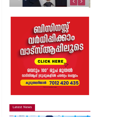
വിജയാഹ്ലാദത്തിനിടെ
സ്കൂട്ടറിലെ പടക്കം
പൊട്ടിത്തെറിച്ചു;…
8 months ago
The Journal