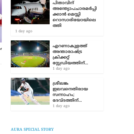
സചിനുമല്ല; ഏറ്റവും
മികച്ച…
22 hours ago
പിതാവിന്
അന്ത്യോപചാരമർപ്പി
ക്കാൻ മെസ്സി
റൊസാരിയോയിലെ
ഫലസ്തീൻ ബാഗ്; വിമർശനവുമായി
ത്തി
ബിജെപി, ചുട്ട മറുപടിയുമായി പ്രിയങ്ക
1 day ago
2 years ago
എറണാകുളത്ത്
അന്താരാഷ്ട്ര
ക്രിക്കറ്റ്
സ്റ്റേഡിയത്തിന്…
1 day ago
ശ്രീലങ്ക
ഇലവനെതിരായ
സന്നാഹം;
ദേവ്ദത്തിന്…
1 day ago