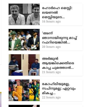
നഷ്ടമായ പോരാട്ടത്തിൽ കരുത്തോടെ
തിരിച്ചുവന്ന്
ഹോർഹെ മെസ്സി:
ലയണൽ
മെസ്സിയുടെ…
16 hours ago
'അന്ന്
ഞാനായിരുന്നു മാച്ച്
റഫറിയെങ്കിൽ…
20 hours ago
അർജുൻ
ആയങ്കിക്കെതിരെ
കാപ്പ ചുമത്താൻ…
21 hours ago
കോഹ്‌ലിയുമല്ല,