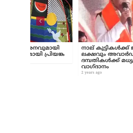
വുമായി
നാല് കുട്ടികൾക്ക് ജന്മം നൽകൂ, 
 പ്രിയങ്ക
ലക്ഷവും അവാർഡും നേടൂ ; ബ്ര
ദമ്പതികൾക്ക് മധ്യപ്രദേശ് മന്ത്രി
വാഗ്‌ദാനം
2 years ago