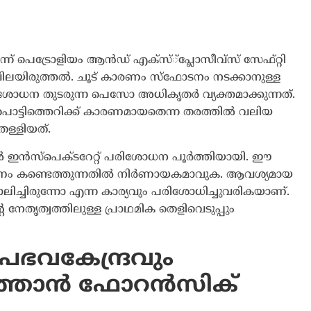
The Journal
ന് പെട്രോളിയം ആൻഡ് എക്സ്്പ്ലോസീവ്സ് സേഫ്റ്റി
യിരുത്തൽ. ചൂട് കാരണം സ്ഫോടനം നടക്കാനുള്ള
രിശോധന തുടരുന്ന പെസോ അധികൃതർ വ്യക്തമാക്കുന്നത്.
പൊട്ടിത്തെറിക്ക് കാരണമായതെന്ന തരത്തിൽ വലിയ
ള്ളിയത്.
ൽ ഇൻസ്പെക്ടറേറ്റ് പരിശോധന പൂർത്തിയായി. ഈ
ാരണം കണ്ടെത്തുന്നതിൽ നിർണായകമാവുക. ആവശ്യമായ
ച്ചിരുന്നോ എന്ന കാര്യവും പരിശോധിച്ചുവരികയാണ്.
 നേതൃത്വത്തിലുള്ള പ്രാഥമിക തെളിവെടുപ്പും
്രഭവകേന്ദ്രവും
ത്താൻ ഫോറൻസിക്