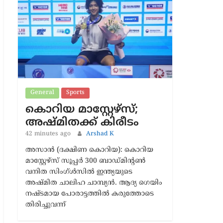
Latest News
General
Sports
കൊറിയ മാസ്റ്റേഴ്സ്;
അഷ്മിതക്ക് കിരീടം
42 minutes ago
Arshad K
അസാൻ (ദക്ഷിണ കൊറിയ): കൊറിയ
മാസ്റ്റേഴ്സ് സൂപ്പർ 300 ബാഡ്മിന്റൺ
വനിത സിംഗ്ൾസിൽ ഇന്ത്യയുടെ
അഷ്മിത ചാലിഹ ചാമ്പ്യൻ. ആദ്യ ഗെയിം