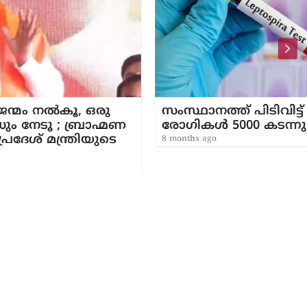
ഒരു
സംസ്ഥാനത്ത് പിടിവിട്ട് എലിപ്പനി;
ാഹ്മണ
രോഗികൾ 5000 കടന്നു
യുടെ
8 months ago