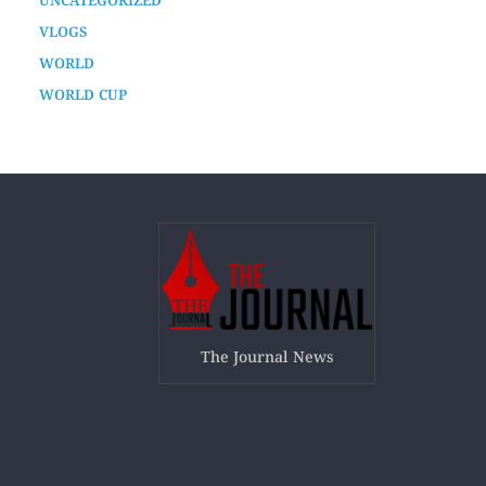
TECH
TECHNOLOGY
UNCATEGORIZED
VLOGS
WORLD
WORLD CUP
The Journal News