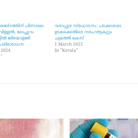
്‌ദത്തിന് പിന്നാലെ
വരാപ്പുഴ സ്ഫോടനം: പടക്കശാല
ിള്ളൽ, മലപ്പുറം
ഉടമക്കെതിരെ നരഹത്യകുറ്റം
്ലിൽ ജിയോളജി
ചുമത്തി കേസ്
റെ പരിശോധന
1 March 2023
 2024
In "Kerala"
l"