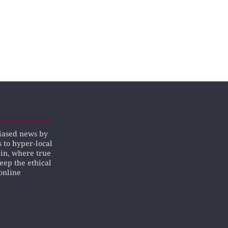
biased news by
s to hyper-local
pin, where true
keep the ethical
online