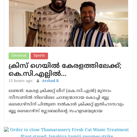
General
Sports
ക്രിസ് ഗെയിൽ കേരളത്തിലേക്ക്;
കെ.സി.എല്ലിൽ…
13 hours ago
Arshad K
ലണ്ടൻ: കേരള ക്രിക്കറ്റ് ലീഗ് (കെ.സി.എൽ) മൂന്നാം
സീസണിൽ നിലവിലെ ചാമ്പ്യന്മാരായ കൊച്ചി ബ്ലൂ
ടൈഗേഴ്സിന് പിന്തുണ നൽകാൻ ക്രിക്കറ്റ് ഇതിഹാസവും
ബ്ലൂ ടൈഗേഴ്സ് ഗ്ലോബലിന്റെ സഹഉടമയുമായ