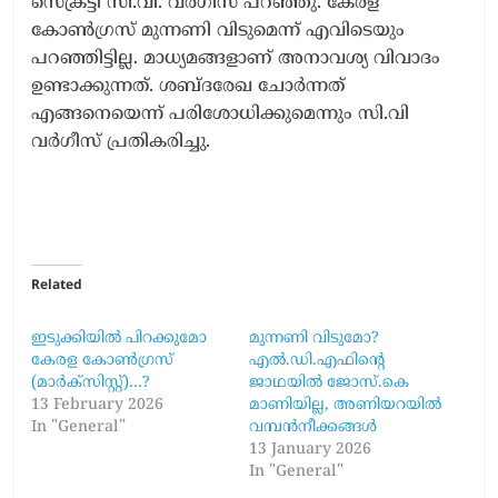
സെക്രട്ടി സി.വി. വർഗീസ് പറഞ്ഞു. കേരള
കോൺഗ്രസ് മുന്നണി വിടുമെന്ന് എവിടെയും
പറഞ്ഞിട്ടില്ല. മാധ്യമങ്ങളാണ് അനാവശ്യ വിവാദം
ഉണ്ടാക്കുന്നത്. ശബ്ദരേഖ ചോർന്നത്
എങ്ങനെയെന്ന് പരിശോധിക്കുമെന്നും സി.വി
വർഗീസ് പ്രതികരിച്ചു.
Related
ഇടുക്കിയിൽ പിറക്കുമോ
മുന്നണി വിടുമോ?
കേരള കോൺഗ്രസ്
എൽ.ഡി.എഫിന്‍റെ
(മാർക്സിസ്റ്റ്)‍…?
ജാഥയിൽ ജോസ്.കെ
13 February 2026
മാണിയില്ല, അണിയറയിൽ
In "General"
വമ്പൻനീക്കങ്ങൾ
13 January 2026
In "General"