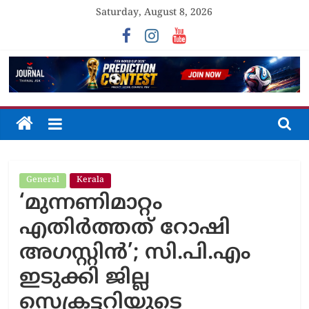
Skip
Saturday, August 8, 2026
to
content
The
Journal
General
Kerala
Unfolding
‘മുന്നണിമാറ്റം
The
Truth
എതിർത്തത് റോഷി
അഗസ്റ്റിൻ’; സി.പി.എം
ഇടുക്കി ജില്ല
സെക്രട്ടറിയുടെ