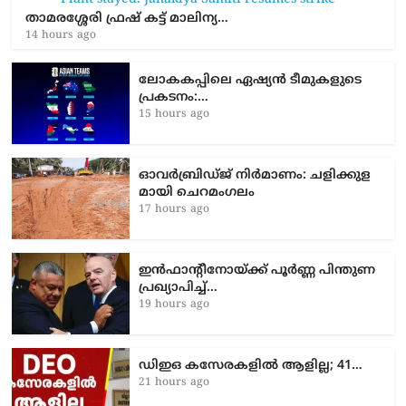
താമരശ്ശേരി ഫ്രഷ് കട്ട് മാലിന്യ…
14 hours ago
ലോകകപ്പിലെ ഏഷ്യന്‍ ടീമുകളുടെ
പ്രകടനം:…
15 hours ago
ഓവർബ്രിഡ്ജ് നിർമാണം: ച​ളി​ക്കു​ള​
മാ​യി ചെ​റ​മം​ഗ​ലം
17 hours ago
ഇൻഫാന്റീനോയ്ക്ക് പൂർണ്ണ പിന്തുണ
പ്രഖ്യാപിച്ച്…
19 hours ago
ഡിഇഒ കസേരകളില്‍ ആളില്ല; 41…
21 hours ago