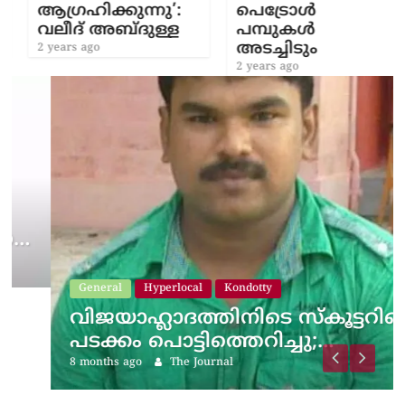
ആഗ്രഹിക്കുന്നു’:
പെട്രോള്‍
വലീദ് അബ്ദുള്ള
പമ്പുകള്‍
അടച്ചിടും
2 years ago
2 years ago
General
Hyperlocal
Kondotty
വിജയാഹ്ലാദത്തിനിടെ സ്കൂട്ടറിലെ
പടക്കം പൊട്ടിത്തെറിച്ചു;…
8 months ago
The Journal