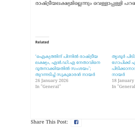
രാഷ്ട്രീയലക്ഷ്യമില്ലെന്നും വെള്ളാപ്പള്ളി പറ
Related
‘ഐക്യത്തിന് പിന്നിൽ രാഷ്ട്രീയ
തൃശൂർ പിട
ലക്ഷ്യം, എൻ.ഡി.എ നേതാവിനെ
ഗോപിക്ക്
ദൂതനാക്കിയതിൽ സംശയം’;
പിടിക്കാനാ
തുറന്നടിച്ച് സുകുമാരൻ നായർ
നായർ
26 January 2026
18 January
In "General"
In "Genera
Share This Post: