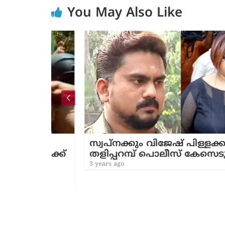
You May Also Like
സ്വപ്നക്കും വിജേഷ് പിള്ളക്കുമെത
ിലേക്ക്
തളിപ്പറമ്പ് പൊലീസ് കേസെടുത്തു
3 years ago