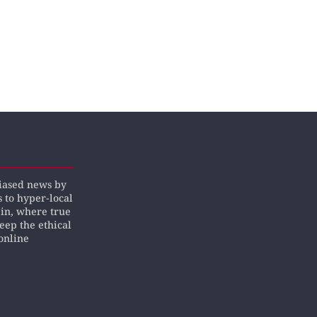
biased news by
s to hyper-local
pin, where true
keep the ethical
online