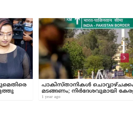
ിരെ
പാകിസ്താനികൾ ചൊവ്വാഴ്ചക്കകം
മടങ്ങണം; നിർദേശവുമായി കേരളം
1 year ago