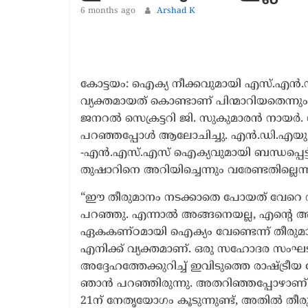
1 year ago
The 
6 months ago
Arshad K
കോട്ടയം: ഐക്യ നീക്കവുമായി എസ്.എൻ.ഡി.
വ്യക്തമായത് കൊണ്ടാണ് പിന്മാറിയതെന്നും 
ജനറൽ സെക്രട്ടറി ജി. സുകുമാരൻ നായർ. സ
പറഞ്ഞപ്പോൾ ആലോചിച്ചു. എൻ.ഡി.എയുമ
-എൻ.എസ്.എസ് ഐക്യവുമായി ബന്ധപ്പെട്ട്
തുഷാറിനെ അറിയിച്ചെന്നും വരേണ്ടതില്ലെന
“ഈ തീരുമാനം നടക്കാതെ പോയത് വേറെ
പറഞ്ഞു. എന്നാൽ അങ്ങനെയല്ല, എന്‍
ഏകകണ്ഠമായി ഐക്യം വേണ്ടെന്ന് തീരുമാന
എനിക്ക് വ്യക്തമാണ്. ഒരു സഹോദര സംഘട
അദ്ദേഹത്തേക്കുറിച്ച് ഇവിടുത്തെ രാഷ്ട്ര
ഞാൻ പറഞ്ഞിരുന്നു. അതറിഞ്ഞപ്പോഴാണ്
21ന് നേതൃയോഗം കൂടുന്നുണ്ട്, അതിൽ തീ