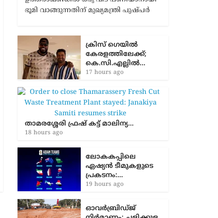
ഭൂമി വാങ്ങുന്നതിന് മുഖ്യമന്ത്രി പുഷ്പർ
ക്രിസ് ഗെയിൽ
കേരളത്തിലേക്ക്;
കെ.സി.എല്ലിൽ…
17 hours ago
താമരശ്ശേരി ഫ്രഷ് കട്ട് മാലിന്യ…
18 hours ago
ലോകകപ്പിലെ
ഏഷ്യന്‍ ടീമുകളുടെ
പ്രകടനം:…
19 hours ago
ഓവർബ്രിഡ്ജ്
നിർമാണം: ച​ളി​ക്കു​ള​