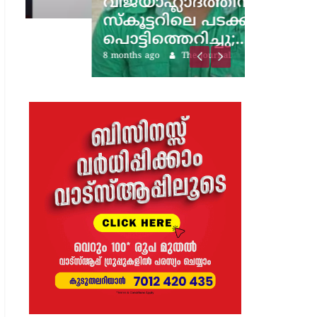
വിജയാഹ്ലാദത്തിനിടെ
സ്കൂട്ടറിലെ പടക്കം
പൊട്ടിത്തെറിച്ചു;…
8 months ago
The Journal