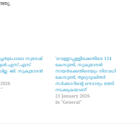
ഞ്ഞു.
ിച്ചതുപോലെ സുരേഷ്
'വെള്ളാപ്പള്ളിക്കെതിരെ 124
 എൻ.എസ്.എസ്
കേസുണ്ട്, സുകുമാരൻ
വില്ല -ജി. സുകുമാരൻ
നായർക്കെതിരെയും നിരവധി
കേസുണ്ട്, തുല്യദുഃഖിതർ
 2026
സർക്കാറിന്റെ ഔദാര്യം തേടി
l"
നടക്കുകയാണ്'
21 January 2026
In "General"