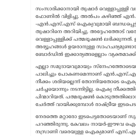
സംസാരിക്കാനായി തുഷാർ വെള്ളാപ്പള്ളി
ഫോണിൽ വിളിച്ചു. അൽപം കഴിഞ്ഞ് എൻ.
-എൻ.എസ്.എസ് ഐക്യവുമായി ബന്ധപ്പെട്ട്
തുഷാറിനെ അറിയിച്ചു. അദ്ദേഹത്തോട് വരേണ
വെള്ളാപ്പള്ളിക്ക് പത്മഭൂഷൺ ലഭിക്കുന്
അഭ്യൂഹങ്ങൾ ഉയരാനുള്ള സാഹചര്യമുണ്ടായ
ബോർഡിൽ ഇക്കാര്യങ്ങളെല്ലാം വ്യക്തമാക്ക
എല്ലാ സമുദായവുമായും സ്നേഹത്തോടെയും 
പാലിച്ചും പോകണമെന്നാണ് എൻ.എസ്.എസ് ആ
നീക്കം ശരിയല്ലെന്ന് തോന്നിയതോടെ ഐക്യന
ചർച്ചയൊന്നും നടന്നിട്ടില്ല. ഐക്യ നീക്കത
പിന്മാറിയത്. പത്മഭൂഷൺ കൊടുത്തതിലൊന്
ചേർത്ത് വായിക്കുമ്പോൾ രാഷ്ട്രീയ ഇടപെ
നേരത്തെ മറ്റാരോ ഇടപെട്ടതോടെയാണ് സുക
പറഞ്ഞിരുന്നു. കേവലം നായർ-ഈഴവ ഐക്യമല
നസ്രാണി വരെയുള്ള ഐക്യമാണ് എസ്.എൻ.ഡ