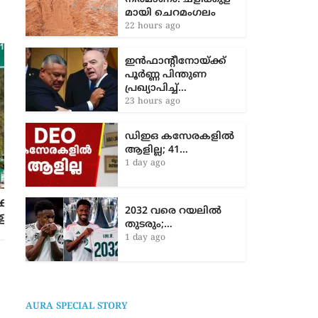
മാ​യി ചെ​റ​മം​ഗ​ലം
22 hours ago
ഇൻഫാന്റീനോയ്ക്ക്
പൂർണ്ണ പിന്തുണ
പ്രഖ്യാപിച്ച്…
23 hours ago
ഡിഇഒ കസേരകളില്‍
ആളില്ല; 41…
1 day ago
നിതിന്‍ രാജിന്‍റെ മരണം:
2032 വരെ റയലിൽ
അഞ്ചരക്കണ്ടി ഡെന്‍റൽ കോളജിലേക്ക്
തുടരും;…
ദലിത് ലീഗ് നടത്തിയ മാർച്ചിൽ
1 day ago
സംഘർഷം
4 months ago
AURA SPECIAL STORY