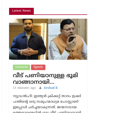
Latest News
General
Sports
വീട് പണിയാനുള്ള ഭൂമി
വാങ്ങാനായി…
11 minutes ago
Arshad K
ന്യൂഡൽഹി: ഇന്ത്യൻ ക്രിക്കറ്റ് താരം ഋഷഭ്
പന്തിന്‍റെ ഒരു സമൂഹമാധ്യമ പോസ്റ്റാണ്
ഇപ്പോൾ ചർച്ചയാകുന്നത്. ജന്മനാടായ
ഉത്തരാഖണ്ഡിൽ ഒരു വീട് പണിയാനായി