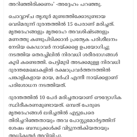
അറിഞ്ഞിരിക്കണം’ -അദ്ദേഹം പറഞ്ഞു.
ചൊവ്വാഴ്ച തൃശൂർ മുണ്ടത്തിക്കോടുണ്ടായ
വെടിമരുന്ന് ദുരന്തത്തിൽ 15 പേരാണ് മരിച്ചത്.
മൃതദേഹങ്ങളും മൃതദേഹ അവശിഷ്ടങ്ങളും
മണത്തു കണ്ടുപിടിക്കാൻ പ്രത്യേക പരിശീലനം
നേടിയ കെഡാവർ നായ്ക്കളെ ഉപയോഗിച്ചു
നടത്തിയ തെരച്ചിലിൽ നിരവധി ശരീരഭാഗങ്ങൾ
കൂടി കണ്ടെത്തി. പെട്ടിമുടി അടക്കമുള്ള നിരവധി
ദുരന്തമേഖലകളിൽ രക്ഷാപ്രവർത്തനത്തിൽ
പങ്കാളികളായ മായ, മർഫി എന്നീ നായ്ക്കളാണ്
പരിശോധന നടത്തിയത്.
ദുരന്തത്തിൽ 10 പേർ മരിച്ചതായാണ് ഔദ്യോഗിക
സ്ഥിരീകരണമുണ്ടായത്. ഒമ്പത് പേരുടെ
മൃതദേഹങ്ങൾ ലഭിച്ചതിൽ എട്ടുപേരെ
തിരിച്ചറിഞ്ഞതായും അവ പോസ്റ്റുമോർട്ടത്തിന്
ശേഷം ബന്ധുക്കൾക്ക് വിട്ടുനൽകിയതായും
അധികൃതർ അറിയിച്ചു.