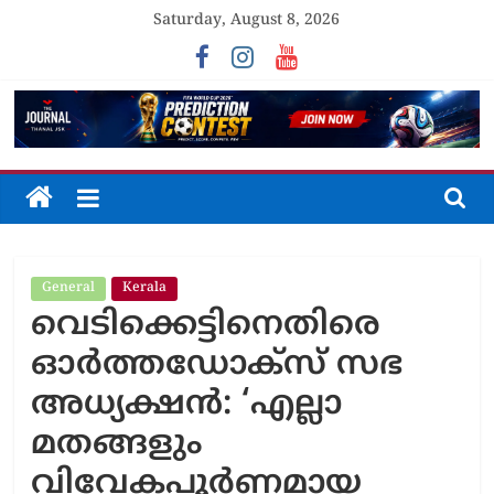
Skip
Saturday, August 8, 2026
to
content
The
Journal
General
Kerala
Unfolding
വെടിക്കെട്ടിനെതിരെ
The
Truth
ഓർത്തഡോക്സ് സഭ
അധ്യക്ഷൻ: ‘എല്ലാ
മതങ്ങളും
വിവേകപൂർണമായ