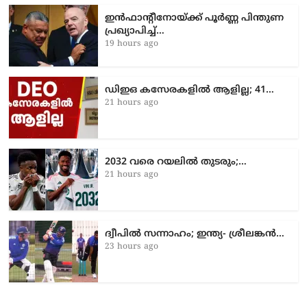
ഇൻഫാന്റീനോയ്ക്ക് പൂർണ്ണ പിന്തുണ
പ്രഖ്യാപിച്ച്…
19 hours ago
ഡിഇഒ കസേരകളില്‍ ആളില്ല; 41…
21 hours ago
2032 വരെ റയലിൽ തുടരും;…
21 hours ago
ദ്വീപിൽ സന്നാഹം; ഇന്ത്യ- ശ്രീലങ്കൻ…
23 hours ago