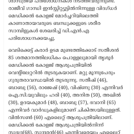
ശാസ്ത്രീയ പരിശോധനകൾ നടത്തിവരുന്നുണ്ട്.
രാജീവ് ഗാന്ധി ഇൻസ്റ്റിറ്റ്യൂട്ടിൽനിന്നുള്ള വിദഗ്ധർ
മെഡിക്കൽ കോളജ് മോർച്ചറിയിലെത്തി
കാണാതായവരുടെ ബന്ധുക്കളുടെ ശരീര
സാമ്പിളുകൾ ശേഖരിച്ച് ഡി.എൻ.എ
പരിശോധനക്കയച്ചു.
വെടിക്കെട്ട് കരാർ ഉടമ മുണ്ടത്തിക്കോട് സതീശൻ
85 ശതമാനത്തിലധികം പൊള്ളലുമായി തൃശൂർ
മെഡിക്കൽ കോളജ് ആശുപത്രിയിൽ
വെന്റിലേറ്ററിൽ തുടരുകയാണ്. മറ്റു മൂന്നുപേരും
ഗുരുതരാവസ്ഥയിൽ തുടരുന്നു. സതീഷ് (46),
ബാബു (56), രാജേഷ് (40), വിഷ്ണു (30) എന്നിവർ
ഐ.സി.യുവിലും ഹരി (40), അനിത (50), അഖിൽ
(30), ഉദയകുമാർ (48), ബാബു (57), ഭവാനി (65)
എന്നിവർ വാർഡുകളിലുമാണ് ചികിത്സയിലുള്ളത്.
വിൽ‌സൺ (60) എലൈറ്റ് ആശുപത്രിയിലാണ്.
മെഡിക്കൽ കോളജ് ആശുപത്രിയിൽനിന്ന്
സുഭദ്ര(68), സുന്ദരൻ(46) എന്നിവരെയും എലൈറ്റ്