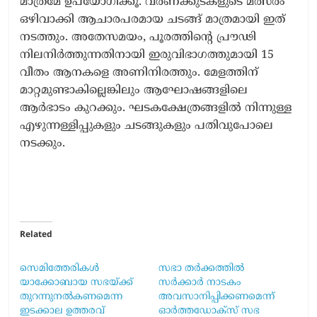
മാത്രമേ ഉപയോഗിക്കൂ. വർണക്കുടകളുടെ മത്സരം
ഒഴിവാക്കി ആചാരപരമായ ചടങ്ങ് മാത്രമായി ഇത്
നടത്തും. അതേസമയം, പൂരത്തിന്റെ പ്രൗഢി
നിലനിർത്തുന്നതിനായി ഇരുവിഭാഗത്തുമായി 15
വീതം ആനകളെ അണിനിരത്തും. മേളത്തിന്
മാറ്റമുണ്ടാകില്ലെങ്കിലും ആഘോഷങ്ങളിലെ
ആർഭാടം കുറക്കും. ഘടകക്ഷേത്രങ്ങളിൽ നിന്നുള്ള
എഴുന്നള്ളിപ്പുകളും ചടങ്ങുകളും പതിവുപോലെ
നടക്കും.
Related
സെമിത്തേരികൾ
സഭാ തർക്കത്തിൽ
യാക്കോബായ സഭയ്ക്ക്
സർക്കാർ നാടകം
തുറന്നുനൽകണമെന്ന
അവസാനിപ്പിക്കണമെന്ന്
ഇടക്കാല ഉത്തരവ്
ഓർത്തഡോക്‌സ്‌ സഭ