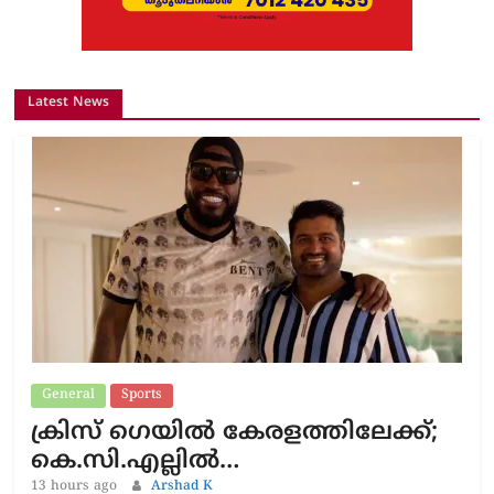
Latest News
General
Sports
ക്രിസ് ഗെയിൽ കേരളത്തിലേക്ക്;
കെ.സി.എല്ലിൽ…
13 hours ago
Arshad K