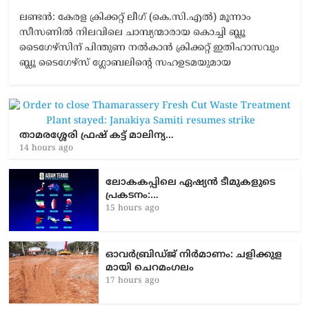
ലണ്ടൻ: കേരള ക്രിക്കറ്റ് ലീഗ് (കെ.സി.എൽ) മൂന്നാം
സീസണിൽ നിലവിലെ ചാമ്പ്യന്മാരായ കൊച്ചി ബ്ലൂ
ടൈഗേഴ്സിന് പിന്തുണ നൽകാൻ ക്രിക്കറ്റ് ഇതിഹാസവും
ബ്ലൂ ടൈഗേഴ്സ് ഗ്ലോബലിന്റെ സഹഉടമയുമായ
താമരശ്ശേരി ഫ്രഷ് കട്ട് മാലിന്യ…
14 hours ago
ലോകകപ്പിലെ ഏഷ്യന്‍ ടീമുകളുടെ
പ്രകടനം:…
15 hours ago
ഓവർബ്രിഡ്ജ് നിർമാണം: ച​ളി​ക്കു​ള​
മാ​യി ചെ​റ​മം​ഗ​ലം
17 hours ago