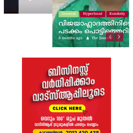
General
Hyperlocal
Kondotty
വിജയാഹ്ലാദത്തിനിടെ സ്കൂട്ടറിലെ
പടക്കം പൊട്ടിത്തെറിച്ചു;…
8 months ago
The Journal