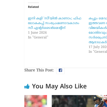
Related
ഇനി കളി 'സീ'യിൽ കാണാം; ഫിഫ
കപ്പും മെഡല
ലോകകപ്പ് സംപ്രേഷണാവകാശം
ഇത്തവണ ല
സീ എന്റർടൈൻമെന്റിന്
വിജയികൾക
1 June 2026
മോതിരവും
In "General"
സർപ്രൈസ്
ആരാധകർക്ക
17 July 202
In "Genera
Share This Post:
You May Also Like