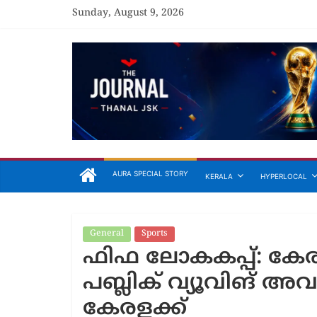
Skip
Sunday, August 9, 2026
to
content
The
Journal
Unfolding
The
Truth
AURA SPECIAL STORY
KERALA
HYPERLOCAL
General
Sports
General
Areek
ഫിഫ ലോകകപ്പ്: കേര
attiri
അരീക്കോട
പബ്ലിക് വ്യൂവിങ്
മത്സരത്ത
കേരളക്ക്
കരിമരുന്ന