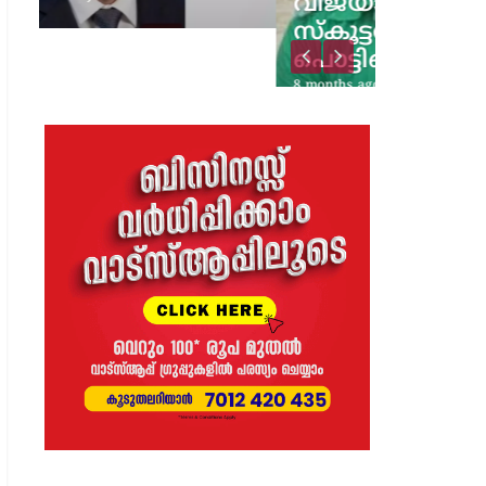
വിജയാഹ്ലാദത്തിനിടെ
സ്കൂട്ടറിലെ പടക്കം
പൊട്ടിത്തെറിച്ചു;…
8 months ago
The Journal