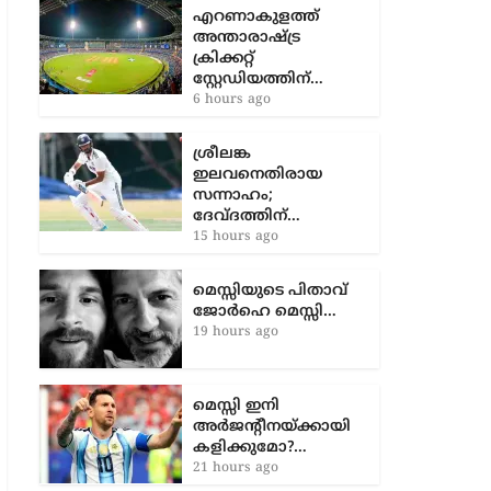
എറണാകുളത്ത്
അന്താരാഷ്ട്ര
ക്രിക്കറ്റ്
സ്റ്റേഡിയത്തിന്…
6 hours ago
ശ്രീലങ്ക
ഇലവനെതിരായ
സന്നാഹം;
ദേവ്ദത്തിന്…
15 hours ago
മെസ്സിയുടെ പിതാവ്
ജോർഹെ മെസ്സി…
19 hours ago
മെസ്സി ഇനി
അർജന്റീനയ്ക്കായി
കളിക്കുമോ?…