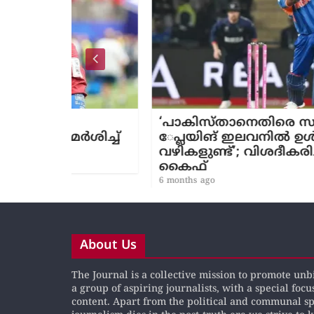
‘പാകിസ്താനെതിരെ സഞ്ജുവിനെ ​
മർശിച്ച്
േപ്ലയിങ് ഇലവനിൽ ഉൾപ്പെടുത്ത
വഴികളുണ്ട്’; വിശദീകരിച്ച് മുഹമ്മദ്
കൈഫ്
6 months ago
About Us
The Journal is a collective mission to promote un
a group of aspiring journalists, with a special focu
content. Apart from the political and communal s