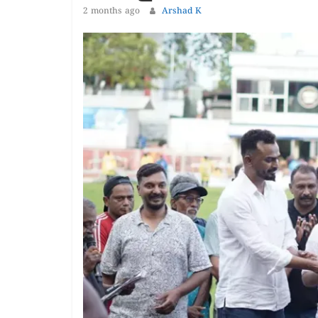
1 year ago
The 
2 months ago
Arshad K