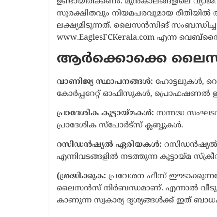
ഉണ്ടായിരിക്കണം. മുൻകാലങ്ങളിലെ വ്യാജവ
സുരക്ഷിതവും നിയമപരവുമായ രീതിയിൽ ആ
ലക്ഷ്യമിടുന്നത്. ലൈസൻസിങ് സംബന്ധിച്
www.EaglesFCKerala.com എന്ന വെബ്സൈറ്
ആർക്കൊക്കെ ലൈസ
വാണിജ്യ സ്ഥാപനങ്ങൾ:
ഹോട്ടലുകൾ, റെസ
കോർപ്പറേറ്റ് ഓഫീസുകൾ, പ്രൊഫഷണൽ 
പ്രാദേശിക കൂട്ടായ്മകൾ:
സന്നദ്ധ സംഘടന
പ്രാദേശിക സ്പോർട്സ് ക്ലബ്ബുകൾ.
റസിഡൻഷ്യൽ ഏരിയകൾ:
റസിഡൻഷ്യൽ
എന്നിവടങ്ങളിൽ നടത്തുന്ന കൂട്ടായ്മ സ്ക്ര
(ശ്രദ്ധിക്കുക:
പ്രവേശന ഫീസ് ഈടാക്കുന്
ലൈസൻസ് നിർബന്ധമാണ്. എന്നാൽ വീടുകളി
കാണുന്ന സ്വകാര്യ ദൃശ്യങ്ങൾക്ക് ഇത് ബാധക