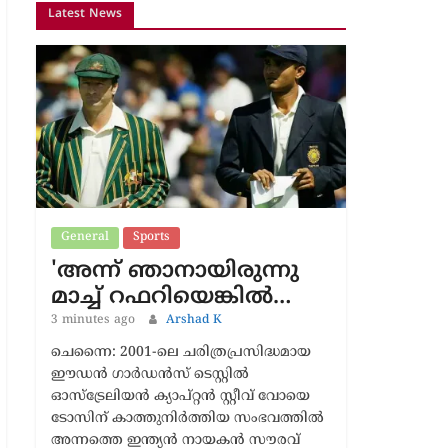
Latest News
General
Sports
'അന്ന് ഞാനായിരുന്നു
മാച്ച് റഫറിയെങ്കിൽ…
3 minutes ago
Arshad K
ചെന്നൈ: 2001-ലെ ചരിത്രപ്രസിദ്ധമായ
ഈഡൻ ഗാർഡൻസ് ടെസ്റ്റിൽ
ഓസ്‌ട്രേലിയൻ ക്യാപ്റ്റൻ സ്റ്റീവ് വോയെ
ടോസിന് കാത്തുനിർത്തിയ സംഭവത്തിൽ