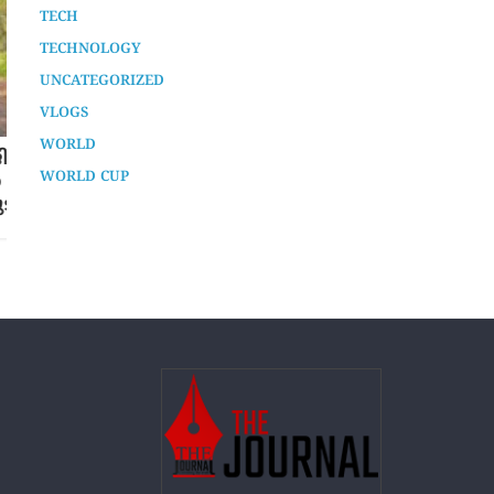
SPORTS
TECH
TECHNOLOGY
UNCATEGORIZED
VLOGS
WORLD
‘ടീമാണ് ഗോൾ അടിക്കേണ്ടത്,
WORLD CUP
നിങ്ങളല്ല…’; ക്രിസ്റ്റ്യാനോയെ വിമർശിച്ച്
ഫ്രഞ്ച് ഇതിഹാസം
2 months ago