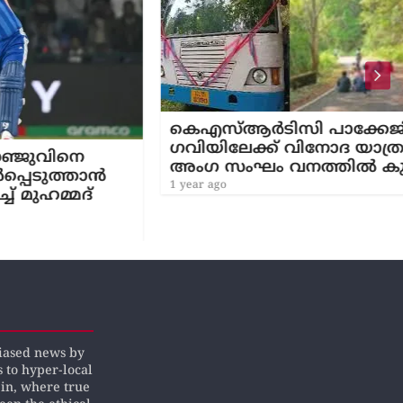
കെഎസ്ആർടിസി പാക്കേജിൽ
ഗവിയിലേക്ക് വിനോദ യാത്ര പോയ 38
അംഗ സംഘം വനത്തിൽ കുടുങ്ങി
ാൻ
1 year ago
biased news by
s to hyper-local
pin, where true