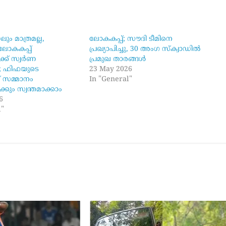
ും മാത്രമല്ല,
ലോകകപ്പ്; സൗദി ടീമിനെ
ോകകപ്പ്
പ്രഖ്യാപിച്ചു, 30 അംഗ സ്ക്വാഡിൽ
്ക് സ്വർണ
പ്രമുഖ താരങ്ങൾ
; ഫിഫയുടെ
23 May 2026
 സമ്മാനം
In "General"
ും സ്വന്തമാക്കാം
6
l"