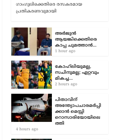
അന്നത്തെ ഇന്ത്യൻ നായകൻ സൗരവ്
ഗാംഗുലിക്കെതിരെ രസകരമായ
പ്രതികരണവുമായി
അർജുൻ
ആയങ്കിക്കെതിരെ
കാപ്പ ചുമത്താൻ…
1 hour ago
കോഹ്‌ലിയുമല്ല,
സചിനുമല്ല; ഏറ്റവും
മികച്ച…
2 hours ago
പിതാവിന്
അന്ത്യോപചാരമർപ്പി
ക്കാൻ മെസ്സി
റൊസാരിയോയിലെ
ത്തി
4 hours ago