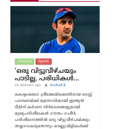
Latest News
General
Sports
'ഒരു വിട്ടുവീഴ്ചയും
പാടില്ല, പരിധികൾ…
24 minutes ago
Arshad K
കൊളംബോ: ശ്രീലങ്കയ്‌ക്കെതിരായ ടെസ്റ്റ്
പരമ്പരയ്‌ക്ക് മുന്നോടിയായി ഇന്ത്യൻ
ടീമിന് കർശന നിർദേശങ്ങളുമായി
മുഖ്യപരിശീലകൻ ഗൗതം ഗംഭീർ.