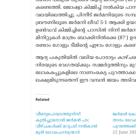
കണ്ടെത്തി. ജോഷ്വാ കിമ്മിച്ച് നൽകിയ പാസ
വലയിലെത്തിച്ചു. പിന്നീട് ജർമനിയുടെ സമ്പ
ബ്രൗണിലൂടെ ജർമനി ലീഡ് 5-1 ആക്കി ഉയർത
ഉൺഡവ് കിമ്മിച്ചിന്റെ പാസിൽ നിന്ന് ജ
മിനിറ്റുകൾ മാത്രം ബാക്കിനിൽക്കെ (87′) ഉ
രണ്ടാം ഗോളും ടീമിന്റെ ഏഴാം ഗോളും കണ്ടെത
ആദ്യ പകുതിയിൽ വലിയ പോരാട്ടം കാഴ്ചവ
നിരയുടെ വേഗതയ്ക്കും സമ്മർദ്ദത്തിനും മുന
ലോകകപ്പുകളിലെ നാണംകെട്ട പുറത്താകല
ലക്ഷ്യമിടുന്നതെന്ന് ഈ വമ്പൻ ജയം അടിവര
Related
വീണുപോയടത്തുനിന്ന്
ജർമൻ കോട്
കുതിച്ചുയരാൻ ജർമൻ പട;
താരം ലോകക
വീഴ്ചകൾക്ക് മറുപടി നൽകാൻ
പുറത്തേക്ക്
മുൻ ലോകചാമ്പ്യന്മാർ
22 June 20