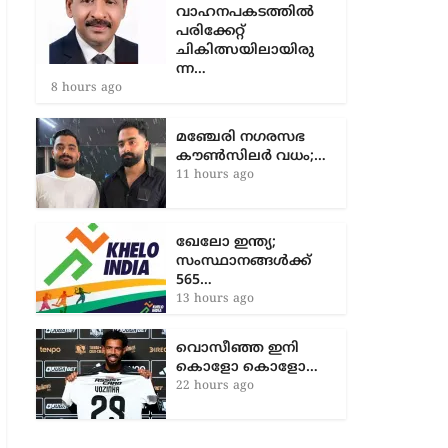
സൗദിയിൽ
വാഹനപകടത്തില്‍
പരിക്കേറ്റ്
ചികിത്സയിലായിരു
ന്ന…
8 hours ago
മഞ്ചേരി നഗരസഭ
കൗൺസിലർ വധം;…
11 hours ago
ഖേലോ ഇന്ത്യ;
സംസ്ഥാനങ്ങൾക്ക്
565…
13 hours ago
വൊസീഞ്ഞ ഇനി
കൊളോ കൊളോ…
22 hours ago