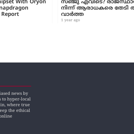
ryon
സഞ്ജു എവിടെ? രാജസ്ഥാൻ ക്യാമ്പിൽ
നിന്ന് ആരാധകരെ തേടി ആ സന്തോ
വാർത്ത
1 year ago
biased news by
s to hyper-local
pin, where true
keep the ethical
online