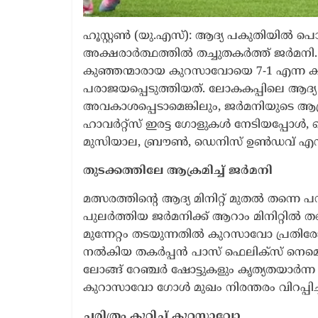
ഹൂസ്റ്റൺ (യു.എസ്): ആദ്യ പകുതിയിൽ 
അക്ഷരാർത്ഥത്തിൽ തച്ചുതകർത്ത് ജർമനി. 2
കുഞ്ഞന്മാരായ കുറസാവോയെ 7-1 എന്ന കൂറ
പരാജയപ്പെടുത്തിയത്. ലോകകപ്പിലെ ആദ്യ
അവകാശപ്പെടാമെങ്കിലും, ജർമനിയുടെ ആക്
ഹാവർറ്റ്‌സ് ഇരട്ട ഗോളുകൾ നേടിയപ്പോൾ,
മുസിയാല, ബ്രൗൺ, ഡെനിസ് ഉൺഡവ് എന
തുടക്കത്തിലേ ആക്രമിച്ച് ജർമനി
മത്സരത്തിന്റെ ആദ്യ മിനിറ്റ് മുതൽ തന്
പുലർത്തിയ ജർമനിക്ക് ആറാം മിനിറ്റിൽ 
മുന്നേറ്റം തടയുന്നതിൽ കുറസാവോ പ്രതിരോ
നൽകിയ തകർപ്പൻ പാസ് ഫെലിക്സ് നെമെച്ച
ലോങ്ങ് റേഞ്ചർ ഷോട്ടുകളും കൃത്യതയാർന്ന 
കുറാസാവോ ഗോൾ മുഖം നിരന്തരം വിറപ്പിച്
ചരിത്രം കുറിച്ച് കുറസാവോ