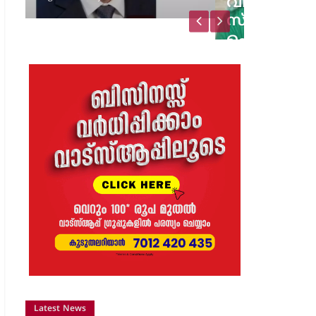
വിജയാഹ്ലാദത്തിനിടെ
സ്കൂട്ടറിലെ പടക്കം
പൊട്ടിത്തെറിച്ചു;…
8 months ago
The Journal