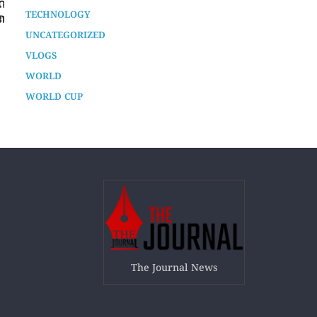
കോഴിക്കോട് അമീബിക് മസ്തിഷ്ക
SPORTS
ഷ
ജ്വരം ബാധിച്ച് യുവതി മരിച്ചു
TECH
1 year ago
TECHNOLOGY
UNCATEGORIZED
VLOGS
WORLD
WORLD CUP
The Journal News