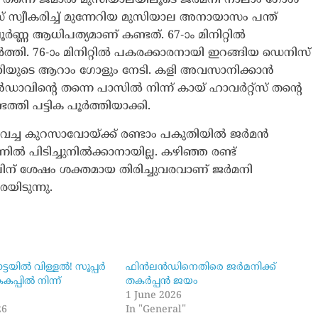
് സ്വീകരിച്ച് മുന്നേറിയ മുസിയാല അനായാസം പന്ത്
ൂർണ്ണ ആധിപത്യമാണ് കണ്ടത്. 67-ാം മിനിറ്റിൽ
്തി. 76-ാം മിനിറ്റിൽ പകരക്കാരനായി ഇറങ്ങിയ ഡെനിസ്
ർമനിയുടെ ആറാം ഗോളും നേടി. കളി അവസാനിക്കാൻ
ൻഡാവിന്റെ തന്നെ പാസിൽ നിന്ന് കായ് ഹാവർറ്റ്‌സ് തന്റെ
്തി പട്ടിക പൂർത്തിയാക്കി.
െച്ച കുറസാവോയ്ക്ക് രണ്ടാം പകുതിയിൽ ജർമൻ
്നിൽ പിടിച്ചുനിൽക്കാനായില്ല. കഴിഞ്ഞ രണ്ട്
ിന് ശേഷം ശക്തമായ തിരിച്ചുവരവാണ് ജർമനി
യിടുന്നു.
ടയിൽ വിള്ളൽ! സൂപ്പർ
ഫിൻലൻഡിനെതിരെ ജർമനിക്ക്
പ്പിൽ നിന്ന്
തകർപ്പൻ ജയം
1 June 2026
26
In "General"