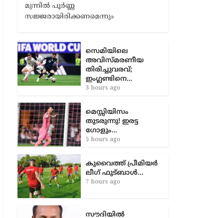
പരിശീലനത്തിൽ ഒരു വിട്ടുവീഴ്ചയ്ക്കും
തയ്യാറാകരുതെന്നും വെല്ലുവിളികൾക്ക്
മുന്നിൽ പൂർണ്ണ
സജ്ജരായിരിക്കണമെന്നും
സെമിയിലെ
അവിസ്മരണീയ
തിരിച്ചുവരവ്;
ഇംഗ്ലണ്ടിനെ…
3 hours ago
മെസ്സിയിസം
തുടരുന്നു! ഇരട്ട
ഗോളും…
5 hours ago
കുവൈത്ത് പ്രീമിയർ
ലീഗ് ഫുട്ബാൾ…
7 hours ago