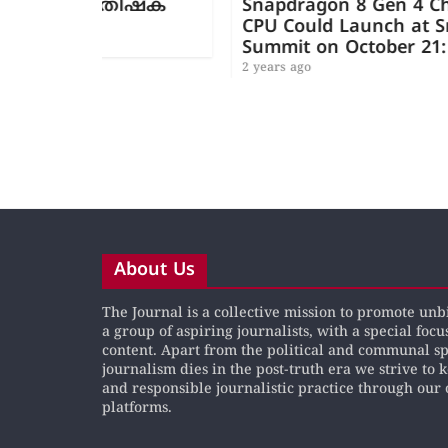
തിഷ്ക
Snapdragon 8 Gen 4 Chipset With O
CPU Could Launch at Snapdragon
Summit on October 21: Report
2 years ago
About Us
The Journal is a collective mission to promote un
a group of aspiring journalists, with a special focu
content. Apart from the political and communal s
journalism dies in the post-truth era we strive to 
and responsible journalistic practice through our 