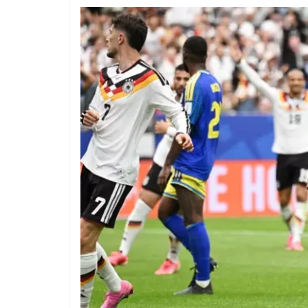
1 year ago
The