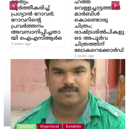
ദൗത്യം
ഹത്ത
പൂർത്തീകരിച്ച്
വെള്ളച്ചാട്ടത്തിൽ
പ്രഗ്യാൻ റോവർ;
മാർബിൾ
റോവറിന്റെ
കൊണ്ടൊരു
പ്രവർത്തനം
ചിത്രം;
അവസാനിപ്പിച്ചതാ
രാഷ്ട്രശിൽപികളു
യി ഐഎസ്ആർഒ
ടെ അപൂർവ
ചിത്രത്തിന്
3 years ago
ലോകറെക്കോർഡ്
2 years ago
General
Hyperlocal
Kondotty