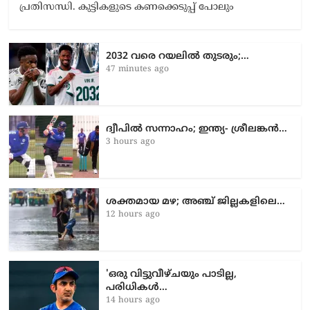
പ്രതിസന്ധി. കുട്ടികളുടെ കണക്കെടുപ്പ് പോലും
2032 വരെ റയലിൽ തുടരും;…
47 minutes ago
ദ്വീപിൽ സന്നാഹം; ഇന്ത്യ- ശ്രീലങ്കൻ…
3 hours ago
ശക്തമായ മഴ; അഞ്ച് ജില്ലകളിലെ…
12 hours ago
'ഒരു വിട്ടുവീഴ്ചയും പാടില്ല,
പരിധികൾ…
14 hours ago