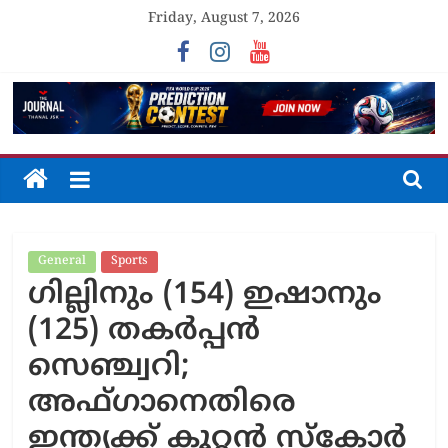
Skip
Friday, August 7, 2026
to
content
The
Journal
General
Sports
Unfolding
ഗില്ലിനും (154) ഇഷാനും
The
Truth
(125) തകർപ്പൻ
സെഞ്ച്വറി;
അഫ്ഗാനെതിരെ
ഇന്ത്യക്ക് കൂറ്റൻ സ്കോർ