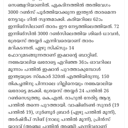
സെഞ്ച്വറിയാണിത്. ഏകദിനത്തിൽ അതിവേഗം
3000 റൺസ് പൂർത്തിയാക്കുന്ന ഇന്ത്യൻ താരമെന്ന
നേട്ടവും ഗിൽ സ്വന്തമാക്കി. കരിയറിലെ 62ാം
ഇന്നിങ്സിലാണ് താരം ഈ നേട്ടത്തിലെത്തിയത്. 72
ഇന്നിങ്സിൽ 3000 റൺസിലെത്തിയ ശിഖർ ധാവൻ,
ശ്രേയസ് അയ്യർ എന്നിവരെയാണ് താരം
മറികടന്നത്. ഏഴു സിക്സും 14
ഫോറുമടങ്ങുന്നതാണ് ഇഷാന്‍റെ ബാറ്റിങ്.
നങ്കേയാലിയ ഖരോട്ടെ എറിഞ്ഞ 36ാം ഓവറിലെ
മൂന്നാം പന്തിൽ ഇഷാൻ പുറത്താകുമ്പോൾ
ഇന്ത്യയുടെ സ്കോർ 320ൽ എത്തിയിരുന്നു. 150
തികച്ചതിനു പിന്നാലെ ഗില്ലിനെയും നങ്കേയാലിയ
ഖരോട്ടെ മടക്കി. ശ്രേയസ് അയ്യർ 24 പന്തിൽ 26
റൺസെടുത്തു. കെ.എൽ. രാഹുൽ നേരിട്ട ആദ്യ
പന്തിൽ തന്നെ പുറത്തായി. വാഷിങ്ടൺ സുന്ദർ (19
പന്തിൽ 19), ഗുർണൂർ ബ്രാർ (ഏഴു പന്തിൽ മൂന്ന്),
അർഷ്ദീപ് സിങ് (നാലു പന്തിൽ മൂന്ന്), പ്രിൻസ്
യാദവ് (അഞ്ചു പന്തിൽ അഞ്ച്) എന്നിവരാണ്