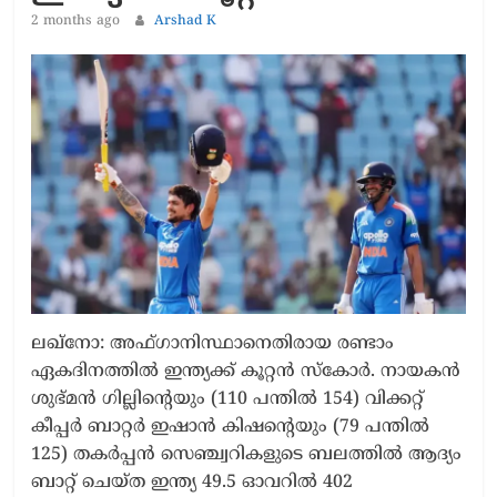
2 months ago
Arshad K
ലഖ്നോ: അഫ്ഗാനിസ്ഥാനെതിരായ രണ്ടാം
ഏകദിനത്തിൽ ഇന്ത്യക്ക് കൂറ്റൻ സ്കോർ. നായകൻ
ശുഭ്മൻ ഗില്ലിന്‍റെയും (110 പന്തിൽ 154) വിക്കറ്റ്
കീപ്പർ ബാറ്റർ ഇഷാൻ കിഷന്‍റെയും (79 പന്തിൽ
125) തകർപ്പൻ സെഞ്ച്വറികളുടെ ബലത്തിൽ ആദ്യം
ബാറ്റ് ചെയ്ത ഇന്ത്യ 49.5 ഓവറിൽ 402