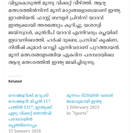
വിട്ടുകൊടുത്ത് മൂന്നു വിക്കറ്റ് വീഴ്ത്തി. ആദ്യ
മത്സരത്തിൽനിന്ന് മൂന്ന് മാറ്റങ്ങളോടെയാണ് ഇന്ത്യ
ഇറങ്ങിയത്. ഫാസ്റ്റ് ബൗളർ പ്രിൻസ് യാദവ്
ഇന്ത്യക്കായി അരങ്ങേറ്റം കുറിച്ചു. യശസ്വി
ജയ്‌സ്വാൾ, കുൽദീപ് യാദവ് എന്നിവരും പ്ലെയിങ്
ഇലവനിലെത്തി. ഹർഷ് ദുബെ, പ്രസിദ്ധ് കൃഷ്ണ,
നിതീഷ് കുമാർ റെഡ്ഡി എന്നിവരാണ് പുറത്തായത്.
മൂന്ന് മത്സരങ്ങളടങ്ങിയ ഏകദിന പരമ്പരയിലെ
ആദ്യ മത്സരത്തിൽ ഇന്ത്യ ജയിച്ചിരുന്നു.
Related
സെഞ്ച്വറിക്ക് മറുപടി
മൂന്നാം ടി20യിൽ വമ്പന്‍
സെഞ്ച്വറി! മിച്ചൽ 117
ജയവുമായി ഇന്ത്യ
പന്തിൽ 131*; ഇന്ത്യക്ക്
1 February 2023
ഏഴു വിക്കറ്റ് തോൽവി;
In "Sports"
പരമ്പരയിൽ
ഒപ്പത്തിനൊപ്പം
15 January 2026