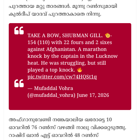
പുറത്തായ മറ്റു താരങ്ങൾ. മൂന്നു റൺസുമായി
കുൽദീപ് യാദവ് പുറത്താകാതെ നിന്നു.
TAKE A BOW, SHUBMAN GILL.
-
154 (110) with 22 fours and 2 sixes
against Afghanistan. A marathon
knock by the captain in the Lucknow
heat. He was struggling, but still
played a top knock.
pic.twitter.com/cw74HQSt1q
— Mufaddal Vohra
(@mufaddal_vohra) June 17, 2026
അഫ്ഗാനുവേണ്ടി നങ്കേയാലിയ ഖരോട്ടെ 10
ഓവറിൽ 76 റൺസ് വഴങ്ങി നാലു വിക്കറ്റെടുത്തു.
റാഷിദ് ഖാൻ എട്ട് ഓവറിൽ 48 റൺസ്