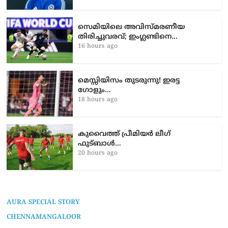
സെമിയിലെ അവിസ്മരണീയ
തിരിച്ചുവരവ്; ഇംഗ്ലണ്ടിനെ…
16 hours ago
മെസ്സിയിസം തുടരുന്നു! ഇരട്ട
ഗോളും…
18 hours ago
കുവൈത്ത് പ്രീമിയർ ലീഗ്
ഫുട്ബാൾ…
20 hours ago
AURA SPECIAL STORY
CHENNAMANGALOOR