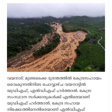
വയനാട്: മുണ്ടക്കൈ ദുരന്തത്തിൽ കേന്ദ്രസഹായം
വൈകുന്നതിനിടെ ചൊവ്വാഴ്ച വയനാട്ടിൽ
യുഡിഎഫ്, എൽഡിഎഫ് ഹർത്താൽ. കേന്ദ്ര-
സംസ്ഥാന സർക്കാരുകൾക്ക് എതിരെയാണ്
യുഡിഎഫ് ഹർത്താൽ. കേന്ദ്ര സഹായ
നിഷേധത്തിനെതിരെയാണ് എൽഡിഎഫ്