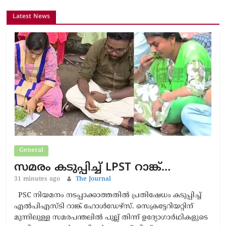
Latest News
General
സമരം കടുപ്പിച്ച് LPST റാങ്ക്…
31 minutes ago
The Journal
PSC നിയമനം നടപ്പാക്കാത്തതിൽ പ്രതിഷേധം കടുപ്പിച്ച്
എൽപിഎസ്ടി റാങ്ക് ഹോൾഡേഴ്സ്. സെക്രട്ടേറിയറ്റിന്
മുന്നിലുള്ള സമരപന്തലിൽ പുല്ല് തിന്ന് ഉദ്യോഗാർഥികളുടെ