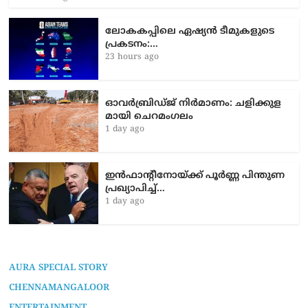
ലോകകപ്പിലെ ഏഷ്യന്‍ ടീമുകളുടെ
പ്രകടനം:…
23 hours ago
ഓവർബ്രിഡ്ജ് നിർമാണം: ച​ളി​ക്കു​ള​
മാ​യി ചെ​റ​മം​ഗ​ലം
1 day ago
ഇൻഫാന്റീനോയ്ക്ക് പൂർണ്ണ പിന്തുണ
പ്രഖ്യാപിച്ച്…
1 day ago
AURA SPECIAL STORY
CHENNAMANGALOOR