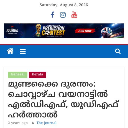
Skip
Saturday, August 8, 2026
to
content
The
Journal
General
Kerala
Unfolding
മുണ്ടക്കൈ ദുരന്തം:
The
Truth
ചൊവ്വാഴ്ച വയനാട്ടിൽ
എൽഡിഎഫ്, യുഡിഎഫ്
ഹർത്താൽ
2 years ago
The Journal