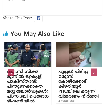
In "General"
Share This Post:
You May Also Like
ഐ.സി.സിക്ക്
പൂപ്പൽ പിടിച്ച
മുന്നിൽ ഒറ്റപ്പെട്ട്
മരുന്ന്:
പാകിസ്താൻ:
കോഴിക്കോട്
പിന്തുണക്കാതെ
കീഴരിയൂർ
മറ്റു ബോർഡുകൾ;
PHCയിലെ മരുന്ന്
പി.സി.ബി ഉപരോധ
വിതരണം നിർത്തി
ഭീഷണിയിൽ
2 years ago