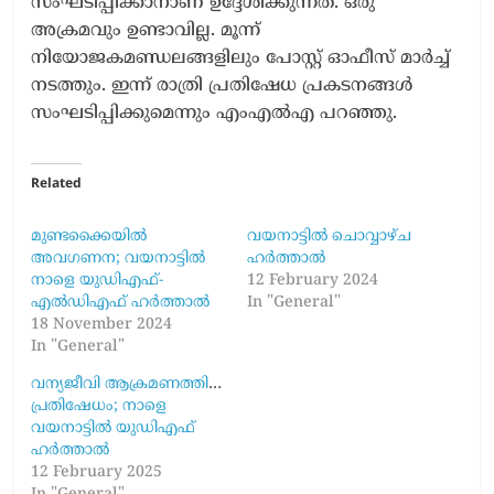
സംഘടിപ്പിക്കാനാണ് ഉദ്ദേശിക്കുന്നത്. ഒരു
അക്രമവും ഉണ്ടാവില്ല. മൂന്ന്
നിയോജകമണ്ഡലങ്ങളിലും പോസ്റ്റ് ഓഫീസ് മാർച്ച്
നടത്തും. ഇന്ന് രാത്രി പ്രതിഷേധ പ്രകടനങ്ങൾ
സംഘടിപ്പിക്കുമെന്നും എംഎൽഎ പറഞ്ഞു.
Related
മുണ്ടക്കൈയിൽ
വയനാട്ടിൽ ചൊവ്വാഴ്ച
അവഗണന; വയനാട്ടിൽ
ഹർത്താൽ
നാളെ യുഡിഎഫ്-
12 February 2024
എൽഡിഎഫ് ഹർത്താൽ
In "General"
18 November 2024
In "General"
വന്യജീവി ആക്രമണത്തില്‍
പ്രതിഷേധം; നാളെ
വയനാട്ടില്‍ യുഡിഎഫ്
ഹര്‍ത്താല്‍
12 February 2025