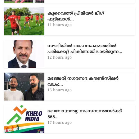
കുവൈത്ത് പ്രീമിയർ ലീഗ്
ഫുട്ബാൾ…
11 hours ago
സൗദിയിൽ വാഹനപകടത്തില്‍
പരിക്കേറ്റ് ചികിത്സയിലായിരുന്ന…
12 hours ago
മഞ്ചേരി നഗരസഭ കൗൺസിലർ
വധം;…
15 hours ago
ഖേലോ ഇന്ത്യ; സംസ്ഥാനങ്ങൾക്ക്
565…
17 hours ago