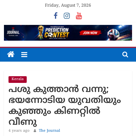
Skip
Friday, August 7, 2026
to
content
The
Journal
Kerala
Unfolding
പശു കുത്താൻ വന്നു;
The
Truth
ഭയന്നോടിയ യുവതിയും
കുഞ്ഞും കിണറ്റിൽ
വീണു
4 years ago
The Journal