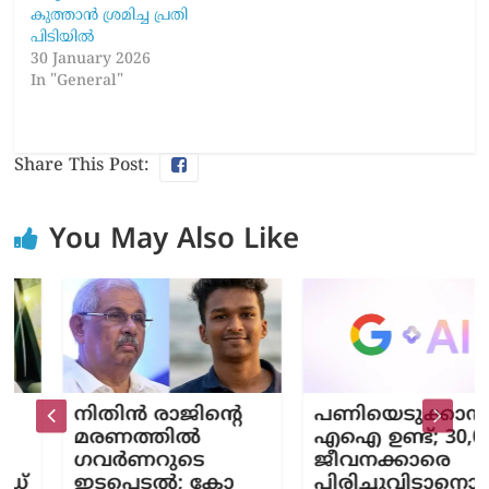
കുത്താന്‍ ശ്രമിച്ച പ്രതി
പിടിയില്‍
30 January 2026
In "General"
Share This Post:
You May Also Like
നിതിൻ രാജി​ന്‍റെ
പണിയെടുക്കാൻ
മരണത്തിൽ
എഐ ഉണ്ട്; 30,000
ഗവർണറുടെ
ജീവനക്കാരെ
ഇടപെടൽ; കോ​
പിരിച്ചുവിടാനൊരു