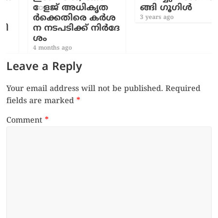
േള​ജ് അ​ധി​കൃ​ത​
ങ്ങി ഗൂഗിൾ
ര്‍ക്കെ​തി​രെ ക​ര്‍ശ​
3 years ago
ന ന​ട​പ​ടി​ക്ക് നി​ർ​ദേ​
ശം
4 months ago
Leave a Reply
Your email address will not be published.
Required
fields are marked
*
Comment
*