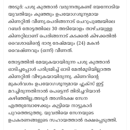
അടൂർ: പശു കുത്താൻ വരുന്നതുകണ്ട് ഭയന്നോടിയ
യുവതിയും കുഞ്ഞും ഉപയോഗശൂന്യമായ
കിണറ്റിൽ വീണു.പെരിങ്ങനാട് ചെറുപുഞ്ചയിലെ
റബർ തോട്ടത്തിലെ 30 അടിയോളം താഴ്ചയുള്ള
കിണറ്റിലാണ് പെരിങ്ങനാട് കടക്കൽ കിഴക്കതിൽ
വൈശാഖിന്റെ ഭാര്യ രേഷ്മയും (24) മകൻ
വൈഷ്ണവും (ഒന്ന്) വീണത്.
തോട്ടത്തിൽ മേയുകയായിരുന്ന പശു കുത്താൻ
ഓടിച്ചപ്പോൾ പരിഭ്രമിച്ച് ഓടി മേൽമൂടിയില്ലാത്ത
കിണറ്റിൽ വീഴുകയായിരുന്നു. കിണറിന്‍റെ
മുകൾവശം ഉപയോഗശൂന്യമായ ഫ്ലക്സ് ഇട്ട്
മറച്ചിരുന്നതിനാൽ പെട്ടെന്ന് തിരിച്ചറിയാൻ
കഴിഞ്ഞില്ല.അടൂർ അഗ്നിരക്ഷ സേന
എത്തുമ്പോഴേക്കും കുട്ടിയെ നാട്ടുകാർ
പുറത്തെടുത്തു. യുവതിയെ സേനയുടെ
ഉപകരണങ്ങളുടെ സഹായത്താൽ രക്ഷപ്പെടുത്തി.