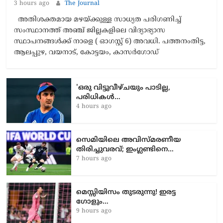
3 hours ago
The Journal
അതിശക്തമായ മഴയ്ക്കുള്ള സാധ്യത പരിഗണിച്ച്
സംസ്ഥാനത്ത് അഞ്ച് ജില്ലകളിലെ വിദ്യാഭ്യാസ
സ്ഥാപനങ്ങള്‍ക്ക് നാളെ ( ഓഗസ്റ്റ് 6) അവധി. പത്തനംതിട്ട,
ആലപ്പുഴ, വയനാട്, കോട്ടയം, കാസര്‍ഗോഡ്
'ഒരു വിട്ടുവീഴ്ചയും പാടില്ല,
പരിധികൾ…
4 hours ago
സെമിയിലെ അവിസ്മരണീയ
തിരിച്ചുവരവ്; ഇംഗ്ലണ്ടിനെ…
7 hours ago
മെസ്സിയിസം തുടരുന്നു! ഇരട്ട
ഗോളും…
9 hours ago