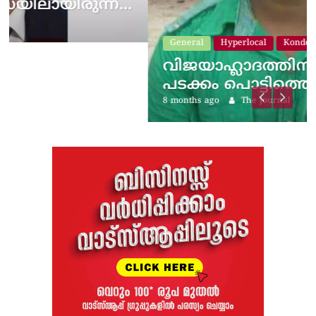
ന…
General
Hyperlocal
Kondotty
വിജയാഹ്ലാദത്തിനിടെ സ്കൂട്ടറിലെ
പടക്കം പൊട്ടിത്തെറിച്ചു;…
8 months ago
The Journal