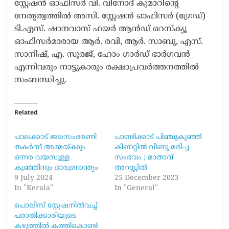
സ്റ്റേഷൻ ഓഫിസർ വി. വിനോദ് കുമാറിന്റെ
നേതൃത്വത്തിൽ അസി. സ്റ്റേഷൻ ഓഫിസർ (ഗ്രേഡ്)
ടി.എസ്. ഷാനവാസ് ഫയർ ആൻഡ് റെസ്ക്യൂ
ഓഫിസർമാരായ ആർ. രവി, ആർ. സാബു, എസ്.
സാനിഷ്, എ. സൂരജ്, ഹോം ഗാർഡ് ഭാർഗവൻ
എന്നിവരും നാട്ടുകാരും രക്ഷാപ്രവർത്തനത്തിൽ
സംബന്ധിച്ചു.
Related
പാലക്കാട് ജലസംഭരണി
പാണ്ടിക്കാട് പിഞ്ചുകുഞ്ഞ്
തകർന്ന് അമ്മയ്ക്കും
കിണറ്റിൽ വീണു മരിച്ച
ഒന്നര വയസുള്ള
സംഭവം ; മാതാവ്
കുഞ്ഞിനും ദാരുണാന്ത്യം
അറസ്റ്റിൽ
9 July 2024
25 December 2023
In "Kerala"
In "General"
പൊലീസ് സ്റ്റേഷനില്‍വച്ച്
പരാതിക്കാരിയുടെ
കഴുത്തിൽ കത്തികൊണ്ട്