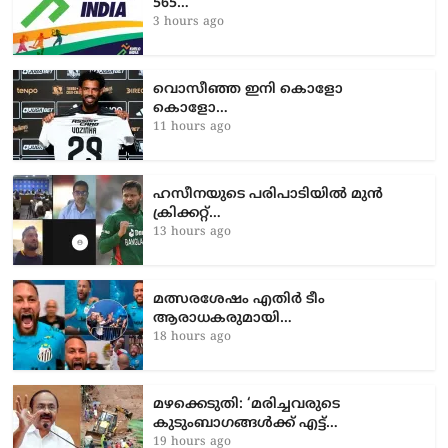
565…
3 hours ago
വൊസീഞ്ഞ ഇനി കൊളോ
കൊളോ…
11 hours ago
ഹസീനയുടെ പരിപാടിയിൽ മുൻ
ക്രിക്കറ്റ്…
13 hours ago
മത്സരശേഷം എതിർ ടീം
ആരാധകരുമായി…
18 hours ago
മഴക്കെടുതി: ‘മരിച്ചവരുടെ
കുടുംബാഗങ്ങൾക്ക് എട്ട്…
19 hours ago