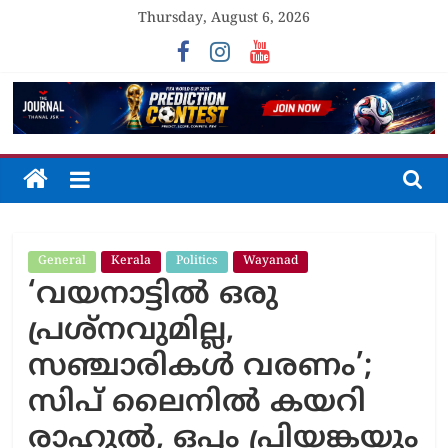
Skip
Thursday, August 6, 2026
to
content
The
Journal
General
Kerala
Politics
Wayanad
Unfolding
‘വയനാട്ടിൽ ഒരു
The
Truth
പ്രശ്നവുമില്ല,
സഞ്ചാരികൾ വരണം’;
സിപ് ലൈനിൽ കയറി
രാഹുൽ, ഒപ്പം പ്രിയങ്കയും