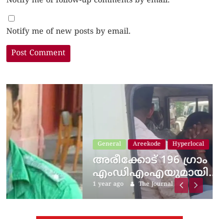
Notify me of follow-up comments by email.
Notify me of new posts by email.
General
Areekode
Hyperlocal
അരീക്കോട് 196 ​ഗ്രാം
എംഡിഎംഎയുമായി…
1 year ago
The Journal
െ