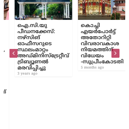
ഐ.സി.യു
കൊച്ചി
പീഡനക്കേസ്:
എയർപോർട്ട്
നഴ്‌സിങ്
അതോറിറ്റി
ഓഫീസറുടെ
വിവരാവകാശ
സ്ഥലംമാറ്റം
നിയമത്തിന്
അഡ്മിനിസ്‌ട്രേറ്റീവ്
വിധേയം
ട്രിബ്യൂണൽ
-സുപ്രീംകോടതി
മരവിപ്പിച്ചു
5 months ago
3 years ago