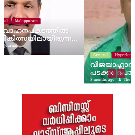
ന…
General
Hyperlocal
Kondotty
വിജയാഹ്ലാദത്തിനിടെ സ്കൂട്ടറില
പടക്കം പൊട്ടിത്തെറിച്ചു;…
8 months ago
The Journal