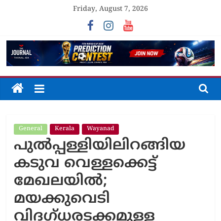
Skip
Friday, August 7, 2026
to
content
The
Journal
General
Kerala
Wayanad
Unfolding
പുൽപ്പള്ളിയിലിറങ്ങിയ
The
Truth
കടുവ വെള്ളക്കെട്ട്
മേഖലയില്‍;
മയക്കുവെടി
വിദഗ്ധരടക്കമുള്ള