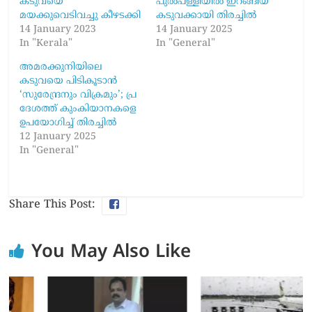
കടുവയെ
പുൽപള്ളിയിൽ ഇറങ്ങിയ
മയക്കുവെടിവച്ചു കീഴടക്കി
കടുവക്കായി തിരച്ചിൽ
14 January 2023
14 January 2025
In "Kerala"
In "General"
അമരക്കുനിയിലെ
കടുവയെ പിടികൂടാൻ
‘സുരേന്ദ്രനും വിക്രമും’; പ്ര​​
ദേശത്ത് കുംകിയാനകളെ
ഉപയോ​ഗിച്ച് തിരച്ചിൽ
12 January 2025
In "General"
Share This Post:
You May Also Like