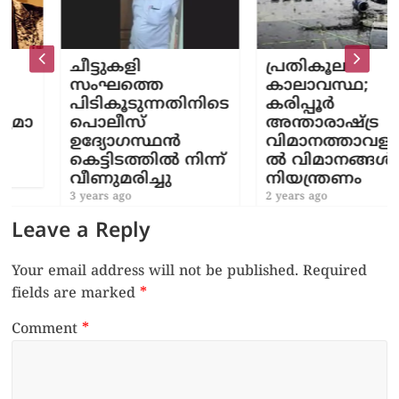
ചീട്ടുകളി
പ്രതികൂല
സംഘത്തെ
കാലാവസ്ഥ;
പിടികൂടുന്നതിനിടെ
കരിപ്പൂർ
പൊലീസ്
അന്താരാഷ്ട്ര
ഉദ്യോഗസ്ഥന്‍
വിമാനത്താവളത്തി
കെട്ടിടത്തിൽ നിന്ന്
ൽ വിമാനങ്ങൾക്ക്
വീണുമരിച്ചു
നിയന്ത്രണം
3 years ago
2 years ago
Leave a Reply
Your email address will not be published.
Required
fields are marked
*
Comment
*