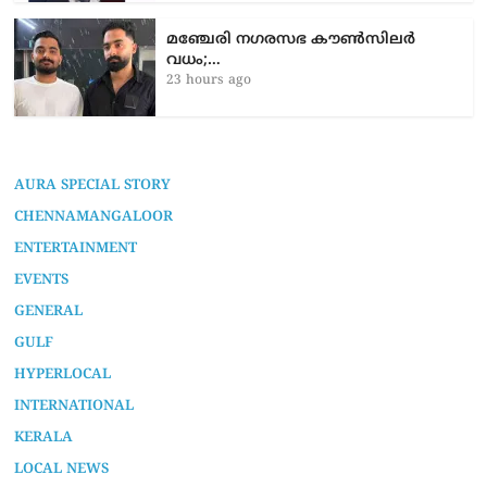
മഞ്ചേരി നഗരസഭ കൗൺസിലർ
വധം;…
23 hours ago
AURA SPECIAL STORY
CHENNAMANGALOOR
ENTERTAINMENT
EVENTS
GENERAL
GULF
HYPERLOCAL
INTERNATIONAL
KERALA