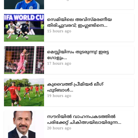
12 hours ago
സെമിയിലെ അവിസ്മരണീയ
തിരിച്ചുവരവ്; ഇംഗ്ലണ്ടിനെ…
15 hours ago
മെസ്സിയിസം തുടരുന്നു! ഇരട്ട
ഗോളും…
17 hours ago
കുവൈത്ത് പ്രീമിയർ ലീഗ്
ഫുട്ബാൾ…
19 hours ago
സൗദിയിൽ വാഹനപകടത്തില്‍
പരിക്കേറ്റ് ചികിത്സയിലായിരുന്ന…
20 hours ago