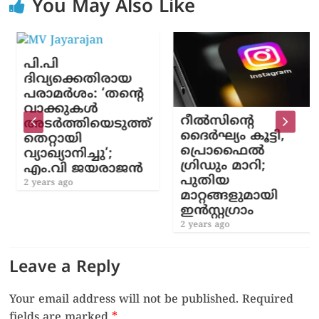
You May Also Like
പി.പി
ദിവ്യക്കെതിരായ
പരാമർശം: ‘തന്റെ
വാക്കുകൾ
റീൽസിന്റെ
അടർത്തിയെടുത്ത്
ദൈർഘ്യം കൂട്ടി,
തെറ്റായി
പ്രൊഫൈൽ
വ്യാഖ്യാനിച്ചു’;
ഗ്രിഡും മാറി;
എം.വി ജയരാജൻ
പുതിയ
2 years ago
മാറ്റങ്ങളുമായി
ഇൻസ്റ്റഗ്രാം
2 years ago
Leave a Reply
Your email address will not be published.
Required
fields are marked
*