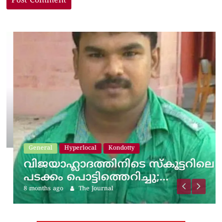
General
Hyperlocal
Kondotty
വിജയാഹ്ലാദത്തിനിടെ സ്കൂട്ടറിലെ
പടക്കം പൊട്ടിത്തെറിച്ചു;…
8 months ago
The Journal