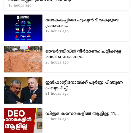
താമരശ്ശേരി ഫ്രഷ് കട്ട് മാലിന്യ…
16 hours ago
ലോകകപ്പിലെ ഏഷ്യന്‍ ടീമുകളുടെ
പ്രകടനം:…
17 hours ago
ഓവർബ്രിഡ്ജ് നിർമാണം: ച​ളി​ക്കു​ള​
മാ​യി ചെ​റ​മം​ഗ​ലം
20 hours ago
ഇൻഫാന്റീനോയ്ക്ക് പൂർണ്ണ പിന്തുണ
പ്രഖ്യാപിച്ച്…
21 hours ago
ഡിഇഒ കസേരകളില്‍ ആളില്ല; 41…
23 hours ago