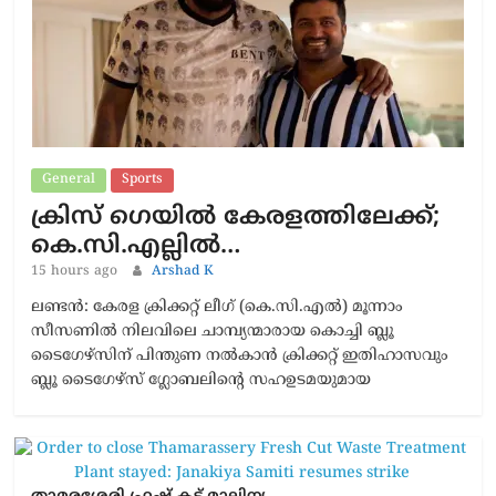
General
Sports
ക്രിസ് ഗെയിൽ കേരളത്തിലേക്ക്;
കെ.സി.എല്ലിൽ…
15 hours ago
Arshad K
ലണ്ടൻ: കേരള ക്രിക്കറ്റ് ലീഗ് (കെ.സി.എൽ) മൂന്നാം
സീസണിൽ നിലവിലെ ചാമ്പ്യന്മാരായ കൊച്ചി ബ്ലൂ
ടൈഗേഴ്സിന് പിന്തുണ നൽകാൻ ക്രിക്കറ്റ് ഇതിഹാസവും
ബ്ലൂ ടൈഗേഴ്സ് ഗ്ലോബലിന്റെ സഹഉടമയുമായ