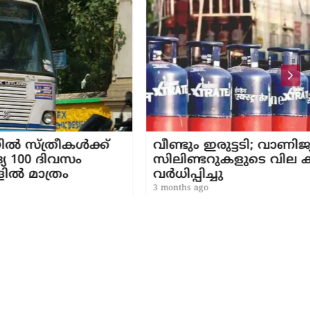
ക്ക്
വീണ്ടും ഇരുട്ടടി; വാണിജ്യ
സിലിണ്ടറുകളുടെ വില കൂട്ടി; 993 രൂപ
വര്‍ധിപ്പിച്ചു
3 months ago