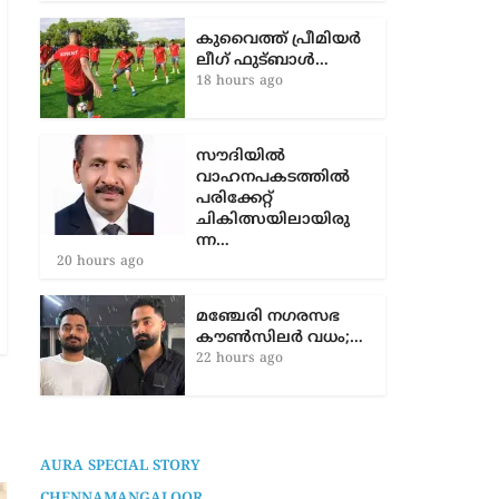
മെസ്സിയിസം
തുടരുന്നു! ഇരട്ട
ഗോളും…
16 hours ago
കുവൈത്ത് പ്രീമിയർ
ലീഗ് ഫുട്ബാൾ…
18 hours ago
സൗദിയിൽ
വാഹനപകടത്തില്‍
പരിക്കേറ്റ്
ചികിത്സയിലായിരു
ന്ന…
20 hours ago
മഞ്ചേരി നഗരസഭ
കൗൺസിലർ വധം;…
22 hours ago