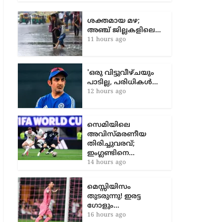
ഇലവനുമായുള്ള ത്രിദിന മത്സരത്തിൽ
സ്പിൻ
ശക്തമായ മഴ;
അഞ്ച് ജില്ലകളിലെ…
11 hours ago
'ഒരു വിട്ടുവീഴ്ചയും
പാടില്ല, പരിധികൾ…
12 hours ago
സെമിയിലെ
അവിസ്മരണീയ
തിരിച്ചുവരവ്;
ഇംഗ്ലണ്ടിനെ…
14 hours ago