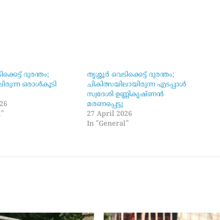
്കെട്ട് ദുരന്തം;
തൃശ്ശൂർ വെടിക്കെട്ട് ദുരന്തം;
ിരുന്ന ഒരാൾകൂടി
ചികിത്സയിലായിരുന്ന എടപ്പാൾ
സ്വദേശി ഉണ്ണികൃഷ്ണൻ
026
മരണപ്പെട്ടു
l"
27 April 2026
In "General"