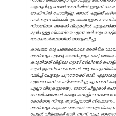
നാലോ കിലോമീറ്റർ ദൂരെയുള്ള മനോഹരമാ
ആസ്വദിച്ചു ബാൽക്കണിയിൽ ഇരുന്ന് ചായ 
ഓഫീസിൽ പോയിട്ടില്ല. ഞാൻ ഷൂട്ടിങ് കഴിഞ
വയ്ക്കുന്ന തിരക്കിലും. ഞങ്ങളുടെ ഹൗ
നിശബ്ദത. അയൽ വീടുകളിൽ പുരുഷൻമാർ എ
മുൻപുള്ള നിശബ്ദത എന്ന് ശരിക്കും കേട്ടിട
അക്ഷരാർത്ഥത്തിൽ അനുഭവിച്ചു.
കാലത്ത് ഒരു പത്തരയോടെ അതിഭീകരമായ ഒ
ശബ്ദവും എന്റെ അലർച്ചയും കേട്ട് ജയേഷേ
കരുതിയത് വീട്ടിലെ ഗ്യാസ് സിലിണ്ടർ പൊട്ട
തുടർ ഉഗ്രസ്ഫോടനങ്ങൾ. ആ കോളനിയിലെ മു
വലിച്ച് ചേട്ടനും പുറത്തേക്ക് ഓടി. എല്
എന്തോ ഒന്ന് പൊട്ടിത്തെറിച്ചു എന്നാണ് കര
എല്ലാ വീടുകളുടെയും ജനൽ ചില്ലുകൾ പൊട്ടിത
പോയി..ഞങ്ങൾ കാര്യം മനസ്സിലാകാതെ റ
കോർത്തു നിന്നു. തുടർച്ചയായി സ്ഫോടനം
ശബ്ദവും മാത്രമേ ഞങ്ങൾ അനുഭവിക്കുന്നുള
ചേട്ടൻ വീട്ടിലേക്ക് ഓടി. ന്യൂസ്‌ വച്ചു.