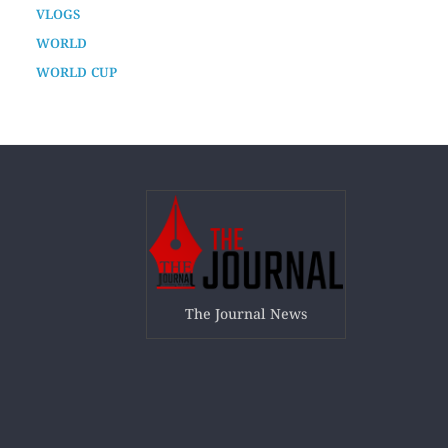
TECH
TECHNOLOGY
UNCATEGORIZED
VLOGS
WORLD
WORLD CUP
The Journal News