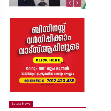
വിജയാഹ്ലാദത്തിനിടെ
സ്കൂട്ടറിലെ പടക്കം
പൊട്ടിത്തെറിച്ചു;…
8 months ago
The Journal