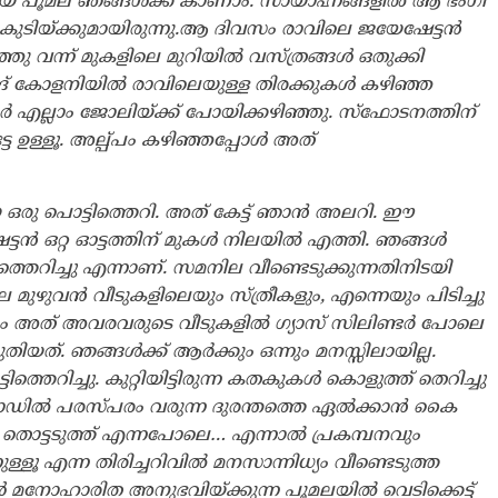
യ പൂമല ഞങ്ങൾക്ക് കാണാം. സായാഹ്നങ്ങളിൽ ആ ഭംഗി
കുടിയ്ക്കുമായിരുന്നു.ആ ദിവസം രാവിലെ ജയേഷേട്ടൻ
്ഞു വന്ന് മുകളിലെ മുറിയിൽ വസ്ത്രങ്ങൾ ഒതുക്കി
സിങ് കോളനിയിൽ രാവിലെയുള്ള തിരക്കുകൾ കഴിഞ്ഞ
ല്ലാം ജോലിയ്ക്ക് പോയിക്കഴിഞ്ഞു. സ്ഫോടനത്തിന്
്ടേ ഉള്ളൂ. അല്പ്പം കഴിഞ്ഞപ്പോൾ അത്
രു പൊട്ടിത്തെറി. അത് കേട്ട് ഞാൻ അലറി. ഈ
ട്ടൻ ഒറ്റ ഓട്ടത്തിന് മുകൾ നിലയിൽ എത്തി. ഞങ്ങൾ
ിത്തെറിച്ചു എന്നാണ്. സമനില വീണ്ടെടുക്കുന്നതിനിടയി
ഴുവൻ വീടുകളിലെയും സ്ത്രീകളും, എന്നെയും പിടിച്ചു
ലാവരും അത് അവരവരുടെ വീടുകളിൽ ഗ്യാസ് സിലിണ്ടർ പോലെ
ുതിയത്. ഞങ്ങൾക്ക് ആർക്കും ഒന്നും മനസ്സിലായില്ല.
്തെറിച്ചു. കുറ്റിയിട്ടിരുന്ന കതകുകൾ കൊളുത്ത് തെറിച്ചു
ോഡിൽ പരസ്പരം വരുന്ന ദുരന്തത്തെ ഏൽക്കാൻ കൈ
. തൊട്ടടുത്ത് എന്നപോലെ… എന്നാൽ പ്രകമ്പനവും
്ളൂ എന്ന തിരിച്ചറിവിൽ മനസാന്നിധ്യം വീണ്ടെടുത്ത
 ഞങ്ങൾ മനോഹാരിത അനുഭവിയ്ക്കുന്ന പൂമലയിൽ വെടിക്കെട്ട്