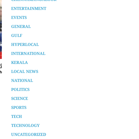
AURA SPECIAL STORY
CHENNAMANGALOOR
ENTERTAINMENT
EVENTS
GENERAL
GULF
ഷാർജയിൽ വൻ റിയൽ എസ്റ്റേറ്റ്
HYPERLOCAL
പദ്ധതി വരുന്നു
INTERNATIONAL
2 years ago
KERALA
LOCAL NEWS
NATIONAL
POLITICS
SCIENCE
SPORTS