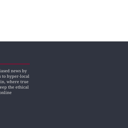
biased news by
s to hyper-local
pin, where true
keep the ethical
online