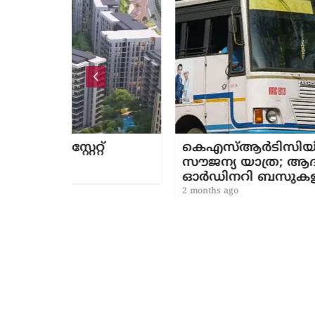
്റ്
കെഎസ്ആര്‍ടിസിയില്‍ സ്ത്രീകള്‍
സൗജന്യ യാത്ര; ആദ്യ 100 ദിവസം
ഓര്‍ഡിനറി ബസുകളില്‍ മാത്രം
2 months ago