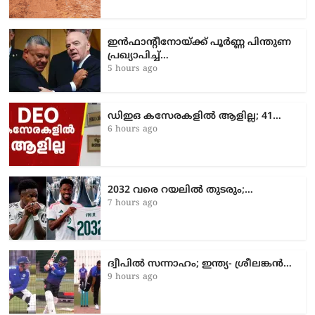
ഇൻഫാന്റീനോയ്ക്ക് പൂർണ്ണ പിന്തുണ
പ്രഖ്യാപിച്ച്…
5 hours ago
ഡിഇഒ കസേരകളില്‍ ആളില്ല; 41…
6 hours ago
2032 വരെ റയലിൽ തുടരും;…
7 hours ago
ദ്വീപിൽ സന്നാഹം; ഇന്ത്യ- ശ്രീലങ്കൻ…
9 hours ago