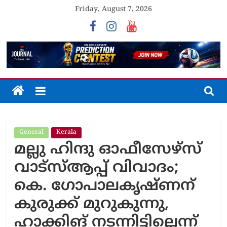
Skip
Friday, August 7, 2026
to
content
The
Journal
General
Kerala
Unfolding
മല്ലു ഹിന്ദു ഓഫീസേഴ്സ്
The
Truth
വാട്സ്ആപ്പ് വിവാദം;
കെ. ഗോപാലകൃഷ്ണന്
കുരുക്ക് മുറുകുന്നു,
ഹാക്കിങ് നടന്നിട്ടില്ലെന്ന്