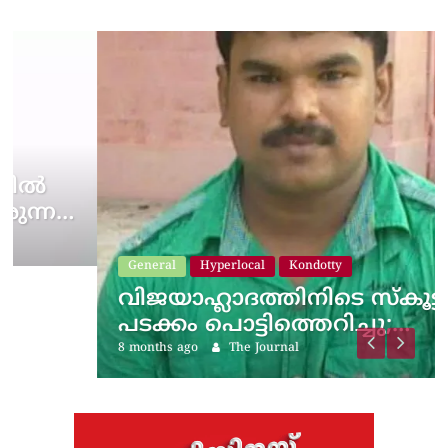
General
Hyperlocal
Kondotty
വിജയാഹ്ലാദത്തിനിടെ സ്കൂട്ടറിലെ
പടക്കം പൊട്ടിത്തെറിച്ചു;…
8 months ago
The Journal