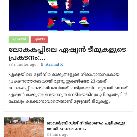
General
Sports
ലോകകപ്പിലെ ഏഷ്യന്‍ ടീമുകളുടെ
പ്രകടനം:…
33 minutes ago
Arshad K
ഏഷ്യയിലെ മുന്‍നിര രാജ്യങ്ങളുടെ നിരാശാജനകമായ
പ്രകടനത്തോടെയായിരുന്നു ഇക്കഴിഞ്ഞ 23-ാമത്
ലോകകപ്പ് കൊടിയിറങ്ങിയത്. ചരിത്രത്തിലാദ്യമായി ഒമ്പത്
ഏഷ്യൻ രാജ്യങ്ങള്‍ യോഗ്യത നേടിയെങ്കിലും പ്രീക്വാര്‍ട്ടറില്‍
പോലും കടക്കാനാവാതെയാണ് മുഴുവന്‍ ടീമുകളും
ഓവർബ്രിഡ്ജ് നിർമാണം: ച​ളി​ക്കു​ള​
മാ​യി ചെ​റ​മം​ഗ​ലം
3 hours ago