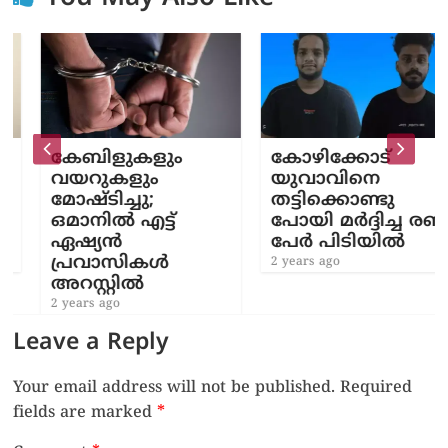
കേബിളുകളും
കോഴിക്കോട്
വയറുകളും
യുവാവിനെ
മോഷ്ടിച്ചു;
തട്ടിക്കൊണ്ടു
ഒമാനിൽ എട്ട്
പോയി മർദ്ദിച്ച രണ്ട്
ഏഷ്യൻ
പേർ പിടിയിൽ
പ്രവാസികൾ
2 years ago
അറസ്റ്റിൽ
2 years ago
Leave a Reply
Your email address will not be published.
Required
fields are marked
*