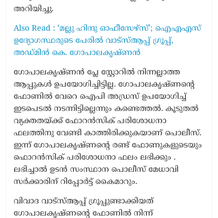
അറിയിച്ചു.
Also Read : ‘മല്ലു ഹിന്ദു ഓഫീസേഴ്‌സ്’; ഐഎഎസ്
ഉദ്യോഗസ്ഥരുടെ പേരിൽ വാട്‌സ്ആപ്പ് ഗ്രൂപ്പ്,
അഡ്മിൻ കെ. ഗോപാലകൃഷ്ണൻ
ഗോപാലകൃഷ്ണൻ പ്ലേ സ്റ്റോറിൽ നിന്നല്ലാത്ത
ആപ്പുകൾ ഉപയോഗിച്ചിട്ടില്ല. ഗോപാലകൃഷ്ണന്‍റെ
ഫോണിൽ വേറെ ഐപി അഡ്രസ് ഉപയോഗിച്ച്
ഇടപെടൽ നടന്നിട്ടില്ലെന്നും കണ്ടെത്തൽ. കൂടുതൽ
വ്യക്തതയ്ക്ക് ഫോറൻസിക് പരിശോധനാ
ഫലത്തിനു വേണ്ടി കാത്തിരിക്കുകയാണ് പൊലീസ്.
ഇന്ന് ഗോപാലകൃഷ്ണന്‍റെ രണ്ട് ഫോണുകളുടെയും
ഫൊറൻസിക് പരിശോധനാ ഫലം ലഭിക്കും .
ലഭിച്ചാൽ ഉടൻ സംസ്ഥാന പൊലീസ് മേധാവി
സർക്കാരിന് റിപ്പോർട്ട്‌ കൈമാറും.
വിവാദ വാട്സ്ആപ്പ് ഗ്രൂപ്പുണ്ടാക്കിയത്
ഗോപാലകൃഷ്ണന്‍റെ ഫോണില്‍ നിന്ന്