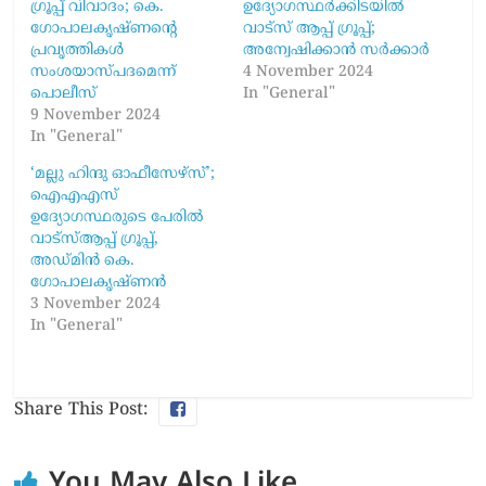
ഗ്രൂപ്പ് വിവാദം; കെ.
ഉദ്യോഗസ്ഥർക്കിടയിൽ
ഗോപാലകൃഷ്ണന്‍റെ
വാട്സ് ആപ്പ് ഗ്രൂപ്പ്;
പ്രവൃത്തികൾ
അന്വേഷിക്കാൻ സർക്കാർ
സംശയാസ്പദമെന്ന്
4 November 2024
പൊലീസ്
In "General"
9 November 2024
In "General"
‘മല്ലു ഹിന്ദു ഓഫീസേഴ്‌സ്’;
ഐഎഎസ്
ഉദ്യോഗസ്ഥരുടെ പേരിൽ
വാട്‌സ്ആപ്പ് ഗ്രൂപ്പ്,
അഡ്മിൻ കെ.
ഗോപാലകൃഷ്ണൻ
3 November 2024
In "General"
Share This Post:
You May Also Like