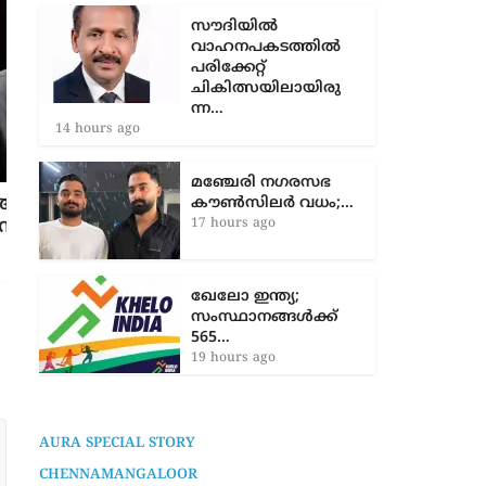
കുവൈത്ത് പ്രീമിയർ
ലീഗ് ഫുട്ബാൾ…
13 hours ago
സൗദിയിൽ
വാഹനപകടത്തില്‍
പരിക്കേറ്റ്
ചികിത്സയിലായിരു
ന്ന…
‘കപ്പ് നേടും വരെ പോരാടും’; സച്ചിൻ
14 hours ago
ബേബി
1 year ago
മഞ്ചേരി നഗരസഭ
കൗൺസിലർ വധം;…
17 hours ago
ഖേലോ ഇന്ത്യ;
സംസ്ഥാനങ്ങൾക്ക്
565…
19 hours ago