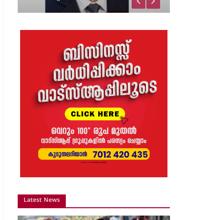
വിജയാഹ്ലാദത്തിനിടെ
സ്കൂട്ടറിലെ പടക്കം
പൊട്ടിത്തെറിച്ചു;…
8 months ago
The Journal