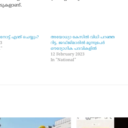
ാടുകളാണ്.
നോട്ട് എന്ത് ചെയ്യും?
അയോധ്യാ കേസിൽ വിധി പറഞ്ഞ
23
റിട്ട. ജഡ്ജിമാരിൽ മൂന്നുപേർ
l"
ഔദ്യോഗിക പദവികളിൽ
12 February 2023
In "National"