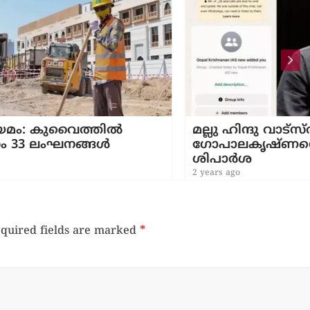
ൽ
മല്ലു ഹിന്ദു വാട്‌സ്ആപ്പ് ഗ്രൂപ്പ്: കെ.
ഗോപാലകൃഷ്ണനെതിരെ നടപടിക്ക്
ശിപാർശ
2 years ago
quired fields are marked
*