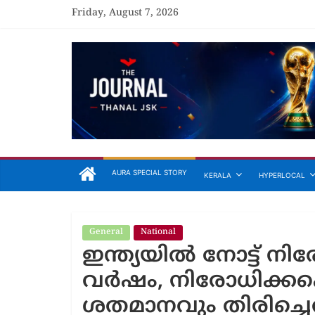
Skip
Friday, August 7, 2026
to
content
The
Journal
Unfolding
The
Truth
AURA SPECIAL STORY
KERALA
HYPERLOCAL
General
National
General
Ar
ഇന്ത്യയില്‍ നോട്ട് നിരോ
attiri
അരീക്ക
വര്‍ഷം, നിരോധിക്കപ്പെ
മത്സരത്
ശതമാനവും തിരിച്ചെ
കരിമരുന