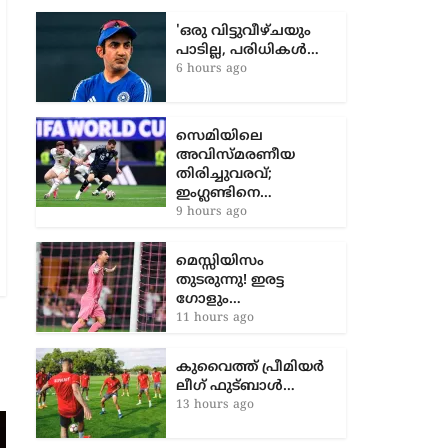
ആലപ്പുഴ, വയനാട്, കോട്ടയം,
കാസര്‍ഗോഡ്
'ഒരു വിട്ടുവീഴ്ചയും
പാടില്ല, പരിധികൾ…
6 hours ago
സെമിയിലെ
അവിസ്മരണീയ
തിരിച്ചുവരവ്;
ഇംഗ്ലണ്ടിനെ…
9 hours ago
മെസ്സിയിസം
തുടരുന്നു! ഇരട്ട
ഗോളും…
11 hours ago