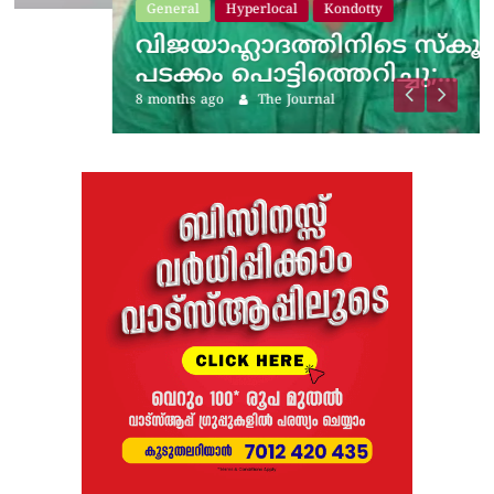
General
Hyperlocal
Kondotty
വിജയാഹ്ലാദത്തിനിടെ സ്കൂട്ടറിലെ
പടക്കം പൊട്ടിത്തെറിച്ചു;…
8 months ago
The Journal