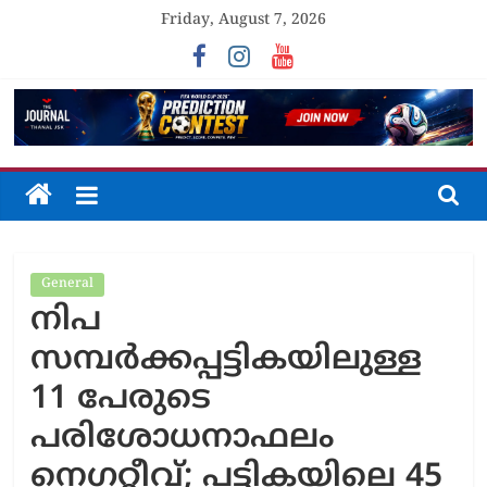
Skip
Friday, August 7, 2026
to
content
The
Journal
General
Unfolding
നിപ
The
Truth
സമ്പര്‍ക്കപ്പട്ടികയിലുള്ള
11 പേരുടെ
പരിശോധനാഫലം
നെഗറ്റീവ്; പട്ടികയിലെ 45