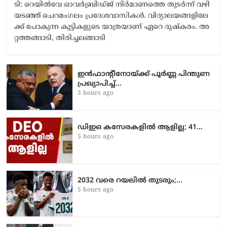
ടി: റെ​യി​ൽ​വേ ഓ​വ​ർ​ബ്രി​ഡ്ജ് നി​ർ​മാ​ണ​ത്തെ തു​ട​ർ​ന്ന് വ​ഴി​
യ​ട​ഞ്ഞ് ചെ​റ​മം​ഗ​ലം പ്ര​ദേ​ശ​വാ​സി​ക​ൾ. വി​ദ്യാ​ല​യ​ങ്ങ​ളി​ലേ​
ക്ക് പോ​കു​ന്ന കു​ട്ടി​ക​ളു​ടെ യാ​ത്ര​യാ​ണ് ഏ​റെ ദു​ഷ്ക​രം. അ​
റ്റ​ത്ത​ങ്ങാ​ടി, തി​രി​ച്ച​ല​ങ്ങാ​ടി
ഇൻഫാന്റീനോയ്ക്ക് പൂർണ്ണ പിന്തുണ
പ്രഖ്യാപിച്ച്…
3 hours ago
ഡിഇഒ കസേരകളില്‍ ആളില്ല; 41…
5 hours ago
2032 വരെ റയലിൽ തുടരും;…
5 hours ago