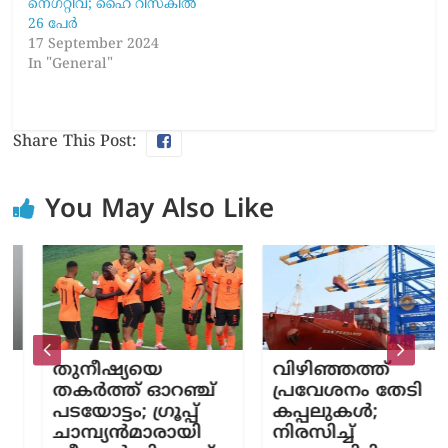
നെഗറ്റീവ്; ഹൈ റിസ്‌കിൽ
26 പേർ
17 September 2024
In "General"
Share This Post:
You May Also Like
തുനീഷ്യയെ
വിഴിഞ്ഞത്ത്
തകർത്ത് ഓറഞ്ച്
പ്രവേശനം തേടി
പടയോട്ടം; ഗ്രൂപ്പ്
കപ്പലുകൾ;
ചാമ്പ്യൻമാരായി
നിരസിച്ച്