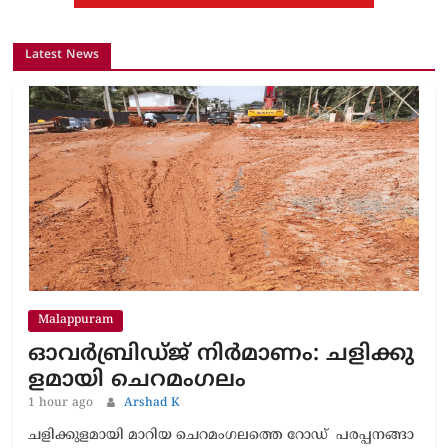
Latest News
Malappuram
ഓവർബ്രിഡ്ജ് നിർമാണം: ച​ളി​ക്കു​
ള​മാ​യി ചെ​റ​മം​ഗ​ലം
1 hour ago
Arshad K
ച​ളി​ക്കു​ള​മാ​യി മാറിയ ചെ​റ​മം​ഗ​ലത്തെ റോഡ് പ​ര​പ്പ​ന​ങ്ങാ​