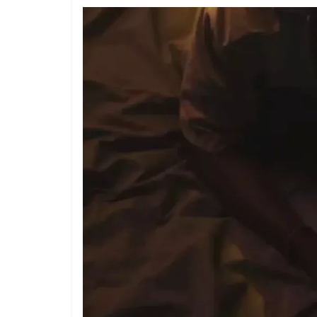
1 year ago
The 