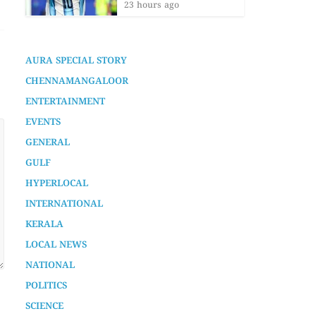
ചിത്രത്തിന്‍റെ പൂജ നടന്നു
23 hours ago
2 years ago
AURA SPECIAL STORY
CHENNAMANGALOOR
ENTERTAINMENT
EVENTS
GENERAL
GULF
HYPERLOCAL
INTERNATIONAL
KERALA
LOCAL NEWS
NATIONAL
POLITICS
SCIENCE