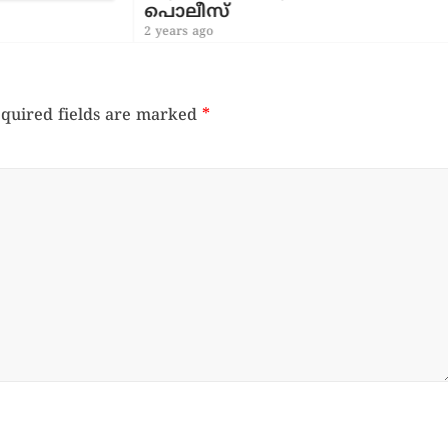
പൊലീസ്​
2 years ago
quired fields are marked
*