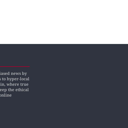
biased news by
s to hyper-local
pin, where true
keep the ethical
online