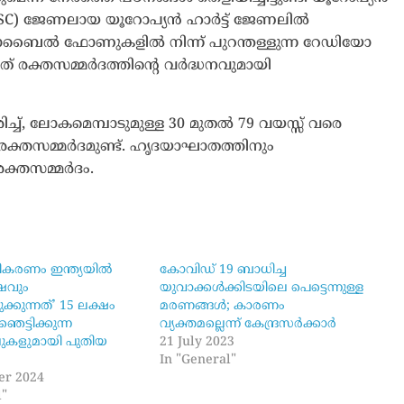
C) ജേണലായ യൂറോപ്യൻ ഹാർട്ട് ജേണലിൽ
ത്, മൊബൈൽ ഫോണുകളിൽ നിന്ന് പുറന്തള്ളുന്ന റേഡിയോ
് രക്തസമ്മർദത്തിൻ്റെ വർദ്ധനവുമായി
, ലോകമെമ്പാടുമുള്ള 30 മുതൽ 79 വയസ്സ് വരെ
രക്തസമ്മർദമുണ്ട്. ഹൃദയാഘാതത്തിനും
ക്തസമ്മർദം.
ീകരണം ഇന്ത്യയിൽ
കോവിഡ് 19 ബാധിച്ച
വും
യുവാക്കൾക്കിടയിലെ പെട്ടെന്നുള്ള
്കുന്നത്’ 15 ലക്ഷം
മരണങ്ങൾ; കാരണം
െട്ടിക്കുന്ന
വ്യക്തമല്ലെന്ന് കേന്ദ്രസർക്കാർ
ുകളുമായി പുതിയ
21 July 2023
In "General"
er 2024
l"