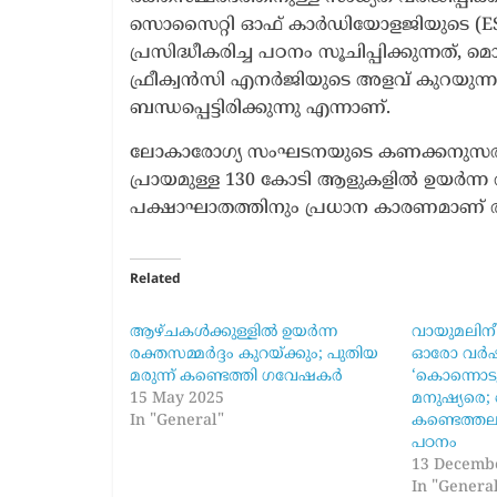
സൊസൈറ്റി ഓഫ് കാർഡിയോളജിയുടെ (ES
പ്രസിദ്ധീകരിച്ച പഠനം സൂചിപ്പിക്കുന്ന
ഫ്രീക്വൻസി എനർജിയുടെ അളവ് കുറയുന്നത
ബന്ധപ്പെട്ടിരിക്കുന്നു എന്നാണ്.
ലോകാരോഗ്യ സംഘടനയുടെ കണക്കനുസരിച്ച്
പ്രായമുള്ള 130 കോടി ആളുകളിൽ ഉയർന്ന 
പക്ഷാഘാതത്തിനും പ്രധാന കാരണമാണ് ര
Related
ആഴ്ചകൾക്കുള്ളിൽ ഉയർന്ന
വായുമലിന
രക്തസമ്മർദ്ദം കുറയ്ക്കും; പുതിയ
ഓരോ വർഷ
മരുന്ന് കണ്ടെത്തി ഗവേഷകർ
‘കൊന്നൊടുക
15 May 2025
മനുഷ്യരെ; ഞ
In "General"
കണ്ടെത്തല
പഠനം
13 Decemb
In "Genera