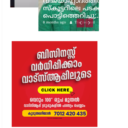
വിജയാഹ്ലാദത്തിനിടെ
സ്കൂട്ടറിലെ പടക്കം
പൊട്ടിത്തെറിച്ചു;…
8 months ago
The Journal