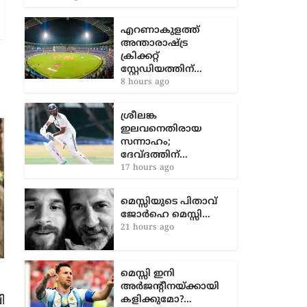
എറണാകുളത്ത്
അന്താരാഷ്ട്ര
ക്രിക്കറ്റ്
സ്റ്റേഡിയത്തിന്…
8 hours ago
ശ്രീലങ്ക
ഇലവനെതിരായ
സന്നാഹം;
ദേവ്ദത്തിന്…
17 hours ago
മെസ്സിയുടെ പിതാവ്
ജോർഹെ മെസ്സി…
21 hours ago
ചിരിപ്പിച്ച് കയ്യിലെടുക്കാൻ
മെസ്സി ഇനി
അൽത്താഫും ജോമോനും;
അർജന്റീനയ്ക്കായി
നായികയായി അനാർക്കലി; പുതിയ
കളിക്കുമോ?…