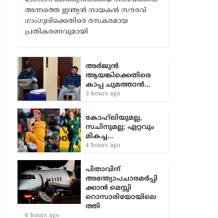
അന്നത്തെ ഇന്ത്യൻ നായകൻ സൗരവ്
ഗാംഗുലിക്കെതിരെ രസകരമായ
പ്രതികരണവുമായി
അർജുൻ
ആയങ്കിക്കെതിരെ
കാപ്പ ചുമത്താൻ…
3 hours ago
കോഹ്‌ലിയുമല്ല,
സചിനുമല്ല; ഏറ്റവും
മികച്ച…
4 hours ago
പിതാവിന്
അന്ത്യോപചാരമർപ്പി
ക്കാൻ മെസ്സി
റൊസാരിയോയിലെ
ത്തി
6 hours ago