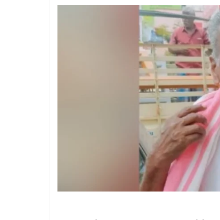
1 year ago
Th