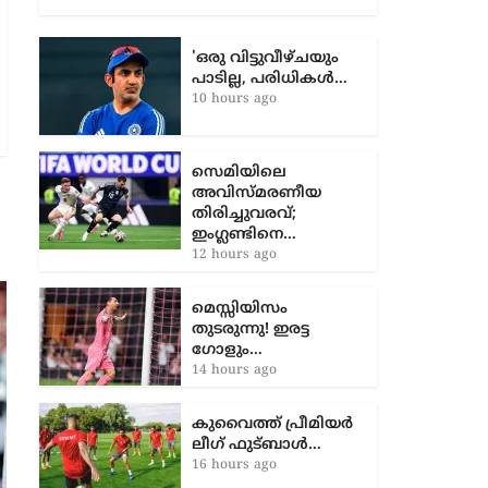
ആലപ്പുഴ, വയനാട്, കോട്ടയം,
കാസര്‍ഗോഡ്
'ഒരു വിട്ടുവീഴ്ചയും
പാടില്ല, പരിധികൾ…
10 hours ago
സെമിയിലെ
അവിസ്മരണീയ
തിരിച്ചുവരവ്;
ഇംഗ്ലണ്ടിനെ…
12 hours ago
മെസ്സിയിസം
തുടരുന്നു! ഇരട്ട
ഗോളും…
14 hours ago