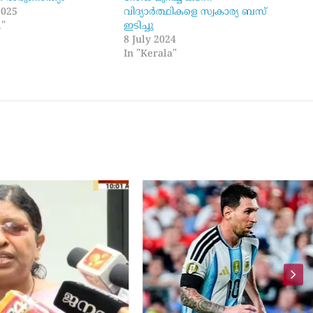
2025
വിദ്യാർത്ഥികളെ സ്വകാര്യ ബസ്
l"
ഇടിച്ചു
8 July 2024
In "Kerala"