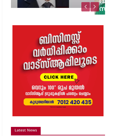
വിജയാഹ്ലാദത്തിനിടെ
സ്കൂട്ടറിലെ പടക്കം
പൊട്ടിത്തെറിച്ചു;…
8 months ago
The Journal