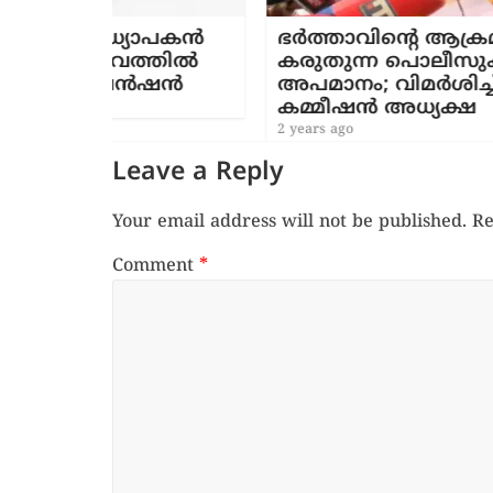
്യാപകൻ
ഭർത്താവിൻ്റെ ആക്രമണം തെറ്റല്ല
വത്തിൽ
കരുതുന്ന പൊലീസുകാർ സേനക്ക
െൻഷൻ
അപമാനം; വിമർശിച്ച് വനിതാ
കമ്മീഷൻ അധ്യക്ഷ
2 years ago
Leave a Reply
Your email address will not be published.
Re
Comment
*