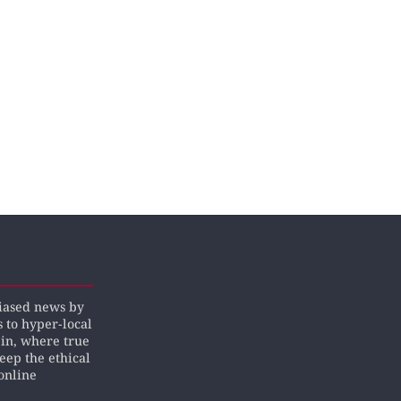
biased news by
s to hyper-local
pin, where true
keep the ethical
online