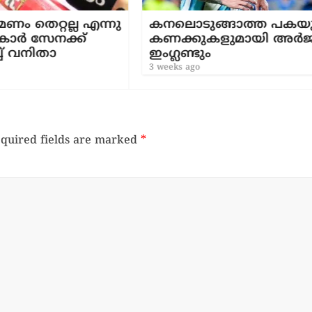
 എന്നു
കനലൊടുങ്ങാത്ത പകയുടെ
്
കണക്കുകളുമായി അർജന്റീനയും
ഇംഗ്ലണ്ടും
3 weeks ago
quired fields are marked
*