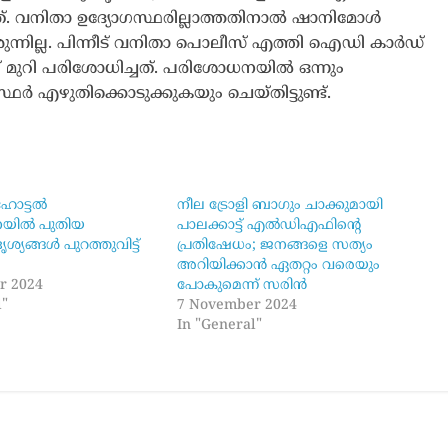
്. വനിതാ ഉദ്യോഗസ്ഥരില്ലാത്തതിനാൽ ഷാനിമോൾ
ുന്നില്ല. പിന്നീട് വനിതാ പൊലീസ് എത്തി ഐഡി കാർഡ്
ാണ് മുറി പരിശോധിച്ചത്. പരിശോധനയിൽ ഒന്നും
ഗസ്ഥർ എഴുതിക്കൊടുക്കുകയും ചെയ്തിട്ടുണ്ട്.
ോട്ടല്‍
നീല ട്രോളി ബാഗും ചാക്കുമായി
ില്‍ പുതിയ
പാലക്കാട്ട് എൽഡിഎഫിന്റെ
ശ്യങ്ങൾ പുറത്തുവിട്ട്
പ്രതിഷേധം; ജനങ്ങളെ സത്യം
അറിയിക്കാൻ ഏതറ്റം വരെയും
r 2024
പോകുമെന്ന് സരിന്‍
l"
7 November 2024
In "General"