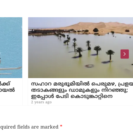
്
സഹാറ മരുഭൂമിയിൽ പെരുമഴ, പ്രളയം;
യൽ
തടാകങ്ങളും ഡാമുകളും നിറഞ്ഞു;
ഇപ്പോൾ പേടി കൊടുങ്കാറ്റിനെ
2 years ago
quired fields are marked
*