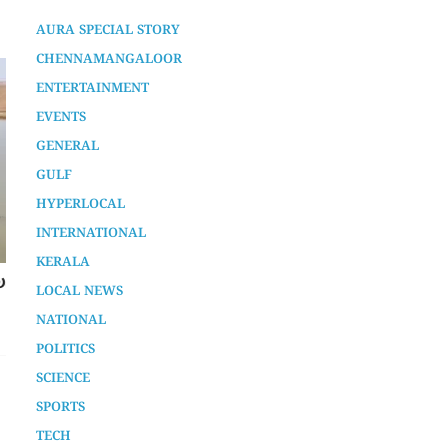
AURA SPECIAL STORY
CHENNAMANGALOOR
ENTERTAINMENT
EVENTS
GENERAL
GULF
HYPERLOCAL
INTERNATIONAL
KERALA
പ്ലസ് വൺ കണക്കുകൾ കൊണ്ടുള്ള
LOCAL NEWS
കള്ളകളി സർക്കാർ
NATIONAL
അവസാനിപ്പിക്കണം: ഫ്രറ്റേണിറ്റി
2 years ago
POLITICS
SCIENCE
SPORTS
TECH