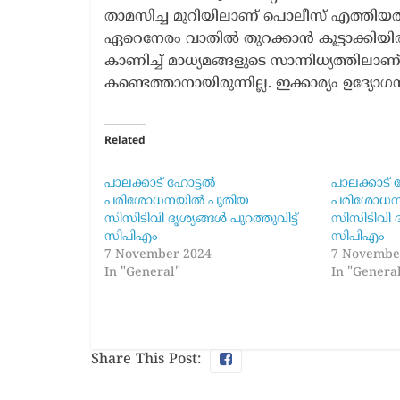
താമസിച്ച മുറിയിലാണ് പൊലീസ് എത്തിയത
ഏറെനേരം വാതിൽ തുറക്കാൻ കൂട്ടാക്കിയിര
കാണിച്ച് മാധ്യമങ്ങളുടെ സാന്നിധ്യത്തില
കണ്ടെത്താനായിരുന്നില്ല. ഇക്കാര്യം ഉദ്യോ
Related
പാലക്കാട് ഹോട്ടല്‍
പാലക്കാട് ഹ
പരിശോധനയില്‍ പുതിയ
പരിശോധനയ
സിസിടിവി ദൃശ്യങ്ങൾ പുറത്തുവിട്ട്
സിസിടിവി ദൃ
സിപിഎം
സിപിഎം
7 November 2024
7 Novembe
In "General"
In "Genera
Share This Post: