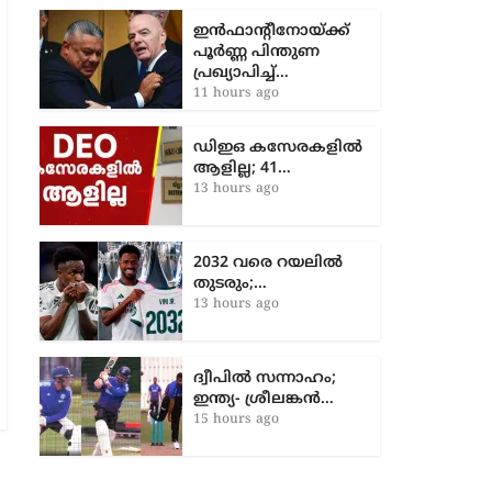
ഇൻഫാന്റീനോയ്ക്ക്
പൂർണ്ണ പിന്തുണ
പ്രഖ്യാപിച്ച്…
11 hours ago
ഡിഇഒ കസേരകളില്‍
ആളില്ല; 41…
13 hours ago
2032 വരെ റയലിൽ
തുടരും;…
13 hours ago
ദ്വീപിൽ സന്നാഹം;
ഇന്ത്യ- ശ്രീലങ്കൻ…
15 hours ago