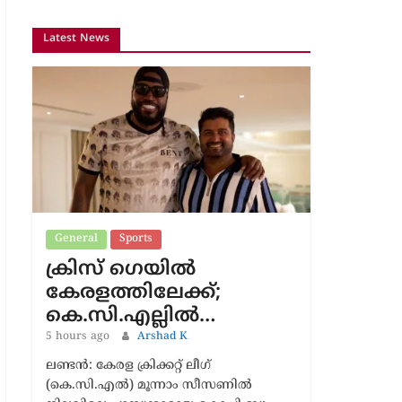
Latest News
General
Sports
ക്രിസ് ഗെയിൽ
കേരളത്തിലേക്ക്;
കെ.സി.എല്ലിൽ…
5 hours ago
Arshad K
ലണ്ടൻ: കേരള ക്രിക്കറ്റ് ലീഗ്
(കെ.സി.എൽ) മൂന്നാം സീസണിൽ