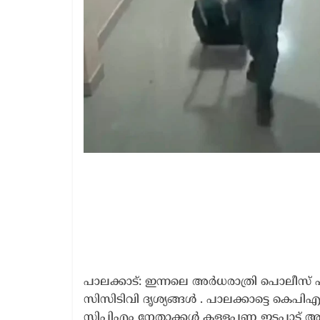
പാലക്കാട്: ഇന്നലെ അർധരാത്രി പൊലീസ് പ
സിസിടിവി ദൃശ്യങ്ങൾ . പാലക്കാട്ടെ കെപിഎ
സിപിഎം നേതാക്കൾ കള്ളപ്പണ ഇടപാട് ആര