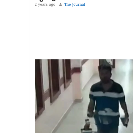
1 year ago
The 
2 years ago
The Journal