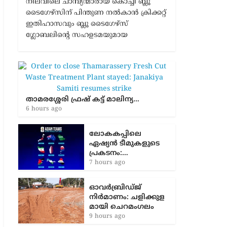
നിലവിലെ ചാമ്പ്യന്മാരായ കൊച്ചി ബ്ലൂ
ടൈഗേഴ്സിന് പിന്തുണ നൽകാൻ ക്രിക്കറ്റ്
ഇതിഹാസവും ബ്ലൂ ടൈഗേഴ്സ്
ഗ്ലോബലിന്റെ സഹഉടമയുമായ
താമരശ്ശേരി ഫ്രഷ് കട്ട് മാലിന്യ…
6 hours ago
ലോകകപ്പിലെ
ഏഷ്യന്‍ ടീമുകളുടെ
പ്രകടനം:…
7 hours ago
ഓവർബ്രിഡ്ജ്
നിർമാണം: ച​ളി​ക്കു​ള​
മാ​യി ചെ​റ​മം​ഗ​ലം
9 hours ago