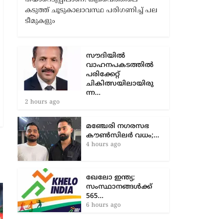
കടുത്ത് ചൂടുകാലാവസ്ഥ പരിഗണിച്ച് പല
ടീമുകളും
സൗദിയിൽ
വാഹനപകടത്തില്‍
പരിക്കേറ്റ്
ചികിത്സയിലായിരു
ന്ന…
2 hours ago
മഞ്ചേരി നഗരസഭ
കൗൺസിലർ വധം;…
4 hours ago
ഖേലോ ഇന്ത്യ;
സംസ്ഥാനങ്ങൾക്ക്
565…
6 hours ago