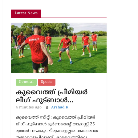
Latest News
General
Sports
കുവൈത്ത് പ്രീമിയർ
ലീഗ് ഫുട്ബാൾ…
4 minutes ago
Arshad K
കുവൈത്ത് സിറ്റി: കുവൈത്ത് പ്രീമിയർ
ലീഗ് ഫുട്ബാൾ ടൂർണമെന്റ് ആഗസ്റ്റ് 25
മുതൽ നടക്കും. ടീമുകളെല്ലാം ശക്തമായ
തയാറെടുപ്പിലാണ്. കുവൈത്തിലെ