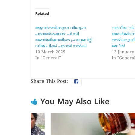
Related
ആവർത്തിക്കുന്ന വിദ്വേഷ
വർഗീയ വിഷം
പരാമർശങ്ങൾ: പി.സി
ജോർജിനെ അ
ജോർജിനെതിരെ ഫ്രറ്റേണിറ്റി
അഴിക്കുള്
ഡിജിപിക്ക് പരാതി നൽകി
ജലീൽ
10 March 2025
13 January
In "General"
In "Genera
Share This Post:
You May Also Like