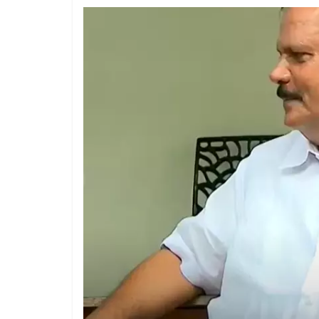
1 year ago
The 