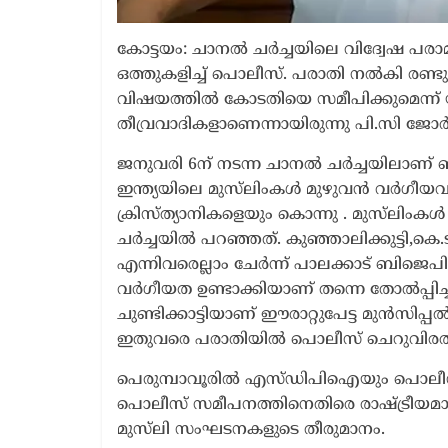
കോട്ടയം: ചാനൽ ചർച്ചയിലെ വിദ്വേഷ 
ഒത്തുകളിച്ച് പൊലീസ്. പരാതി നൽകി രണ്
വിഷയത്തിൽ കോടതിയെ സമീപിക്കുമെന്ന് യൂത്
തീവ്രവാദികളാണെന്നായിരുന്നു പി.സി ജോർ
ജനുവരി 6ന് നടന്ന ചാനൽ ചർച്ചയിലാണ് 
ഇന്ത്യയിലെ മുസ്‍ലിംകള്‍ മുഴുവൻ വർഗീയ
ക്രിസ്ത്യാനികളെയും കൊന്നു . മുസ്‍ലി
ചർച്ചയിൽ പറഞ്ഞത്. കുഞ്ഞാലിക്കുട്ടി,
എന്നിവരെല്ലാം ചേർന്ന് പാലക്കാട് ബിജെപിയ
വർഗീയത ഉണ്ടാക്കിയാണ് തന്നെ തോൽപ്പിച്ച
ചുണ്ടിക്കാട്ടിയാണ് ഈരാറ്റുപേട്ട മുൻസിപ്
ഇതുവരെ പരാതിയിൽ പൊലീസ് ചെറുവിരൽ 
പെരുമ്പാവൂരിൽ എസ്‍ഡിപിഐയും പൊലീസി
പൊലീസ് സമീപനത്തിനെതിരെ രാഷ്ട്രീയമാ
മുസ്‍ലി സംഘടനകളുടെ തീരുമാനം.