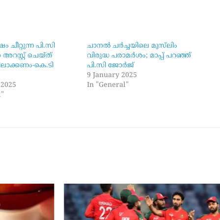
 ചീറ്റുന്ന പി.സി
ചാനൽ ചർച്ചയിലെ മുസ്‌ലിം
റസ്റ്റ് ചെയ്ത്
വിരുദ്ധ പരാമർശം; മാപ്പ് പറഞ്ഞ്
ളിലാക്കണം-കെ.ടി
പി.സി ജോർജ്
9 January 2025
 2025
In "General"
l"