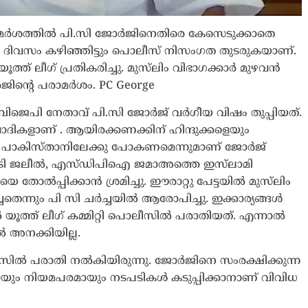
പരാമർശത്തിൽ പി.സി ജോർജിനെതിരെ കേസെടുക്കാതെ
ടു ദിവസം കഴിഞ്ഞിട്ടും പൊലീസ് നിസംഗത തുടരുകയാണ്.
ത് ലീഗ് പ്രതികരിച്ചു. മുസ്‍ലിം വിഭാഗക്കാർ മുഴവൻ
ജിൻ്റെ പരാമർശം. PC George
ബിജെപി നേതാവ് പി.സി ജോർജ് വർഗീയ വിഷം തുപ്പിയത്.
വാദികളാണ് . ആയിരക്കണക്കിന് ഹിന്ദുക്കളെയും
ംകള്‍ പാകിസ്താനിലേക്കു പോകണമെന്നുമാണ് ജോർജ്
കെ.ടി ജലീൽ, എസ്‍ഡിപിഐ ജമാഅത്തെ ഇസ്‍ലാമി
െ തോൽപ്പിക്കാൻ ശ്രമിച്ചു. ഈരാറ്റു പേട്ടയിൽ മുസ്‍ലിം
തെന്നും പി സി ചർച്ചയിൽ ആരോപിച്ചു. ഇക്കാര്യങ്ങൾ
പൽ യൂത്ത് ലീഗ് കമ്മിറ്റി പൊലീസിൽ പരാതിയത്. എന്നാൽ
അനക്കിയില്ല.
ൽ പരാതി നൽകിയിരുന്നു. ജോർജിനെ സംരക്ഷിക്കുന്ന
യും നിയമപരമായും നടപടികൾ കടുപ്പിക്കാനാണ് വിവിധ