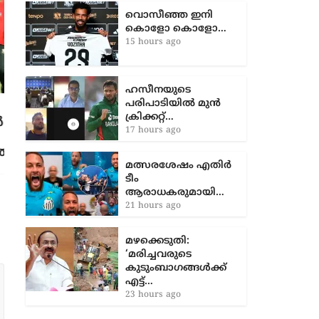
വൊസീഞ്ഞ ഇനി
കൊളോ കൊളോ…
15 hours ago
ഹസീനയുടെ
പരിപാടിയിൽ മുൻ
നാല് പേരെ പാനീയത്തിൽ സയനൈഡ്
ക്രിക്കറ്റ്…
കലർത്തി നൽകി കൊലപ്പെടുത്തി
17 hours ago
കവർച്ച; മൂന്ന് സ്ത്രീകൾ അറസ്റ്റിൽ
2 years ago
മത്സരശേഷം എതിർ
ടീം
ആരാധകരുമായി…
21 hours ago
മഴക്കെടുതി:
‘മരിച്ചവരുടെ
കുടുംബാഗങ്ങൾക്ക്
എട്ട്…
23 hours ago