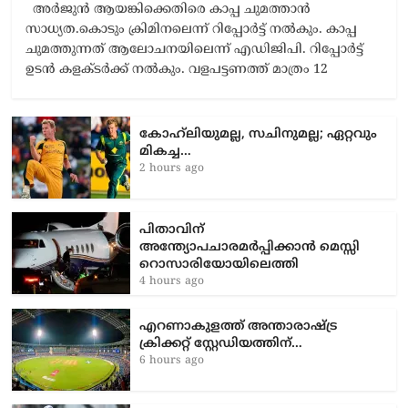
അർജുൻ ആയങ്കിക്കെതിരെ കാപ്പ ചുമത്താൻ
സാധ്യത.കൊടും ക്രിമിനലെന്ന് റിപ്പോർട്ട് നൽകും. കാപ്പ
ചുമത്തുന്നത് ആലോചനയിലെന്ന് എഡിജിപി. റിപ്പോർട്ട്
ഉടൻ കളക്ടർക്ക് നൽകും. വളപട്ടണത്ത് മാത്രം 12
കോഹ്‌ലിയുമല്ല, സചിനുമല്ല; ഏറ്റവും
മികച്ച…
2 hours ago
പിതാവിന്
അന്ത്യോപചാരമർപ്പിക്കാൻ മെസ്സി
റൊസാരിയോയിലെത്തി
4 hours ago
എറണാകുളത്ത് അന്താരാഷ്ട്ര
ക്രിക്കറ്റ് സ്റ്റേഡിയത്തിന്…
6 hours ago