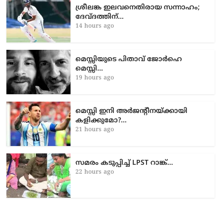
ശ്രീലങ്ക ഇലവനെതിരായ സന്നാഹം;
ദേവ്ദത്തിന്…
14 hours ago
മെസ്സിയുടെ പിതാവ് ജോർഹെ
മെസ്സി…
19 hours ago
മെസ്സി ഇനി അർജന്റീനയ്ക്കായി
കളിക്കുമോ?…
21 hours ago
സമരം കടുപ്പിച്ച് LPST റാങ്ക്…
22 hours ago