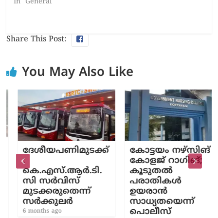
In "General"
Share This Post:
You May Also Like
ദേശീയപണിമുടക്ക്
കോട്ടയം നഴ്സിങ്
:
കോളജ് റാഗിങ്;
കെ.എസ്.ആർ.ടി.
കൂടുതൽ
സി സർവിസ്
പരാതികൾ
മുടക്കരുതെന്ന്
ഉയരാൻ
സർക്കുലർ
സാധ്യതയെന്ന്
പൊലീസ്
6 months ago