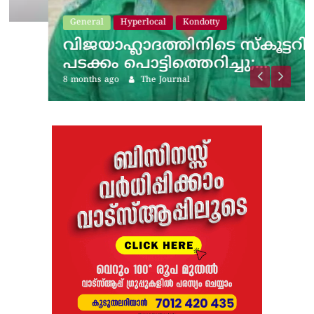
General
Hyperlocal
Kondotty
വിജയാഹ്ലാദത്തിനിടെ സ്കൂട്ടറിലെ
പടക്കം പൊട്ടിത്തെറിച്ചു;…
8 months ago
The Journal