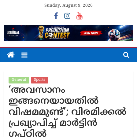
Skip
Sunday, August 9, 2026
to
content
The
Journal
General
Sports
Unfolding
‘അവസാനം
The
Truth
ഇങ്ങനെയായതിൽ
വിഷമമുണ്ട്’; വിരമിക്കൽ
പ്രഖ്യാപിച്ച് മാർട്ടിൻ
ഗപ്റ്റിൽ