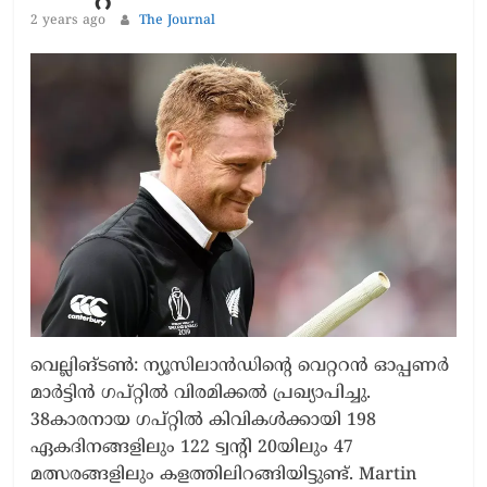
2 years ago
The Journal
വെല്ലിങ്ടൺ: ന്യൂസിലാൻഡിന്റെ വെറ്ററൻ ഓപ്പണർ
മാർട്ടിൻ ഗപ്റ്റിൽ വിരമിക്കൽ പ്രഖ്യാപിച്ചു.
38കാരനായ ഗപ്റ്റിൽ കിവികൾക്കായി 198
ഏകദിനങ്ങളിലും 122 ട്വന്റി 20യിലും 47
മത്സരങ്ങളിലും കളത്തിലിറങ്ങിയിട്ടുണ്ട്. Martin