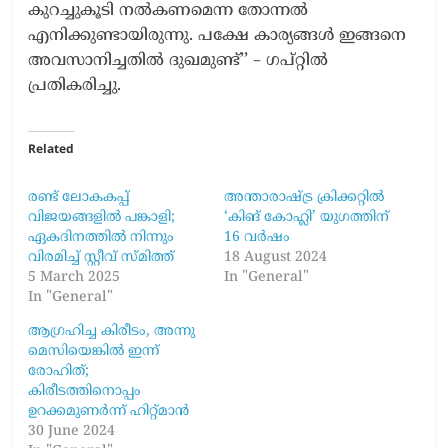
കുറച്ചുകൂടി നൽകണമെന്ന തോന്നൽ
എനിക്കുണ്ടായിരുന്നു. പക്ഷേ കാര്യങ്ങൾ ഇങ്ങനെ
അവസാനിച്ചതിൽ ദുഖമുണ്ട്’’ – ഗപ്റ്റിൽ
പ്രതികരിച്ചു.
Related
രണ്ട് ലോകകപ്പ്
അന്താരാഷ്ട്ര ക്രിക്കറ്റിൽ
വിജയങ്ങളിൽ പങ്കാളി;
‘കിങ് കോഹ്ലി’ യു​ഗത്തിന്
ഏകദിനത്തിൽ നിന്നും
16 വർഷം
വിരമിച്ച് സ്റ്റീവ് സ്മിത്ത്
18 August 2024
5 March 2025
In "General"
In "General"
ആഗ്രഹിച്ച കിരീടം, അന്നു
മെസിയെങ്കിൽ ഇന്ന്
രോഹിത്;
കിരീടത്തിനൊപ്പം
ഉറക്കമുണർന്ന് ഹിറ്റ്മാൻ
30 June 2024