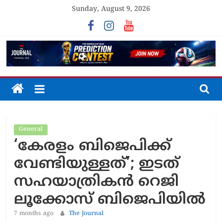
Skip
Sunday, August 9, 2026
to
content
The
Journal
General
Unfolding
‘കേരളം ബിജെപിക്ക്
The
Truth
വേണ്ടിയുള്ളത്’; ഇടത്
സഹയാത്രികൻ റെജി
ലൂക്കോസ് ബിജെപിയിൽ
7 months ago
The Journal