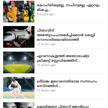
കോഹ്‌ലിയുമല്ല, സചിനുമല്ല; ഏറ്റവും
മികച്ച…
8 hours ago
പിതാവിന്
അന്ത്യോപചാരമർപ്പിക്കാൻ മെസ്സി
റൊസാരിയോയിലെത്തി
11 hours ago
എറണാകുളത്ത് അന്താരാഷ്ട്ര
ക്രിക്കറ്റ് സ്റ്റേഡിയത്തിന്…
13 hours ago
ശ്രീലങ്ക ഇലവനെതിരായ സന്നാഹം;
ദേവ്ദത്തിന്…
21 hours ago
മെസ്സിയുടെ പിതാവ് ജോർഹെ