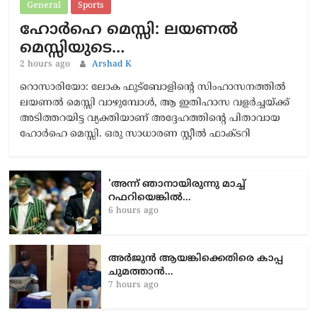
General
Sports
ഹോർഹെ മെസ്സി: ലയണൽ
മെസ്സിയുടെ…
2 hours ago
Arshad K
റൊസാരിയോ: ലോക ഫുട്ബോളിന്റെ സിംഹാസനത്തിൽ
ലയണൽ മെസ്സി വാഴുമ്പോൾ, ആ ഇതിഹാസ വളർച്ചയ്ക്ക്
അടിത്തറയിട്ട വ്യക്തിയാണ് അദ്ദേഹത്തിന്റെ പിതാവായ
ഹോർഹെ മെസ്സി. ഒരു സാധാരണ സ്റ്റീൽ ഫാക്ടറി
'അന്ന് ഞാനായിരുന്നു മാച്ച്
റഫറിയെങ്കിൽ…
6 hours ago
അർജുൻ ആയങ്കിക്കെതിരെ കാപ്പ
ചുമത്താൻ…
7 hours ago