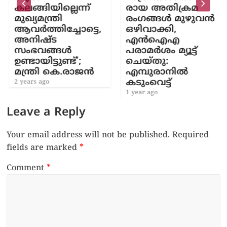
കലങ്ങിയില്ലെന്ന്
രായ അതിക്രമ
മുഖ്യമന്ത്രി
രംഗങ്ങൾ മുഴുവൻ
ആവർത്തിച്ചോട്ടെ,
ഒഴിവാക്കി,
അനിഷ്ട
എൻഐഎ
സംഭവങ്ങൾ
പരാമർശം മ്യൂട്ട്
ഉണ്ടായിട്ടുണ്ട്’;
ചെയ്തു:
മന്ത്രി കെ.രാജൻ
എമ്പുരാനിൽ
കടുംവെട്ട്
2 years ago
1 year ago
Leave a Reply
Your email address will not be published.
Required
fields are marked
*
Comment
*