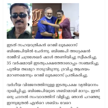
ഇടത് സഹയാത്രികൻ റെജി ലൂക്കോസ്
ബിജെപിയിൽ ചേർന്നു. ബിജെപി അധ്യക്ഷൻ
രാജീവ് ചന്ദ്രശേഖർ ഷാൾ അണിയിച്ചു സ്വീകരിച്ചു.
35 വർഷമായി ഇടതുപക്ഷത്തോടൊപ്പം സഞ്ചരിച്ചു.
പുതിയ തലമുറ നാടുവിടുന്നു. ദ്രവിച്ച ആശയം
മാറണമെന്നും റെജി ലൂക്കോസ് പ്രതികരിച്ചു.
വർഗീയ വിഭജനത്തിനുള്ള ഇടതുപക്ഷ വ്യതിയാനം
ദുഃഖിപ്പിച്ചു. ബിജെപിയുടെ ശബ്ദമായി മാറും. ഇന്ന്
ഒരു ചാനൽ സംവാദത്തിന് വിളിച്ചു. ഞാൻ പറഞ്ഞു
ഇന്നുമുതൽ എൻറെ ശബ്ദം വേറെ