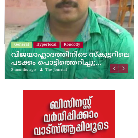
General
Hyperlocal
Kondotty
വിജയാഹ്ലാദത്തിനിടെ സ്കൂട്ടറിലെ
പടക്കം പൊട്ടിത്തെറിച്ചു;…
8 months ago
The Journal