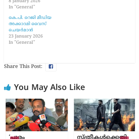
8 January 2026
In "General"
കെ.പി. റെജി മീഡിയ
അക്കാദമി വൈസ്
ചെയർമാൻ
23 January 2026
In "General"
Share This Post:
You May Also Like
‘പൂരം
സ്ത്രീകൾക്കെതി