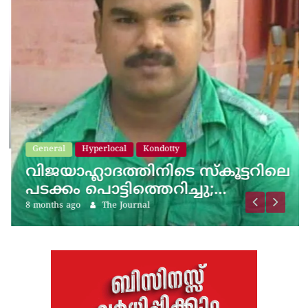
General
Hyperlocal
Kondotty
വിജയാഹ്ലാദത്തിനിടെ സ്കൂട്ടറിലെ
പടക്കം പൊട്ടിത്തെറിച്ചു;…
8 months ago
The Journal