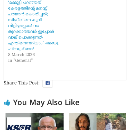
‘മമ്മൂട്ടി പറഞ്ഞത്
കേരളത്തിന്റെ മനസ്സ്
പറയാൻ കൊതിച്ചത്;
സിദ്ധീഖിനെ കൂവി
വിളിച്ചപ്പോൾ വാ
തുറക്കാത്തവർ ഇപ്പോൾ
വാല് പൊക്കുന്നത്
എന്തിനെന്നറിയാം’ -അഡ്വ.
ഷിബു മീരാൻ
8 March 2026
In "General"
Share This Post:
You May Also Like