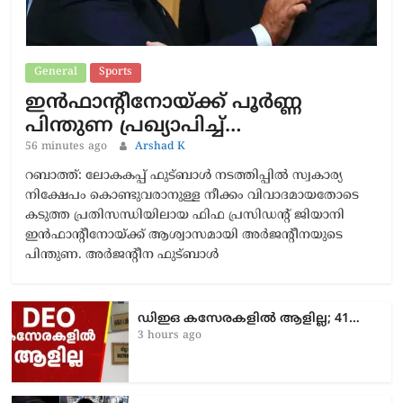
General
Sports
ഇൻഫാന്റീനോയ്ക്ക് പൂർണ്ണ
പിന്തുണ പ്രഖ്യാപിച്ച്…
56 minutes ago
Arshad K
റബാത്ത്: ലോകകപ്പ് ഫുട്ബാൾ നടത്തിപ്പിൽ സ്വകാര്യ
നിക്ഷേപം കൊണ്ടുവരാനുള്ള നീക്കം വിവാദമായതോടെ
കടുത്ത പ്രതിസന്ധിയിലായ ഫിഫ പ്രസിഡന്റ് ജിയാനി
ഇൻഫാന്റീനോയ്ക്ക് ആശ്വാസമായി അർജന്റീനയുടെ
പിന്തുണ. അർജന്റീന ഫുട്ബാൾ
ഡിഇഒ കസേരകളില്‍ ആളില്ല; 41…
3 hours ago