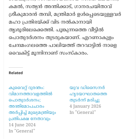
കമൽ, സത്യൻ അന്തിക്കാട്, ഗാനരചയിതാവ്
ശ്രീകുമാരൻ തമ്പി, മന്ത്രിമാർ ഉൾപ്പെടെയുള്ളവർ
മഹാ പ്രതിഭയ്ക്ക് വിട നൽകാനായി
തൃശൂരിലേക്കെത്തി. പൂങ്കുന്നത്തെ വീട്ടിൽ
പൊതുദർശനം തുടരുകയാണ്. എറണാകുളം
ചേന്ദമംഗലത്തെ പാലിയത്ത് തറവാട്ടിൽ നാളെ
വൈകിട്ട് മൂന്നിനാണ് സംസ്കാരം.
Related
കുവൈറ്റ് ദുരന്തം:
യുവ ഡിസൈനർ
വിമാനത്താവളത്തിൽ
ഹൃദയാഘാതത്തെ
പൊതുദർശനം;
തുടർന്ന് മരിച്ചു
അന്തിമോപചാരം
4 January 2026
അർപ്പിച്ച് മുഖ്യമന്ത്രിയും
In "General"
പ്രതിപക്ഷ നേതാവും
14 June 2024
In "General"