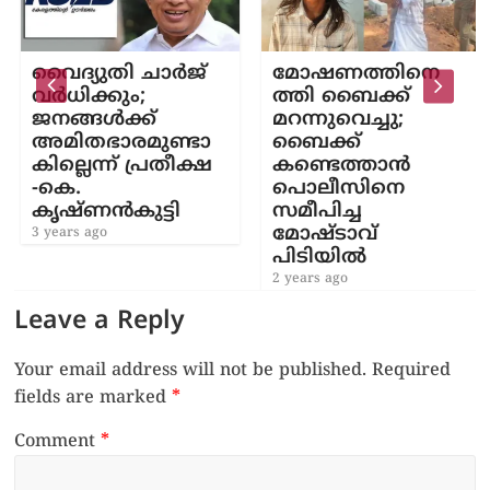
വൈദ്യുതി ചാർജ്
മോഷണത്തിനെ
വർധിക്കും;
ത്തി ബൈക്ക്
ജനങ്ങൾക്ക്
മറന്നുവെച്ചു;
അമിതഭാരമുണ്ടാ
ബൈക്ക്
കില്ലെന്ന് പ്രതീക്ഷ
കണ്ടെത്താൻ
-കെ.
പൊലീസിനെ
കൃഷ്ണൻകുട്ടി
സമീപിച്ച
മോഷ്ടാവ്
3 years ago
പിടിയിൽ
2 years ago
Leave a Reply
Your email address will not be published.
Required
fields are marked
*
Comment
*