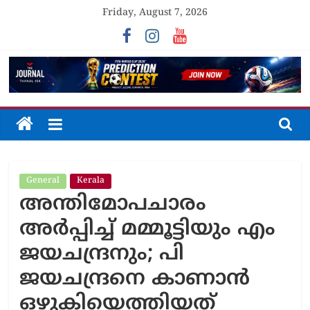
Skip
Friday, August 7, 2026
to
content
The
Journal
General
Kerala
Unfolding
അന്തിമോപചാരം
The
Truth
അർപ്പിച്ച് മമ്മൂട്ടിയും എം
ജയചന്ദ്രനും; പി
ജയചന്ദ്രനെ കാണാൻ
ഒഴുകിയെത്തിയത്