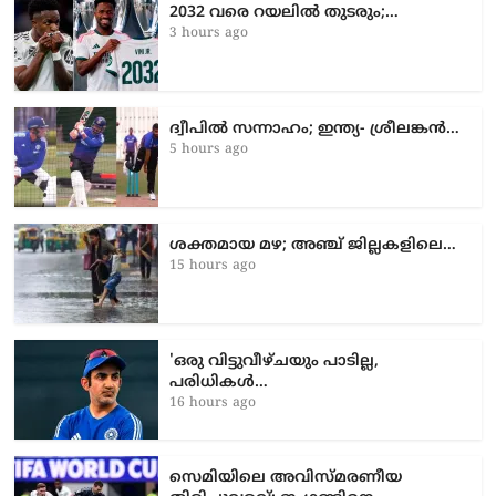
2032 വരെ റയലിൽ തുടരും;…
3 hours ago
ദ്വീപിൽ സന്നാഹം; ഇന്ത്യ- ശ്രീലങ്കൻ…
5 hours ago
ശക്തമായ മഴ; അഞ്ച് ജില്ലകളിലെ…
15 hours ago
'ഒരു വിട്ടുവീഴ്ചയും പാടില്ല,
പരിധികൾ…
16 hours ago
സെമിയിലെ അവിസ്മരണീയ