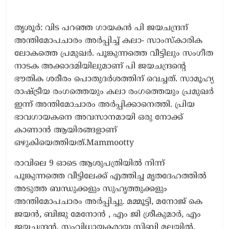
തൃശൂർ: വിട പറഞ്ഞ ഗായകൻ പി ജയചന്ദ്രന്
അന്തിമോപചാരം അർപ്പിച്ച് കലാ- സാംസ്‌കാരിക
ലോകത്തെ പ്രമുഖർ. പൂങ്കുന്നത്തെ വീട്ടിലും സംഗീത
നാടക അക്കാദമിയിലുമാണ് പി ജയചന്ദ്രന്റെ
ഭൗതിക ശരീരം പൊതുദർശത്തിന് വെച്ചത്. സാമൂഹ്യ
രാഷ്ട്രീയ രംഗത്തെയും കലാ രംഗത്തെയും പ്രമുഖർ
ഇന്ന് അന്തിമോചാരം അർപ്പിക്കാനെത്തി. പ്രിയ
ഭാവഗായകനെ അവസാനമായി ഒരു നോക്ക്
കാണാൻ ആയിരങ്ങളാണ്
ഒഴുകിയെത്തിയത്.Mammootty
രാവിലെ 9 ഓടെ ആശുപത്രിയിൽ നിന്ന്
പൂങ്കുന്നത്തെ വീട്ടിലേക്ക് എത്തിച്ച മൃതദേഹത്തിൽ
അടുത്ത ബന്ധുക്കളും സുഹൃത്തുക്കളും
അന്തിമോപചാരം അർപ്പിച്ചു. മമ്മൂട്ടി, മനോജ്‌ കെ
ജയൻ, ബിജു മേനോൻ , എം ജി ശ്രീകുമാർ, എം
ജയചന്ദ്രൻ, സംവിധായകരായ സിബി മലയിൽ,