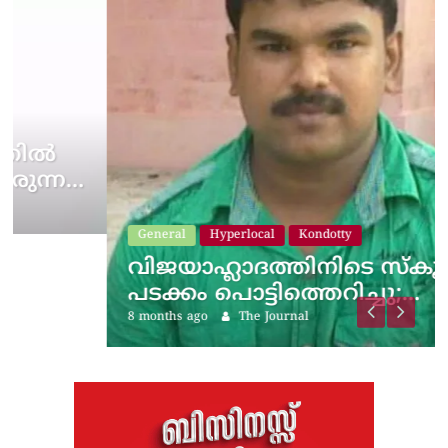
General
Hyperlocal
Kondotty
വിജയാഹ്ലാദത്തിനിടെ സ്കൂട്ടറിലെ
പടക്കം പൊട്ടിത്തെറിച്ചു;…
8 months ago
The Journal