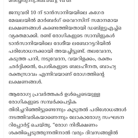
മരിച്ചിരുന്നു.Marburg virus
ജനുവരി 10 ന് ടാൻസാനിയയിലെ കഗേര
മേഖലയിൽ മാർബർഗ് വൈറസിന് സമാനമായ
ലക്ഷണങ്ങൾ കണ്ടെത്തിയതായി ഡബ്ള്യുഎച്ച്ഒ
വ്യക്തമാക്കി. രണ്ട് രോഗികളുടെ സാമ്പിളുകൾ
ടാൻസാനിയയിലെ ദേശീയ ലബോറട്ടറിയിൽ
പരിശോധനക്കായി അയച്ചിട്ടുണ്ട്. തലവേദന,
കടുത്ത പനി, നടുവേദന, വയറിളക്കം, രക്തം
ഛർദ്ദിക്കൽ, പേശികളുടെ ബലഹീനത, ബാഹ്യ
രക്തസ്രാവം എന്നിവയാണ് രോഗത്തിന്റെ
ലക്ഷണങ്ങൾ.
ആരോഗ്യ പ്രവർത്തകർ ഉൾപ്പെടെയുള്ള
രോഗികളുടെ സമ്പർക്കപട്ടിക
തിരിച്ചറിഞ്ഞിട്ടുണ്ടെന്നും കൂടുതൽ പരിശോധങ്ങൾ
നടത്തിവരികയാണെന്നും ലോകാരോഗ്യ സംഘടന
റിപ്പോർട്ട് ചെയ്തു. “രോഗ നിരീക്ഷണം
ശക്തിപ്പെടുത്തുന്നതിനാൽ വരും ദിവസങ്ങളിൽ