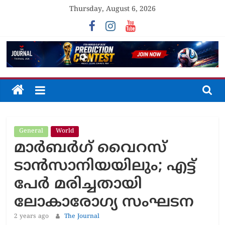
Skip
Thursday, August 6, 2026
to
content
The
Journal
General
World
Unfolding
മാര്‍ബര്‍ഗ് വൈറസ്
The
Truth
ടാൻസാനിയയിലും; എട്ട്
പേർ മരിച്ചതായി
ലോകാരോഗ്യ സംഘടന
2 years ago
The Journal