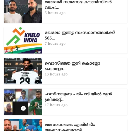
മഞ്ചേരി നഗരസഭ കൗൺസിലർ
വധം;…
5 hours ago
ഖേലോ ഇന്ത്യ; സംസ്ഥാനങ്ങൾക്ക്
565…
7 hours ago
വൊസീഞ്ഞ ഇനി കൊളോ
കൊളോ…
15 hours ago
ഹസീനയുടെ പരിപാടിയിൽ മുൻ
ക്രിക്കറ്റ്…
17 hours ago
മത്സരശേഷം എതിർ ടീം
ആരാധകരുമായി…