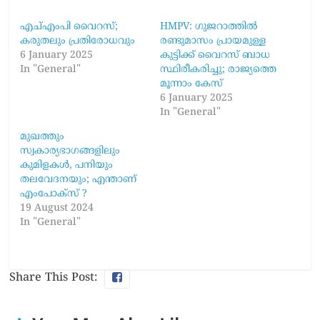
എച്എംപി വൈറസ്;
HMPV: ഗുജറാത്തിൽ
കരുതലും പ്രതിരോധവും
രണ്ടുമാസം പ്രായമുള്ള
6 January 2025
കുട്ടിക്ക് വൈറസ് ബാധ
In "General"
സ്ഥിരീകരിച്ചു; രാജ്യത്തെ
മൂന്നാം കേസ്
6 January 2025
In "General"
മുഖത്തും
സ്വകാര്യഭാഗങ്ങളിലും
കുമിളകൾ, പനിയും
തലവേദനയും; എന്താണ്
എംപോക്‌സ് ?
19 August 2024
In "General"
Share This Post: