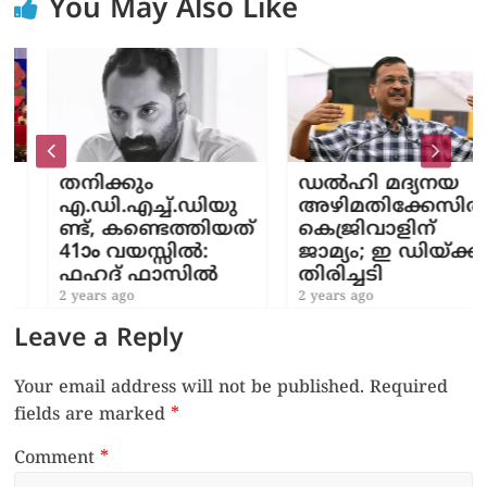
You May Also Like
തനിക്കും
ഡല്‍ഹി മദ്യനയ
എ.ഡി.എച്ച്.ഡിയു
അഴിമതിക്കേസില്‍
ണ്ട്, കണ്ടെത്തിയത്
കെജ്രിവാളിന്
41ാം വയസ്സിൽ:
ജാമ്യം; ഇ ഡിയ്ക്ക്
ഫഹദ് ഫാസിൽ
തിരിച്ചടി
2 years ago
2 years ago
Leave a Reply
Your email address will not be published.
Required
fields are marked
*
Comment
*