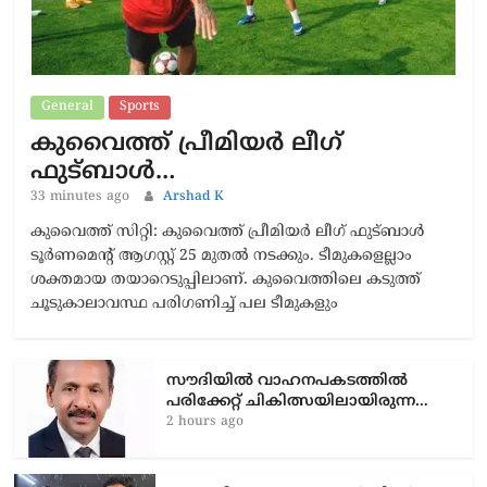
General
Sports
കുവൈത്ത് പ്രീമിയർ ലീഗ്
ഫുട്ബാൾ…
33 minutes ago
Arshad K
കുവൈത്ത് സിറ്റി: കുവൈത്ത് പ്രീമിയർ ലീഗ് ഫുട്ബാൾ
ടൂർണമെന്റ് ആഗസ്റ്റ് 25 മുതൽ നടക്കും. ടീമുകളെല്ലാം
ശക്തമായ തയാറെടുപ്പിലാണ്. കുവൈത്തിലെ കടുത്ത്
ചൂടുകാലാവസ്ഥ പരിഗണിച്ച് പല ടീമുകളും
സൗദിയിൽ വാഹനപകടത്തില്‍
പരിക്കേറ്റ് ചികിത്സയിലായിരുന്ന…
2 hours ago