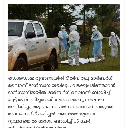
ഡൊഡൊമ: റുവാണ്ടയിൽ ഭീതിവിതച്ച മാര്‍ബര്‍ഗ്
വൈറസ് ടാൻസാനിയയിലും. വടക്കുപടിഞ്ഞാറൻ
ടാൻസാനിയയിൽ മാർബർഗ് വൈറസ് ബാധിച്ച്
എട്ട് പേർ മരിച്ചതായി ലോകാരോഗ്യ സംഘടന
അറിയിച്ചു. ആകെ ഒൻപത് പേർക്കാണ് രാജ്യത്ത്
രോഗം സ്ഥിരീകരിച്ചത്. അയൽരാജ്യമായ
റുവാണ്ടയിൽ രോഗം ബാധിച്ച് 15 പേർ