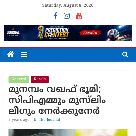
Skip
Saturday, August 8, 2026
to
content
The
Journal
General
Kerala
Unfolding
മുനമ്പം വഖഫ് ഭൂമി;
The
Truth
സിപിഎമ്മും മുസ്‌ലിം
ലീഗും നേർക്കുനേർ
2 years ago
The Journal