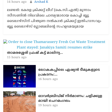
14 hours ago
Arshad K
ലണ്ടൻ: കേരള ക്രിക്കറ്റ് ലീഗ് (കെ.സി.എൽ) മൂന്നാം
സീസണിൽ നിലവിലെ ചാമ്പ്യന്മാരായ കൊച്ചി ബ്ലൂ
ടൈഗേഴ്സിന് പിന്തുണ നൽകാൻ ക്രിക്കറ്റ് ഇതിഹാസവും
ബ്ലൂ ടൈഗേഴ്സ് ഗ്ലോബലിന്റെ സഹഉടമയുമായ
താമരശ്ശേരി ഫ്രഷ് കട്ട് മാലിന്യ…
15 hours ago
ലോകകപ്പിലെ ഏഷ്യന്‍ ടീമുകളുടെ
പ്രകടനം:…
16 hours ago
ഓവർബ്രിഡ്ജ് നിർമാണം: ച​ളി​ക്കു​ള​
മാ​യി ചെ​റ​മം​ഗ​ലം
19 hours ago