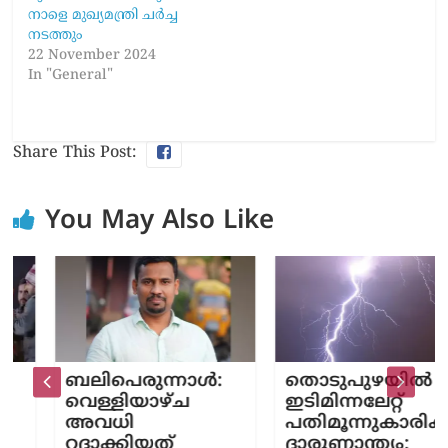
നാളെ മുഖ്യമന്ത്രി ചർച്ച
നടത്തും
22 November 2024
In "General"
Share This Post:
You May Also Like
ബലിപെരുന്നാൾ:
തൊടുപുഴയിൽ
വെള്ളിയാഴ്ച
ഇടിമിന്നലേറ്റ്
അവധി
പതിമൂന്നുകാരിക്ക്
റദ്ദാക്കിയത്
ദാരുണാന്ത്യം;