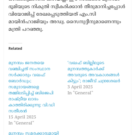
ഭൂമിയുടെ നികുതി സ്വീകരിക്കാൻ തീരുമാനിച്ചപ്പോൾ
വിയോജിപ്പ് രേഖപ്പെടുത്തിയത് എം.സി
മായിൻഹാജിയും അഡ്വ. സൈനുദ്ദീനുമാണെന്നും
മന്ത്രി പറഞ്ഞു.
Related
മുനമ്പം ജനതയെ
‘വഖഫ് ബില്ലിലൂടെ
വഞ്ചിച്ചത് സംസ്ഥാന
മുനമ്പത്തുകാർക്ക്
സർക്കാരും വഖഫ്
അവരുടെ അവകാശങ്ങൾ
ബോർഡും;
കിട്ടും’; രാജീവ് ചന്ദ്രശേഖർ
സമുദായങ്ങളെ
3 April 2025
തമ്മിലടിപ്പിച്ച് ബിജെപി
In "General"
രാഷ്ട്രീയ ലാഭം
കാത്തിരിക്കുന്നു: വി.ഡി
സതീശൻ
15 April 2025
In "General"
മുനമ്പം സമരക്കാരുമായി