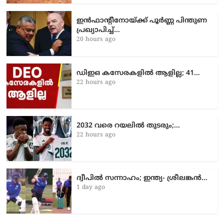
ഇൻഫാന്റീനോയ്ക്ക് പൂർണ്ണ പിന്തുണ
പ്രഖ്യാപിച്ച്…
20 hours ago
ഡിഇഒ കസേരകളില്‍ ആളില്ല; 41…
22 hours ago
2032 വരെ റയലിൽ തുടരും;…
22 hours ago
ദ്വീപിൽ സന്നാഹം; ഇന്ത്യ- ശ്രീലങ്കൻ…
1 day ago