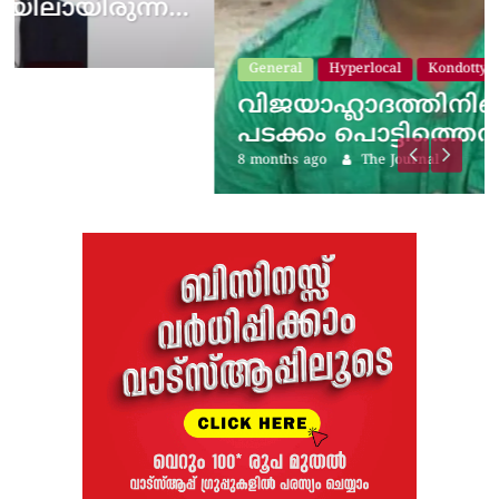
…
General
Hyperlocal
Kondotty
വിജയാഹ്ലാദത്തിനിടെ സ്കൂട്ടറിലെ
പടക്കം പൊട്ടിത്തെറിച്ചു;…
8 months ago
The Journal