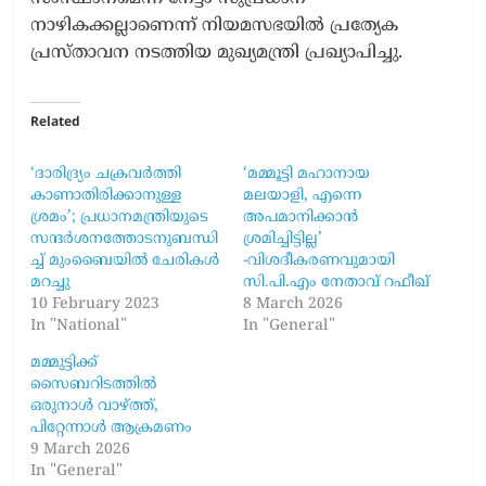
നാഴികക്കല്ലാണെന്ന് നിയമസഭയിൽ പ്രത്യേക
പ്രസ്താവന നടത്തിയ മുഖ്യമന്ത്രി പ്രഖ്യാപിച്ചു.
Related
‘ദാരിദ്ര്യം ചക്രവർത്തി
‘മമ്മൂട്ടി മഹാനായ
കാണാതിരിക്കാനുള്ള
മലയാളി, എന്നെ
ശ്രമം’; പ്രധാനമന്ത്രിയുടെ
അപമാനിക്കാൻ
സന്ദർശനത്തോടനുബന്ധി
ശ്രമിച്ചിട്ടില്ല’
ച്ച് മുംബൈയിൽ ചേരികൾ
-വിശദീകരണവുമായി
മറച്ചു
സി.പി.എം​ നേതാവ് റഫീഖ്
10 February 2023
8 March 2026
In "National"
In "General"
മമ്മുട്ടിക്ക്
സൈബറിടത്തിൽ
ഒരുനാൾ വാഴ്ത്ത്,
പിറ്റേന്നാൾ ആക്രമണം
9 March 2026
In "General"