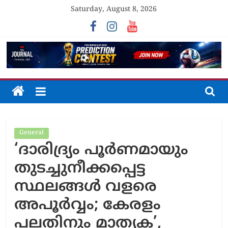
Skip
Saturday, August 8, 2026
to
content
The
Journal
General
Unfolding
‘ദാരിദ്ര്യം പൂർണമായും
The
Truth
തുടച്ചുനീക്കപ്പെട്ട
സ്ഥലങ്ങൾ വളരെ
അപൂർവ്വം; കേരളം
പലതിനും മാതൃക’,