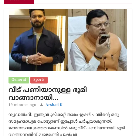
General
Sports
വീട് പണിയാനുള്ള ഭൂമി
വാങ്ങാനായി…
19 minutes ago
Arshad K
ന്യൂഡൽഹി: ഇന്ത്യൻ ക്രിക്കറ്റ് താരം ഋഷഭ് പന്തിന്‍റെ ഒരു
സമൂഹമാധ്യമ പോസ്റ്റാണ് ഇപ്പോൾ ചർച്ചയാകുന്നത്.
ജന്മനാടായ ഉത്തരാഖണ്ഡിൽ ഒരു വീട് പണിയാനായി ഭൂമി
വാങ്ങുന്നതിന് മുഖ്യമന്ത്രി പുഷ്പർ