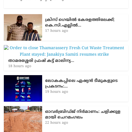
ക്രിസ് ഗെയിൽ കേരളത്തിലേക്ക്;
കെ.സി.എല്ലിൽ…
17 hours ago
താമരശ്ശേരി ഫ്രഷ് കട്ട് മാലിന്യ…
18 hours ago
ലോകകപ്പിലെ ഏഷ്യന്‍ ടീമുകളുടെ
പ്രകടനം:…
19 hours ago
ഓവർബ്രിഡ്ജ് നിർമാണം: ച​ളി​ക്കു​ള​
മാ​യി ചെ​റ​മം​ഗ​ലം
22 hours ago