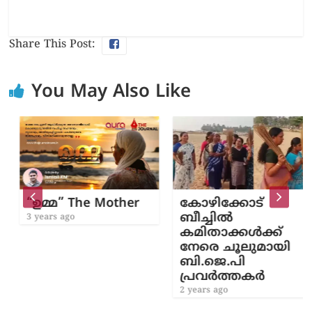
Share This Post:
You May Also Like
“ഉമ്മ” The Mother
കോഴിക്കോട്
ബീച്ചിൽ
3 years ago
കമിതാക്കൾക്ക്
നേരെ ചൂലുമായി
ബി.ജെ.പി
പ്രവർത്തകർ
2 years ago