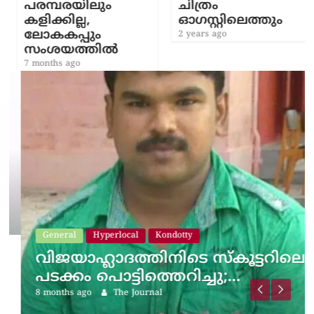
പരമ്പരയിലും
ചിത്രം
കളിക്കില്ല,
ഓഗസ്റ്റിലെത്തും
ലോകകപ്പും
2 years ago
സംശയത്തിൽ
7 months ago
General
Hyperlocal
Kondotty
വിജയാഹ്ലാദത്തിനിടെ സ്കൂട്ടറിലെ
പടക്കം പൊട്ടിത്തെറിച്ചു;…
8 months ago
The Journal