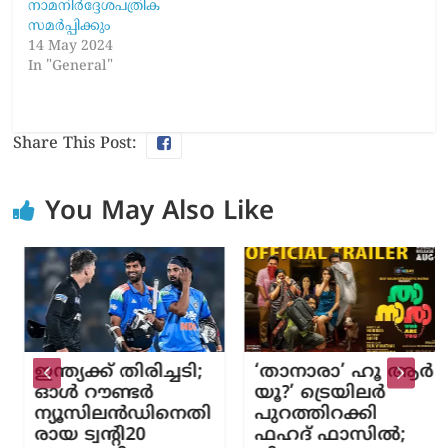
നാമനിർദ്ദേശപത്രിക
സമർപ്പിക്കും
14 May 2024
In "General"
Share This Post:
You May Also Like
ഇന്ത്യക്ക് തിരിച്ചടി;
‘താനാരാ’ ഹൂ ആർ
ഓൾ റൗണ്ടർ
യൂ?’ ട്രെയിലർ
ന്യൂസിലൻഡിനെതി
പുറത്തിറക്കി
രായ ട്വന്‍റി20
ഫഹദ് ഫാസിൽ;