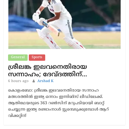
General
Sports
ശ്രീലങ്ക ഇലവനെതിരായ
സന്നാഹം; ദേവ്ദത്തിന്…
6 hours ago
Arshad K
കൊളംബോ: ശ്രീലങ്ക ഇലവനെതിരായ സന്നാഹ
മത്സരത്തിൽ ഇന്ത്യ ഒന്നാം ഇന്നിങ്സ് ലീഡിലേക്ക്.
ആതിഥേയരുടെ 363 റൺസിന് മറുപടിയായി ബാറ്റ്
ചെയ്യുന്ന ഇന്ത്യ രണ്ടാംനാൾ സ്റ്റമ്പെടുക്കുമ്പോൾ ആറ്
വിക്കറ്റിന്