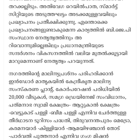
തറക്കല്ലിടും. അതിവേഗ റെയിൽപാത, സ്മാർട്ട്​
സിറ്റിയുടെ അടുത്തഘട്ടം അടക്കമുള്ളവയിലും
പ്രഖ്യാപനം പ്രതീക്ഷിക്കുന്നു. എന്തൊക്കെ
പ്രഖ്യാപനങ്ങളുണ്ടാകുമെന്ന കാര്യത്തിൽ ബി.ജെ.പി
സംസ്ഥാന നേതൃത്വത്തിനും അ
റിവൊന്നുമില്ലെങ്കിലും പ്രധാനമന്ത്രിയുടെ
സന്ദർശനം വികസനത്തിൽ വലിയ മുതൽക്കൂട്ടായി
മാറു​മെന്നാണ്​ നേതൃത്വം പറയുന്നത്​. ​
നഗരത്തിന്‍റെ മാലിന്യപ്രശ്നം പരിഹരിക്കാൻ
ഇൻഡോർ മാതൃകയിൽ കേന്ദ്രീകൃത മാലിന്യ
സംസ്കരണ പ്ലാന്‍റ്​, കോർപറേഷൻ പരിധിയിൽ
20,000 വീടുകൾ, സമഗ്ര ഡ്രെയിനേജ്​ സംവിധാനം,
പത്​മനാഭ സ്വാമി ക്ഷേ​ത്രം- ആറ്റുകാൽ ക്ഷേത്രം
-വെട്ടുകാട്​ പള്ളി -ബീമ പള്ളി എന്നിവ ചേർത്തുള്ള
തീർഥാടന ടൂറിസം പദ്ധതി, തിരുവനന്തപുരം മെട്രോ,
കരമനയാർ -കിള്ളിയാർ -ആമയിഴഞ്ചാൻ തോട്​
-പാർവതി പുത്തനാർ എന്നിവ ഗംഗ മിഷൻ