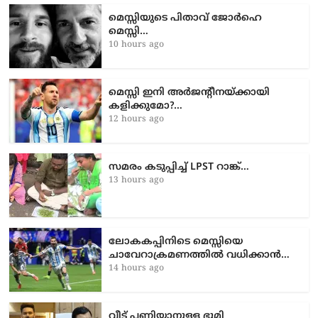
മെസ്സിയുടെ പിതാവ് ജോർഹെ
മെസ്സി…
10 hours ago
മെസ്സി ഇനി അർജന്റീനയ്ക്കായി
കളിക്കുമോ?…
12 hours ago
സമരം കടുപ്പിച്ച് LPST റാങ്ക്…
13 hours ago
ലോകകപ്പിനിടെ മെസ്സിയെ
ചാവേറാക്രമണത്തിൽ വധിക്കാൻ…
14 hours ago
വീട് പണിയാനുള്ള ഭൂമി