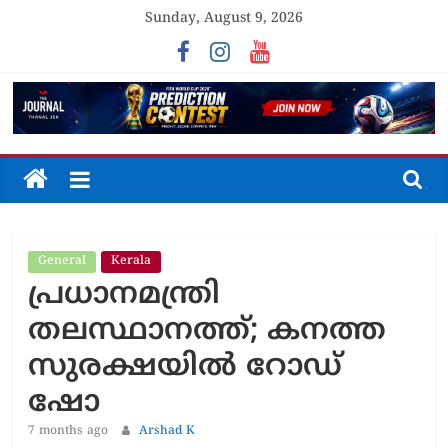
Skip
Sunday, August 9, 2026
to
content
The
Journal
General
Kerala
Unfolding
പ്രധാനമന്ത്രി
The
Truth
തലസ്ഥാനത്ത്; കനത്ത
സുരക്ഷയിൽ റോഡ്
ഷോ
7 months ago
Arshad K