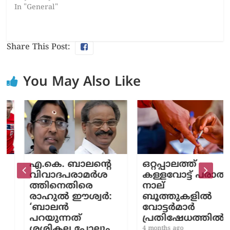
In "General"
Share This Post:
You May Also Like
എ.കെ. ബാലന്റെ
ഒറ്റപ്പാലത്ത്
വിവാദപരാമർശ
കള്ളവോട്ട് പരാതി;
ത്തിനെതിരെ
നാല്
രാഹുൽ ഈശ്വർ:
ബൂത്തുകളിൽ
‘ബാലൻ
വോട്ടർമാർ
പറയുന്നത്
പ്രതിഷേധത്തിൽ
ശശികല പോലും
4 months ago