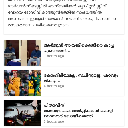
ചെന്നൈ: 2001-ലെ ചരിത്രപ്രസിദ്ധമായ ഈഡൻ
ഗാർഡൻസ് ടെസ്റ്റിൽ ഓസ്‌ട്രേലിയൻ ക്യാപ്റ്റൻ സ്റ്റീവ്
വോയെ ടോസിന് കാത്തുനിർത്തിയ സംഭവത്തിൽ
അന്നത്തെ ഇന്ത്യൻ നായകൻ സൗരവ് ഗാംഗുലിക്കെതിരെ
രസകരമായ പ്രതികരണവുമായി
അർജുൻ ആയങ്കിക്കെതിരെ കാപ്പ
ചുമത്താൻ…
3 hours ago
കോഹ്‌ലിയുമല്ല, സചിനുമല്ല; ഏറ്റവും
മികച്ച…
4 hours ago
പിതാവിന്
അന്ത്യോപചാരമർപ്പിക്കാൻ മെസ്സി
റൊസാരിയോയിലെത്തി
6 hours ago