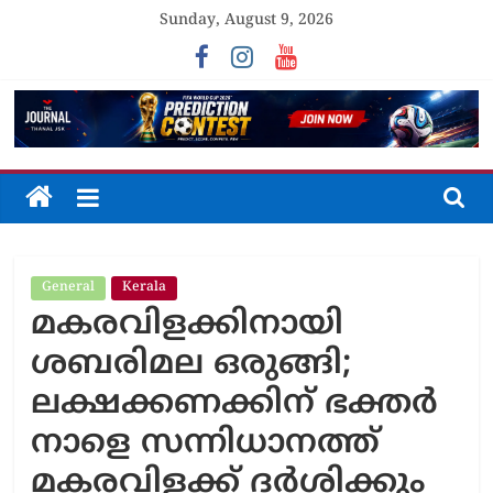
Skip
Sunday, August 9, 2026
to
content
The
Journal
General
Kerala
Unfolding
മകരവിളക്കിനായി
The
Truth
ശബരിമല ഒരുങ്ങി;
ലക്ഷക്കണക്കിന് ഭക്തർ
നാളെ സന്നിധാനത്ത്
മകരവിളക്ക് ദർശിക്കും