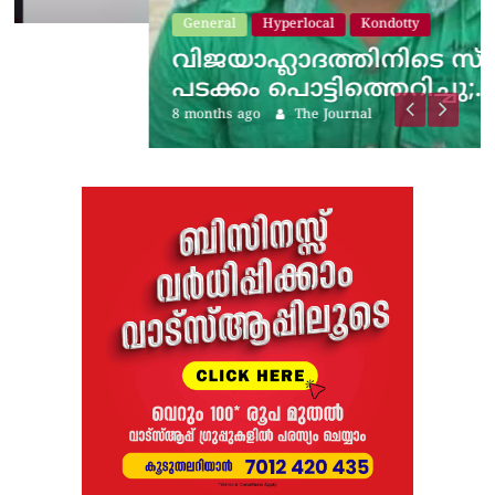
General
Hyperlocal
Kondotty
വിജയാഹ്ലാദത്തിനിടെ സ്കൂട്ടറിലെ
പടക്കം പൊട്ടിത്തെറിച്ചു;…
8 months ago
The Journal