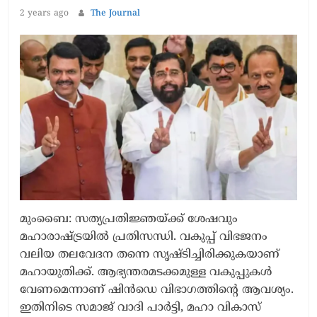
2 years ago
The Journal
മുംബൈ: സത്യപ്രതിജ്ഞയ്ക്ക് ശേഷവും
മഹാരാഷ്ട്രയിൽ പ്രതിസന്ധി. വകുപ്പ് വിഭജനം
വലിയ തലവേദന തന്നെ സൃഷ്ടിച്ചിരിക്കുകയാണ്
മഹായുതിക്ക്. ആഭ്യന്തരമടക്കമുള്ള വകുപ്പുകൾ
വേണമെന്നാണ് ഷിൻഡെ വിഭാഗത്തിന്റെ ആവശ്യം.
ഇതിനിടെ സമാജ് വാദി പാർട്ടി, മഹാ വികാസ്