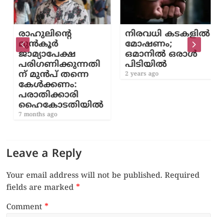
രാഹുലിന്‍റെ
നിരവധി കടകളിൽ
മുൻകൂർ
മോഷണം;
ജാമ്യാപേക്ഷ
ഒമാനിൽ ഒരാൾ
പരിഗണിക്കുന്നതി
പിടിയിൽ
ന് മുൻപ് തന്നെ
2 years ago
കേൾക്കണം:
പരാതിക്കാരി
ഹൈകോടതിയിൽ
7 months ago
Leave a Reply
Your email address will not be published.
Required
fields are marked
*
Comment
*