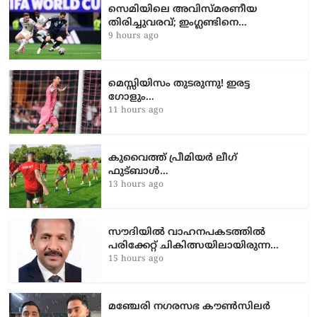
സെമിയിലെ അവിസ്മരണീയ
തിരിച്ചുവരവ്; ഇംഗ്ലണ്ടിനെ…
9 hours ago
മെസ്സിയിസം തുടരുന്നു! ഇരട്ട
ഗോളും…
11 hours ago
കുവൈത്ത് പ്രീമിയർ ലീഗ്
ഫുട്ബാൾ…
13 hours ago
സൗദിയിൽ വാഹനപകടത്തില്‍
പരിക്കേറ്റ് ചികിത്സയിലായിരുന്ന…
15 hours ago
മഞ്ചേരി നഗരസഭ കൗൺസിലർ