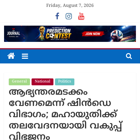
Skip
Friday, August 7, 2026
to
content
The
Journal
General
National
Politics
Unfolding
ആഭ്യന്തരമടക്കം
The
Truth
വേണമെന്ന് ഷിൻഡെ
വിഭാഗം; മഹായുതിക്ക്
തലവേദനയായി വകുപ്പ്
വിഭജനം