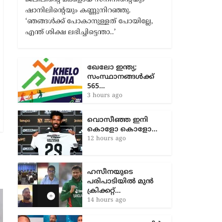
ഖേലോ ഇന്ത്യ;
സംസ്ഥാനങ്ങൾക്ക്
565…
3 hours ago
വൊസീഞ്ഞ ഇനി
കൊളോ കൊളോ…
12 hours ago
ഹസീനയുടെ
പരിപാടിയിൽ മുൻ
ക്രിക്കറ്റ്…
14 hours ago
മത്സരശേഷം എതിർ
ടീം
ആരാധകരുമായി…
18 hours ago