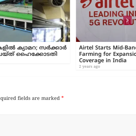
ർക്കാർ
Airtel Starts Mid-Band Spectrum Re-
ടതി
Farming for Expansion of 5G Network
Coverage in India
2 years ago
quired fields are marked
*