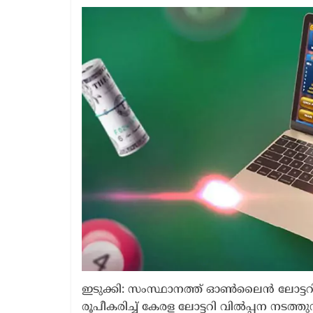
1 year ago
ഇടുക്കി: സംസ്ഥാനത്ത് ഓൺലൈൻ ലോട്ടറി വില
രൂപീകരിച്ച് കേരള ലോട്ടറി വിൽപ്പന നടത്