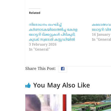
Related
നിരോധനം ലംഘിച്ച്
കലോത്സവ 
കർണാടകയിലെത്തിച്ച കേരള
ലോട്ടറി വി
ലോട്ടറി ടിക്കറ്റുകൾ പിടികൂടി;
16 January
കുടക് സ്വദേശി കസ്റ്റഡിയിൽ
In "Genera
3 February 2026
In "General"
Share This Post:
You May Also Like