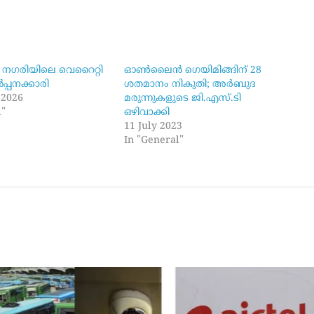
നഗരിയിലെ വെറൈറ്റി
ഓൺലൈൻ ഗെയിമിങ്ങിന്​ 28
ൽപ്പനക്കാരി
ശതമാനം നികുതി; അർബുദ
 2026
മരുന്നുകളുടെ ജി.എസ്.ടി
l"
ഒഴിവാക്കി
11 July 2023
In "General"