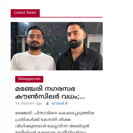
Malappuram
മഞ്ചേരി നഗരസഭ
കൗൺസിലർ വധം;…
54 minutes ago
Arshad K
മഞ്ചേരി: പിതാവിനെ കൊലപ്പെടുത്തിയ
പ്രതികൾക്ക് കോടതി ശിക്ഷ
വിധിക്കുമ്പോൾ കേട്ടുനിന്ന അബ്ദുൽ
ജലീലിന്റെ മക്കളായ സനീനിന്റെയും
ഷാനിലിന്റെയും കണ്ണുനിറഞ്ഞു.
‘ഞങ്ങൾക്ക് പോകാനുള്ളത് പോയില്ലേ,
എന്ത് ശിക്ഷ ലഭിച്ചിട്ടെന്താ..’