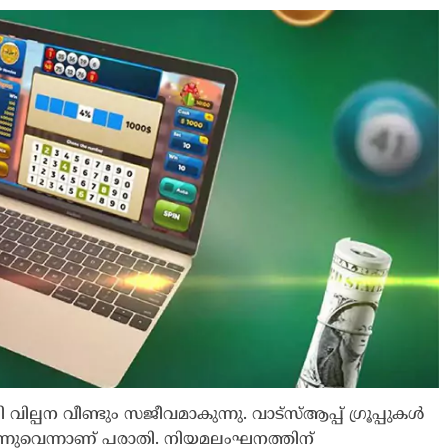
വിജയാഹ്ലാദത്തിനി
The Journal
സ്കൂട്ടറിലെ പടക്കം
പൊട്ടിത്തെറിച്ചു;…
8 months ago
The Journal
്പന വീണ്ടും സജീവമാകുന്നു. വാട്‌സ്ആപ്പ് ഗ്രൂപ്പുകൾ
തുന്നുവെന്നാണ് പരാതി. നിയമലംഘനത്തിന്