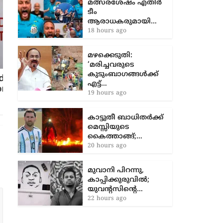
മഴക്കെടുതി:
‘മരിച്ചവരുടെ
കുടുംബാഗങ്ങൾക്ക്
എട്ട്…
19 hours ago
കാട്ടുതീ ബാധിതർക്ക്
കുട്ടനാട്ടില്‍ കര്‍ഷക ആത്മഹത്യ; തന്റെ
മെസ്സിയുടെ
മരണത്തിന് ഉത്തരവാദി സര്‍ക്കാരെന്ന്
കൈത്താങ്ങ്;…
എഴുതി വച്ച ശേഷം കര്‍ഷകന്‍
20 hours ago
വിഷംകഴിച്ചുമരിച്ചു
3 years ago
മുവാനി പിറന്നു,
കാപ്പിക്കുരുവിൽ;
യുവന്റസിന്റെ…
22 hours ago
AURA SPECIAL STORY
CHENNAMANGALOOR