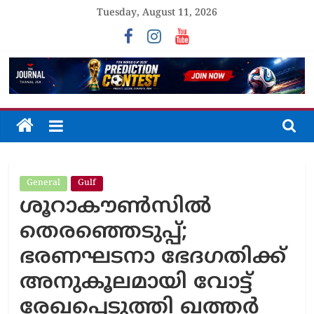
Skip
Tuesday, August 11, 2026
to
content
The
Journal
General
Gulf
Unfolding
ശൂറാകൗൺസിൽ
The
Truth
തെരഞ്ഞെടുപ്പ്;
ഭരണഘടനാ ഭേദഗതിക്ക്
അനുകൂലമായി വോട്ട്
രേഖപ്പെടുത്തി ഖത്തർ