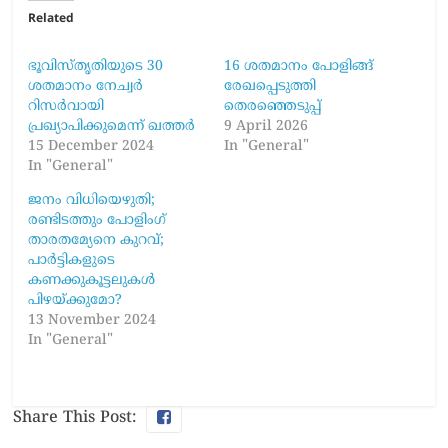
Related
ഭൂവിസ്തൃതിയുടെ 30
16 ശതമാനം പോളിങ്ങ്
ശതമാനം നേച്വർ
രേഖപ്പെടുത്തി
റിസർവായി
തെരഞ്ഞെടുപ്പ്
പ്രഖ്യാപിക്കുമെന്ന് ഖത്തർ
9 April 2026
15 December 2024
In "General"
In "General"
ജനം വിധിയെഴുതി;
രണ്ടിടത്തും പോളിംഗ്
താരതമ്യേനെ കുറവ്;
പാര്‍ട്ടികളുടെ
കണക്കുകൂട്ടലുകള്‍
പിഴയ്ക്കുമോ?
13 November 2024
In "General"
Share This Post: