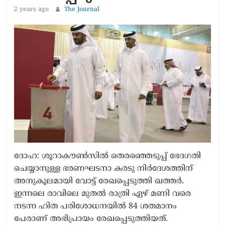
2 years ago
The Journal
ദോഹ: ശൂറാകൗൺസിൽ തെരഞ്ഞെടുപ്പ് ഭേദഗതി
ചെയ്യാനുള്ള ഭരണഘടനാ കരടു നിർദേശത്തിന്
അനുകൂലമായി വോട്ട് രേഖപ്പെടുത്തി ഖത്തർ.
ഇന്നലെ രാവിലെ മുതൽ രാത്രി ഏഴ് മണി വരെ
നടന്ന ഹിത പരിശോധനയിൽ 84 ശതമാനം
പേരാണ് അഭിപ്രായം രേഖപ്പെടുത്തിയത്.