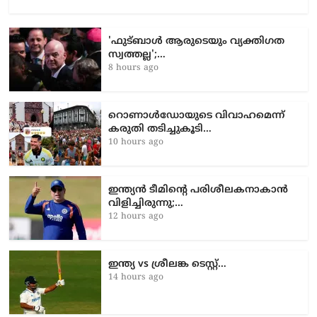
'ഫുട്ബാൾ ആരുടെയും വ്യക്തിഗത
സ്വത്തല്ല';…
8 hours ago
റൊണാൾഡോയുടെ വിവാഹമെന്ന്
കരുതി തടിച്ചുകൂടി…
10 hours ago
ഇന്ത്യൻ ടീമിന്റെ പരിശീലകനാകാൻ
വിളിച്ചിരുന്നു;…
12 hours ago
ഇന്ത്യ vs ശ്രീലങ്ക ടെസ്റ്റ്…
14 hours ago