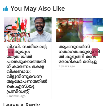
You May Also Like
വി.ഡി. സതീശന്‍റെ
ആംബുലന്‍സ്
‘പുതുയുഗ
ഗതാഗതക്കുരുക്കി
യാത്ര’യിൽ
ല്‍ കുടുങ്ങി രണ്ട്
പങ്കെടുക്കാത്തതി
രോഗികള്‍ മരിച്ചു
ന് കാരണം ഭക്ഷ്യ
2 years ago
വിഷബാധ;
വിട്ടുനിന്നുവെന്ന
ആരോപണത്തിൽ
കെ.എസ്.യു
പ്രസിഡന്‍റ്
6 months ago
Leave a Reply