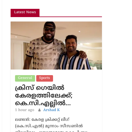
Latest News
General
Sports
ക്രിസ് ഗെയിൽ
കേരളത്തിലേക്ക്;
കെ.സി.എല്ലിൽ…
1 hour ago
Arshad K
ലണ്ടൻ: കേരള ക്രിക്കറ്റ് ലീഗ്
(കെ.സി.എൽ) മൂന്നാം സീസണിൽ