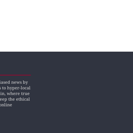
biased news by
s to hyper-local
pin, where true
keep the ethical
online