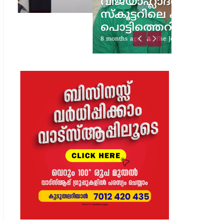
വിജയാഹ്ലാദത്തിനിടെ
സ്കൂട്ടറിലെ പടക്കം
പൊട്ടിത്തെറിച്ചു;…
8 months ago
The Journal