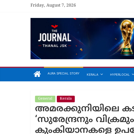
Skip
Friday, August 7, 2026
to
content
The
Journal
Unfolding
The
Truth
AURA SPECIAL STORY
KERALA
HYPERLOCAL
General
Kerala
General
Areek
അമരക്കുനിയിലെ ക
attiri
അരീക്കോട
‘സുരേന്ദ്രനും വിക്രമും’
മത്സരത്ത
കുംകിയാനകളെ ഉപയോ​
കരിമരുന്ന