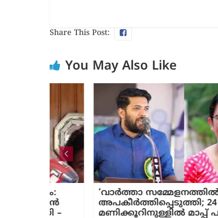
Share This Post:
You May Also Like
ദം:
‘വാർത്താ സമ്മേളനത്തിൽ
്ഷൻ
അപകീർത്തിപ്പെടുത്തി; 24
ായി –
മണിക്കൂറിനുള്ളിൽ മാപ്പ് പറയണം’;