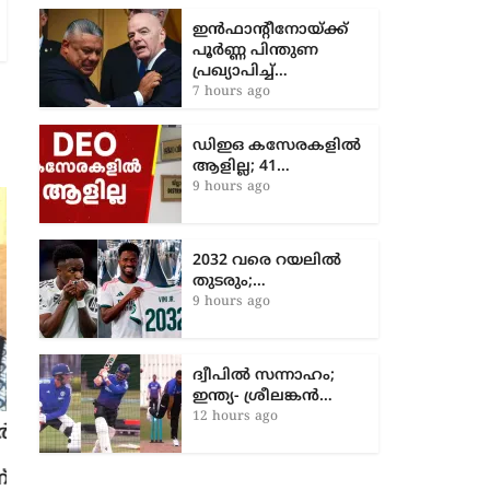
ഇൻഫാന്റീനോയ്ക്ക്
പൂർണ്ണ പിന്തുണ
പ്രഖ്യാപിച്ച്…
7 hours ago
ഡിഇഒ കസേരകളില്‍
ആളില്ല; 41…
9 hours ago
2032 വരെ റയലിൽ
തുടരും;…
9 hours ago
ദ്വീപിൽ സന്നാഹം;
ഇന്ത്യ- ശ്രീലങ്കൻ…
12 hours ago
പ്രശാന്ത് ശ്രീലേഖ ഓഫിസ് വിവാദം:
പി.ആർ ഏജൻസികളുടെ ഇലക്ഷൻ
സ്റ്റണ്ട്, ഓഫിസ് ഒഴിഞ്ഞത് നന്നായി –