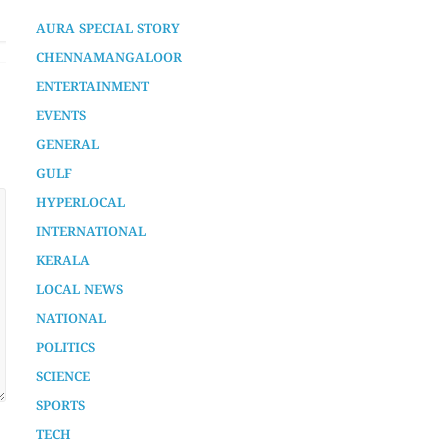
കെ. മുരളീധരൻ
AURA SPECIAL STORY
7 months ago
CHENNAMANGALOOR
ENTERTAINMENT
EVENTS
GENERAL
GULF
HYPERLOCAL
INTERNATIONAL
KERALA
LOCAL NEWS
NATIONAL
POLITICS
SCIENCE
SPORTS
TECH