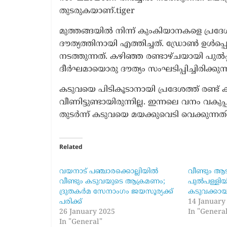
തുടരുകയാണ്.tiger
മുത്തങ്ങയിൽ നിന്ന് കുംകിയാനകളെ പ്രദേശ
ദൗത്യത്തിനായി എത്തിച്ചത്. ഡ്രോൺ ഉൾപ്
നടത്തുന്നത്. കഴിഞ്ഞ രണ്ടാഴ്ചയായി പുൽപ
ദീർഘമായൊരു ദൗത്യം സംഘടിപ്പിച്ചിരിക്കുന്
കടുവയെ പിടികൂടാനായി പ്രദേശത്ത് രണ്ട് 
വീണിട്ടുണ്ടായിരുന്നില്ല. ഇന്നലെ വനം വകുപ
തുടർന്ന് കടുവയെ മയക്കുവെടി വെക്കുന്നതിനു
Related
വയനാട് പഞ്ചാരക്കൊല്ലിയിൽ
വീണ്ടും ആട
വീണ്ടും കടുവയുടെ ആക്രമണം;
പുൽപള്ളിയ
ദ്രുതകർമ സേനാംഗം ജയസൂര്യക്ക്
കടുവക്കായി
പരിക്ക്
14 January
26 January 2025
In "Genera
In "General"