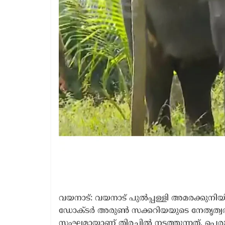
വയനാട്: വയനാട് പുൽപ്പള്ളി അമരക്കുനിയ
ഡോക്ടർ അരുൺ സക്കറിയയുടെ നേതൃത്വത്തില
സംഘമായാണ് തിരച്ചിൽ നടത്തുന്നത്. പെരു