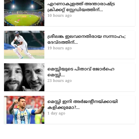
എറണാകുളത്ത് അന്താരാഷ്ട്ര
ക്രിക്കറ്റ് സ്റ്റേഡിയത്തിന്…
10 hours ago
ശ്രീലങ്ക ഇലവനെതിരായ സന്നാഹം;
ദേവ്ദത്തിന്…
19 hours ago
മെസ്സിയുടെ പിതാവ് ജോർഹെ
മെസ്സി…
23 hours ago
മെസ്സി ഇനി അർജന്റീനയ്ക്കായി
കളിക്കുമോ?…
1 day ago