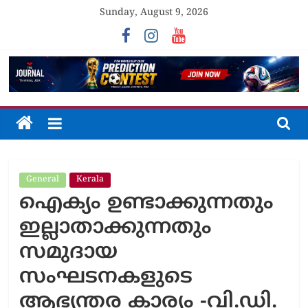
Skip
Sunday, August 9, 2026
to
content
The
Journal
General
Kerala
Unfolding
ഐക്യം ഉണ്ടാക്കുന്നതും
The
Truth
ഇല്ലാതാക്കുന്നതും
സമുദായ
സംഘടനകളുടെ
ആഭ്യന്തര കാര്യം -വി.ഡി.