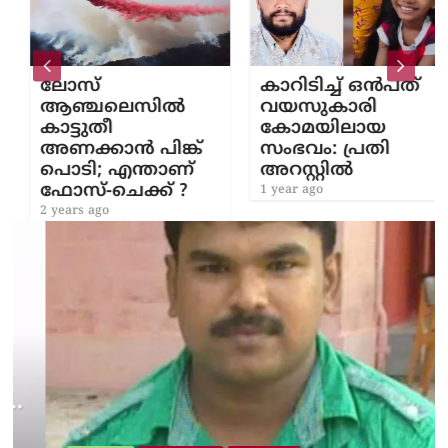
ലോസ്
കാറിടിച്ച് ഒൻപത്
ആഞ്ചലെസില്‍
വയസുകാരി
കാട്ടുതീ
കോമയിലായ
അണക്കാൻ പിങ്ക്
സംഭവം: പ്രതി
പൊടി; എന്താണ്
അറസ്റ്റിൽ
ഫോസ്-ചെക്ക് ?
1 year ago
2 years ago