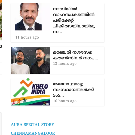
കുവൈത്ത് പ്രീമിയർ
ലീഗ് ഫുട്ബാൾ…
9 hours ago
സൗദിയിൽ
വാഹനപകടത്തില്‍
പരിക്കേറ്റ്
കൊട്ടാരക്കര താലൂക്ക് ആശുപത്രിയിൽ
ചികിത്സയിലായിരു
യുവാവിന്‍റെ പരാക്രമം; ഡോക്ടറും
ന്ന…
പൊലീസുദ്യോഗസ്ഥരുമുൾപ്പെടെ അഞ്ച്
11 hours ago
പേർക്ക് കുത്തേറ്റു
3 years ago
മഞ്ചേരി നഗരസഭ
കൗൺസിലർ വധം;…
13 hours ago
ഖേലോ ഇന്ത്യ;
സംസ്ഥാനങ്ങൾക്ക്
565…
16 hours ago