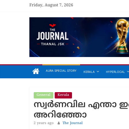
Skip
Friday, August 7, 2026
to
content
The
Journal
Unfolding
The
Truth
AURA SPECIAL STORY
KERALA
HYPERLOCAL
General
Kerala
General
Aree
സ്വര്‍ണവില എന്താ ഇ
attiri
അരീക്കോ
അറിഞ്ഞോ
മത്സരത്ത
2 years ago
The Journal
കരിമരുന്