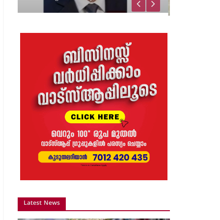
വിജയാഹ്ലാദത്തിനിടെ
സ്കൂട്ടറിലെ പടക്കം
പൊട്ടിത്തെറിച്ചു;…
8 months ago
The Journal