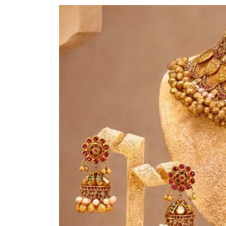
1 year ago
Th