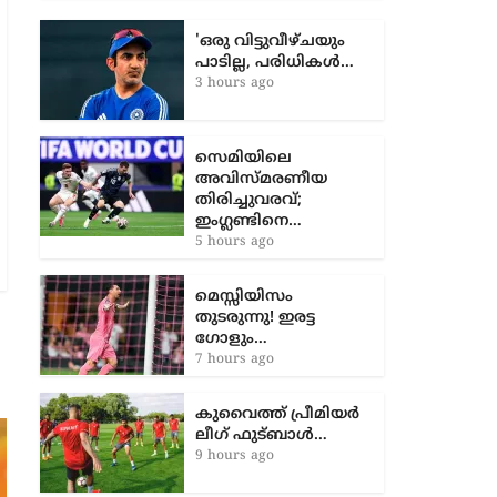
ആലപ്പുഴ, വയനാട്, കോട്ടയം,
കാസര്‍ഗോഡ്
'ഒരു വിട്ടുവീഴ്ചയും
പാടില്ല, പരിധികൾ…
3 hours ago
സെമിയിലെ
അവിസ്മരണീയ
തിരിച്ചുവരവ്;
ഇംഗ്ലണ്ടിനെ…
5 hours ago
മെസ്സിയിസം
തുടരുന്നു! ഇരട്ട
ഗോളും…
7 hours ago