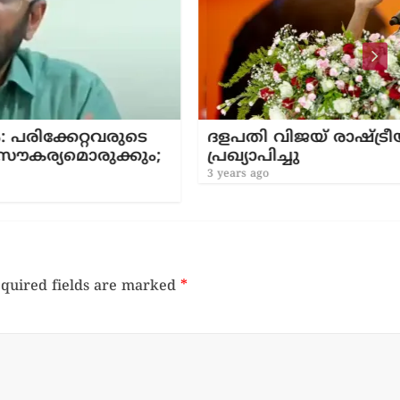
ുടെ
ദളപതി വിജയ്‌ രാഷ്ട്രീയ പാർട്ടി
കും;
പ്രഖ്യാപിച്ചു
3 years ago
quired fields are marked
*