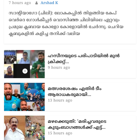
7 hours ago
Arshad K
സാന്റിയാഗോ (ചിലി): ലോകകപ്പിൽ തിളങ്ങിയ കേപ്
വെർദെ ഗോൾകീപ്പർ വൊസിഞ്ഞ ചിലിയിലെ ഏറ്റവും
പ്രമുഖ ക്ലബായ കോളോ കോളോയിൽ ചേർന്നു. ചെറിയ
ക്ലബുകളിൽ കളിച്ച തനിക്ക് വലിയ
ഹസീനയുടെ പരിപാടിയിൽ മുൻ
ക്രിക്കറ്റ്…
9 hours ago
മത്സരശേഷം എതിർ ടീം
ആരാധകരുമായി…
13 hours ago
മഴക്കെടുതി: ‘മരിച്ചവരുടെ
കുടുംബാഗങ്ങൾക്ക് എട്ട്…
15 hours ago