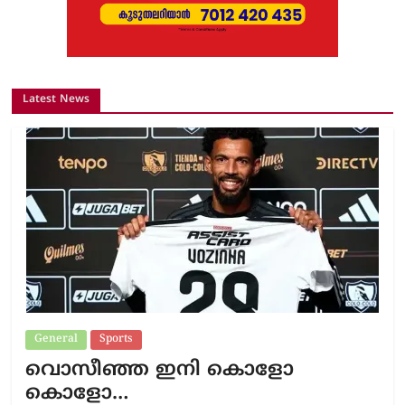
Latest News
General
Sports
വൊസീഞ്ഞ ഇനി കൊളോ
കൊളോ…