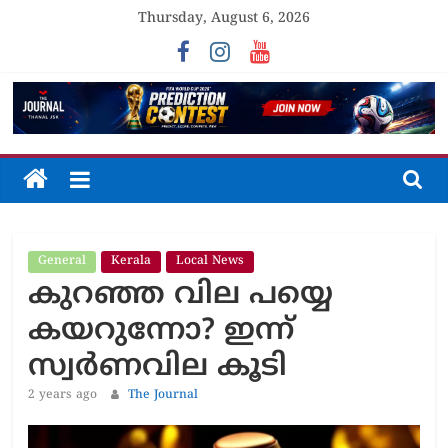
Skip
Thursday, August 6, 2026
to
content
The
Journal
General
Kerala
Local News
Unfolding
കുറഞ്ഞ വില പയ്യെ
The
Truth
കയറുന്നോ? ഇന്ന്
സ്വര്‍ണവില കൂടി
2 years ago
The Journal