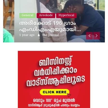
General
Areekode
Hyperlocal
അരീക്കോട് 196 ​ഗ്രാം
എംഡിഎംഎയുമായി…
1 year ago
The Journal