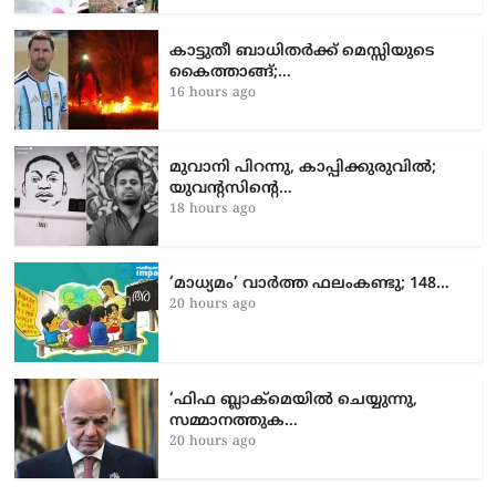
കാട്ടുതീ ബാധിതർക്ക് മെസ്സിയുടെ
കൈത്താങ്ങ്;…
16 hours ago
മുവാനി പിറന്നു, കാപ്പിക്കുരുവിൽ;
യുവന്റസിന്റെ…
18 hours ago
‘മാ​ധ്യ​മം’ വാ​ർ​ത്ത ഫ​ലം​ക​ണ്ടു; 148…
20 hours ago
‘ഫിഫ ബ്ലാക്മെയിൽ ചെയ്യുന്നു,
സമ്മാനത്തുക…
20 hours ago