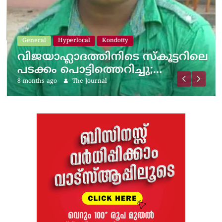
General
Hyperlocal
Kondotty
വിജയാഹ്ലാദത്തിനിടെ സ്കൂട്ടറിലെ
പടക്കം പൊട്ടിത്തെറിച്ചു;…
8 months ago
The Journal