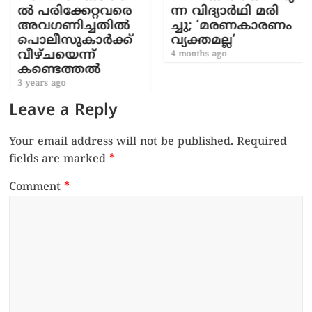
ൽ പരിക്കേറ്റവരെ
ന്ന വി​ദ്യാ​ർ​ഥി മ​രി​
അവഗണിച്ചതിൽ
ച്ചു; ‘മ​ര​ണ​കാ​ര​ണം
പൊലീസുകാർക്ക്
വ്യ​ക്ത​മ​ല്ല’
വീഴ്ചയെന്ന്
4 months ago
കണ്ടെത്തൽ
3 years ago
Leave a Reply
Your email address will not be published.
Required
fields are marked
*
Comment
*