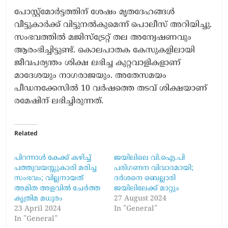
പോസ്റ്റ്മോർട്ടത്തിന് ശേഷം മൃതദേഹങ്ങൾ
വീട്ടുകാർക്ക് വിട്ടുനൽകുമെന്ന് പൊലീസ് അറിയിച്ചു.
സംഭവത്തിൽ മജിസ്ട്രേറ്റ് തല അന്വേഷണവും
ആരംഭിച്ചിട്ടുണ്ട്. കൊലപാതക കേസുകളിലായി
ജീവപര്യന്തം ശിക്ഷ ലഭിച്ച കുറ്റവാളികളാണ്
മാദേശയും നാഗരാജയും. അതേസമയം
പീഡനക്കേസിൽ 10 വർഷത്തെ തടവ് ശിക്ഷയാണ്
രമേഷിന് ലഭിച്ചിരുന്നത്.
Related
പിറന്നാൾ കേക്ക് കഴിച്ച്
ജയിലിലെ വി.ഐ.പി
പത്തുവയസ്സുകാരി മരിച്ച
പരിഗണന വിവാദമായി;
സംഭവം; വില്ലനായത്
ദർശനെ ബെല്ലാരി
അമിത അളവില്‍ ചേര്‍ത്ത
ജയിലിലേക്ക് മാറ്റും
കൃത്രിമ മധുരം
27 August 2024
23 April 2024
In "General"
In "General"