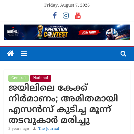
Skip
Friday, August 7, 2026
to
content
The
Journal
General
National
Unfolding
ജയിലിലെ കേക്ക്
The
Truth
നിർമാണം; അമിതമായി
എസൻസ് കുടിച്ച മൂന്ന്
തടവുകാർ മരിച്ചു
2 years ago
The Journal