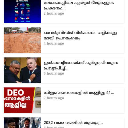
ലോകകപ്പിലെ ഏഷ്യന്‍ ടീമുകളുടെ
പ്രകടനം:…
2 hours ago
ഓവർബ്രിഡ്ജ് നിർമാണം: ച​ളി​ക്കു​ള​
മാ​യി ചെ​റ​മം​ഗ​ലം
4 hours ago
ഇൻഫാന്റീനോയ്ക്ക് പൂർണ്ണ പിന്തുണ
പ്രഖ്യാപിച്ച്…
6 hours ago
ഡിഇഒ കസേരകളില്‍ ആളില്ല; 41…
7 hours ago
2032 വരെ റയലിൽ തുടരും;…