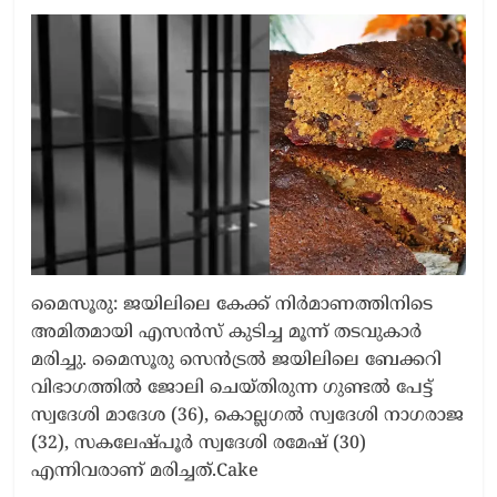
മൈസൂരു: ജയിലിലെ കേക്ക് നിർമാണത്തിനിടെ
അമിതമായി എസൻസ് കുടിച്ച മൂന്ന് തടവുകാർ
മരിച്ചു. മൈസൂരു സെൻട്രൽ ജയിലിലെ ബേക്കറി
വിഭാഗത്തിൽ ജോലി ചെയ്തിരുന്ന ഗുണ്ടൽ പേട്ട്
സ്വദേശി മാദേശ (36), കൊല്ലഗൽ സ്വദേശി നാഗരാജ
(32), സകലേഷ്പൂർ സ്വദേശി രമേഷ് (30)
എന്നിവരാണ് മരിച്ചത്.Cake