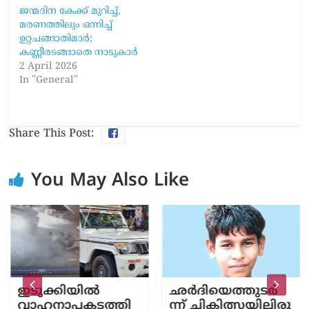
ജന്മദിന കേക്ക് മുറിച്ച്,
മരണത്തിലും ഒന്നിച്ച്
ഉറ്റചങ്ങാതിമാർ;
കണ്ണീരടങ്ങാതെ നാടുകാർ
2 April 2026
In "General"
Share This Post:
You May Also Like
ഇടുക്കിയിൽ
ഛർ​ദി​യെ​ത്തു​ട​ർ​
വാഹനാപകടത്തി
ന്ന് ചി​കി​ത്സ​യി​ലി​രു​