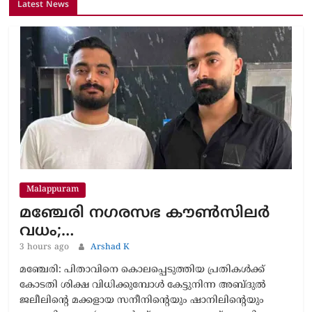
Malappuram
മഞ്ചേരി നഗരസഭ കൗൺസിലർ
വധം;…
3 hours ago
Arshad K
മഞ്ചേരി: പിതാവിനെ കൊലപ്പെടുത്തിയ പ്രതികൾക്ക്
കോടതി ശിക്ഷ വിധിക്കുമ്പോൾ കേട്ടുനിന്ന അബ്ദുൽ
ജലീലിന്റെ മക്കളായ സനീനിന്റെയും ഷാനിലിന്റെയും
കണ്ണുനിറഞ്ഞു. ‘ഞങ്ങൾക്ക് പോകാനുള്ളത് പോയില്ലേ,
എന്ത് ശിക്ഷ ലഭിച്ചിട്ടെന്താ..’