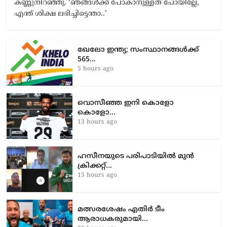
ഖേലോ ഇന്ത്യ; സംസ്ഥാനങ്ങൾക്ക്
565…
5 hours ago
വൊസീഞ്ഞ ഇനി കൊളോ
കൊളോ…
13 hours ago
ഹസീനയുടെ പരിപാടിയിൽ മുൻ
ക്രിക്കറ്റ്…
15 hours ago
മത്സരശേഷം എതിർ ടീം
ആരാധകരുമായി…
20 hours ago