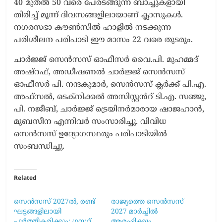
40 മുതൽ 50 വരെ പേരടങ്ങുന്ന ബാച്ചുകളായി
തിരിച്ച് മൂന്ന് ദിവസങ്ങളിലായാണ് ക്ലാസുകൾ.
നഗരസഭാ കൗൺസിൽ ഹാളിൽ നടക്കുന്ന
പരിശീലന പരിപാടി ഈ മാസം 22 വരെ തുടരും.
ചാർജ്ജ് സെൻസസ് ഓഫീസർ വൈ.പി. മുഹമ്മദ്
അഷ്റഫ്, അഡീഷണൽ ചാർജ്ജ് സെൻസസ്
ഓഫീസർ പി. നന്ദകുമാർ, സെൻസസ് ക്ലർക്ക് പി.എ.
അഫ്സൽ, ടെക്നിക്കൽ അസിസ്റ്റൻറ് ടി.എ. സഞ്ജു,
പി. നജീബ്, ചാർജ്ജ് ട്രെയിനർമാരായ ഷാജഹാൻ,
മുബസീന എന്നിവർ സംസാരിച്ചു. വിവിധ
സെൻസസ് ഉദ്യോഗസ്ഥരും പരിപാടിയിൽ
സംബന്ധിച്ചു.
Related
സെൻസസ് 2027ൽ, രണ്ട്
രാജ്യത്തെ സെൻസസ്
ഘട്ടങ്ങളിലായി
2027 മാർച്ചിൽ
പൂർത്തീകരിക്കും; ഗസറ്റ്
ആരംഭിക്കും