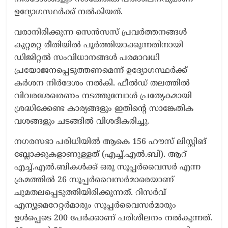
ഉദ്യോഗസ്ഥർക്ക് നൽകിയത്.
വരാനിരിക്കുന്ന സെൻസസ് പ്രവർത്തനങ്ങൾ
കുറ്റമറ്റ രീതിയിൽ പൂർത്തിയാക്കുന്നതിനായി
ഡിജിറ്റൽ സംവിധാനങ്ങൾ പരമാവധി
പ്രയോജനപ്പെടുത്തണമെന്ന് ഉദ്യോഗസ്ഥർക്ക്
കർശന നിർദേശം നൽകി. ഫീൽഡ് തലത്തിൽ
വിവരശേഖരണം നടത്തുമ്പോൾ പ്രത്യേകമായി
ശ്രദ്ധിക്കേണ്ട കാര്യങ്ങളും ഇതിന്റെ സാങ്കേതിക
വശങ്ങളും ചടങ്ങിൽ വിശദീകരിച്ചു.
നഗരസഭാ പരിധിയിൽ ആകെ 156 ഹൗസ് ലിസ്റ്റിങ്
ബ്ലോക്കുകളാണുള്ളത് (എച്ച്.എൽ.ബി). ആറ്
എച്ച്.എൽ.ബികൾക്ക് ഒരു സൂപ്പർവൈസർ എന്ന
ക്രമത്തിൽ 26 സൂപ്പർവൈസർമാരെയാണ്
ചുമതലപ്പെടുത്തിയിരിക്കുന്നത്. റിസർവ്
എന്യൂമെറേറ്റർമാരും സൂപ്പർവൈസർമാരും
ഉൾപ്പെടെ 200 പേർക്കാണ് പരിശീലനം നൽകുന്നത്.