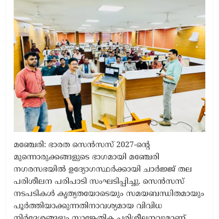
മഞ്ചേരി: ഭാരത സെൻസസ് 2027-ന്‍റെ
മുന്നൊരുക്കങ്ങളുടെ ഭാഗമായി മഞ്ചേരി
നഗരസഭയിൽ ഉദ്യോഗസ്ഥർക്കായി ചാർജ്ജ് തല
പരിശീലന പരിപാടി സംഘടിപ്പിച്ചു. സെൻസസ്
നടപടികൾ കൃത്യതയോടെയും സമയബന്ധിതമായും
പൂർത്തിയാക്കുന്നതിനാവശ്യമായ വിവിധ
നിർദേശങ്ങളും സാങ്കേതിക പരിശീലനവുമാണ്