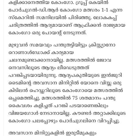
കളിക്കാനെത്തിയ കോംഗോ. ഗ്രൂപ്പ് കെയിൽ
പോർചുഗൽ-ഡി.ആർ കോംഗോ മത്സരം 1-1 എന്ന
സ്കോറിൽ സമനിലയിൽ പിരിഞ്ഞു. ലോകകപ്പ്
ചരിത്രത്തിൽ ആദ്യമായാണ് ആഫ്രിക്കൻ രാജ്യമായ
കോംഗോ ഒരു പോയന്‍റ് നേടുന്നത്.
മുഴുവൻ സമയവും പന്തുതട്ടിയിട്ടും ക്രിസ്റ്റ്യാനോ
റൊണാൾഡോക്ക് കാര്യമായ
ചലനമുണ്ടാക്കാനായില്ല. മത്സരത്തിൽ ജോവ
നെവസിലൂടെ ആദ്യം ലീഡെടുത്തത്
പറങ്കിപ്പടയായിരുന്നു. ആദ്യപകുതിയുടെ ഇൻജുറി
ടൈമിന്‍റെ അവസാന മിനിറ്റിൽ യോനെ വിസ്സ ഒരു
കിടിലൻ ഹെഡ്ഡറിലൂടെ കോംഗോയെ മത്സരത്തിൽ
ഒപ്പമെത്തിച്ചു. മത്സരത്തിൽ 75 ശതമാനം പന്തു
കൈവശം കളിച്ചത് പറങ്കി പടയാണെങ്കിലും
വിജയഗോൾ നേടാനായില്ല. കൗണ്ടർ അറ്റാക്കിലൂടെ
കോംഗോ പലപ്പോഴും പോർചുഗലിനെ വിറപ്പിച്ചു.
അവസാന മിനിറ്റുകളിൽ ഇരുടീമുകളും