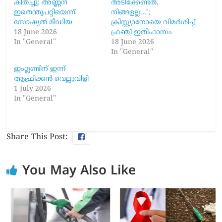
കിതച്ചു; അണ്ണന്
അടിക്കേണ്ടത്,
ഇതെന്തുപറ്റിയെന്ന്
നിങ്ങളല്ല…’;
സോഷ്യൽ മീഡിയ
ക്രിസ്റ്റ്യാനോയെ വിമർശിച്ച്
18 June 2026
ഫ്രഞ്ച് ഇതിഹാസം
In "General"
18 June 2026
In "General"
ഇംഗ്ലണ്ടിന് ഇന്ന്
ആഫ്രിക്കൻ വെല്ലുവിളി
1 July 2026
In "General"
Share This Post:
You May Also Like