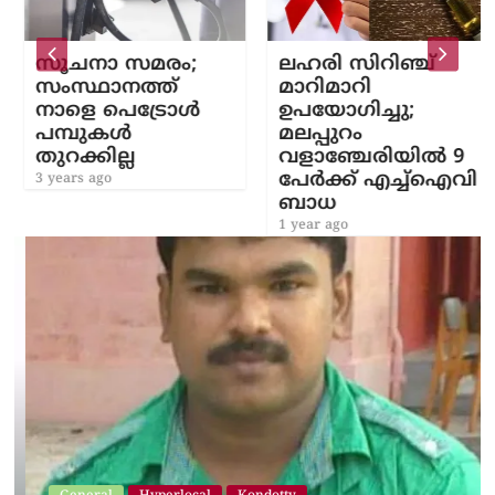
സൂചനാ സമരം;
ലഹരി സിറിഞ്ച്
സംസ്ഥാനത്ത്
മാറിമാറി
നാളെ പെട്രോൾ
ഉപയോഗിച്ചു;
പമ്പുകൾ
മലപ്പുറം
തുറക്കില്ല
വളാഞ്ചേരിയിൽ 9
പേർക്ക് എച്ച്ഐവി
3 years ago
ബാധ
1 year ago