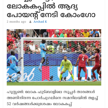
ലോകകപ്പിൽ ആദ്യ
പോയന്‍റ് നേടി കോംഗോ
2 months ago
Arshad K
ഹൂസ്റ്റൺ: ലോക ഫുട്ബാളിലെ സൂപ്പർ താരങ്ങൾ
അണിനിരന്ന പോർചുഗലിനെ സമനിലയിൽ തളച്ച്
52 വർഷങ്ങൾക്കുശേഷം ലോകകപ്പ്