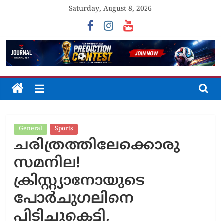
Skip
Saturday, August 8, 2026
to
content
The
Journal
General
Sports
Unfolding
ചരിത്രത്തിലേക്കൊരു
The
Truth
സമനില!
ക്രിസ്റ്റ്യാനോയുടെ
പോർചുഗലിനെ
പിടിച്ചുകെട്ടി,