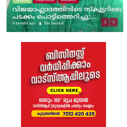
General
Hyperlocal
Kondotty
വിജയാഹ്ലാദത്തിനിടെ സ്കൂട്ടറിലെ
പടക്കം പൊട്ടിത്തെറിച്ചു;…
8 months ago
The Journal