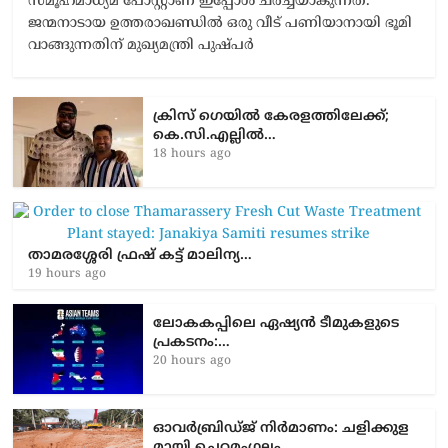
സമൂഹമാധ്യമ പോസ്റ്റാണ് ഇപ്പോൾ ചർച്ചയാകുന്നത്.
ജന്മനാടായ ഉത്തരാഖണ്ഡിൽ ഒരു വീട് പണിയാനായി ഭൂമി
വാങ്ങുന്നതിന് മുഖ്യമന്ത്രി പുഷ്പർ
ക്രിസ് ഗെയിൽ കേരളത്തിലേക്ക്;
കെ.സി.എല്ലിൽ…
18 hours ago
താമരശ്ശേരി ഫ്രഷ് കട്ട് മാലിന്യ…
19 hours ago
ലോകകപ്പിലെ ഏഷ്യന്‍ ടീമുകളുടെ
പ്രകടനം:…
20 hours ago
ഓവർബ്രിഡ്ജ് നിർമാണം: ച​ളി​ക്കു​ള​
മാ​യി ചെ​റ​മം​ഗ​ലം