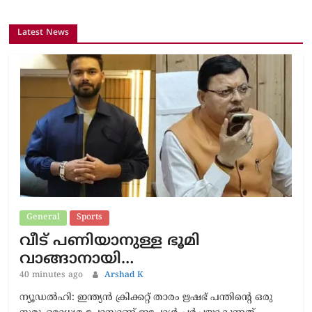
Latest News
General
Sports
വീട് പണിയാനുള്ള ഭൂമി
വാങ്ങാനായി…
40 minutes ago
Arshad K
ന്യൂഡൽഹി: ഇന്ത്യൻ ക്രിക്കറ്റ് താരം ഋഷഭ് പന്തിന്‍റെ ഒരു