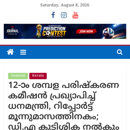
Skip
Saturday, August 8, 2026
to
content
The
Journal
General
Kerala
Unfolding
12-ാം ശമ്പള പരിഷ്കരണ
The
Truth
കമീഷൻ പ്രഖ്യാപിച്ച്
ധനമന്ത്രി, റിപ്പോർട്ട്
മൂന്നുമാസത്തിനകം;
ഡി.എ കുടിശ്ശിക നൽകും