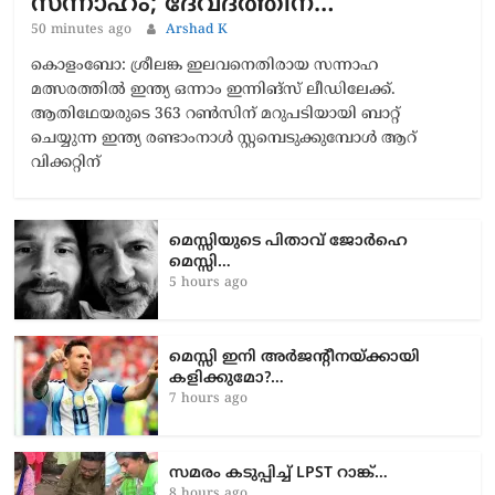
സന്നാഹം; ദേവ്ദത്തിന്…
50 minutes ago
Arshad K
കൊളംബോ: ശ്രീലങ്ക ഇലവനെതിരായ സന്നാഹ
മത്സരത്തിൽ ഇന്ത്യ ഒന്നാം ഇന്നിങ്സ് ലീഡിലേക്ക്.
ആതിഥേയരുടെ 363 റൺസിന് മറുപടിയായി ബാറ്റ്
ചെയ്യുന്ന ഇന്ത്യ രണ്ടാംനാൾ സ്റ്റമ്പെടുക്കുമ്പോൾ ആറ്
വിക്കറ്റിന്
മെസ്സിയുടെ പിതാവ് ജോർഹെ
മെസ്സി…
5 hours ago
മെസ്സി ഇനി അർജന്റീനയ്ക്കായി
കളിക്കുമോ?…
7 hours ago
സമരം കടുപ്പിച്ച് LPST റാങ്ക്…
8 hours ago