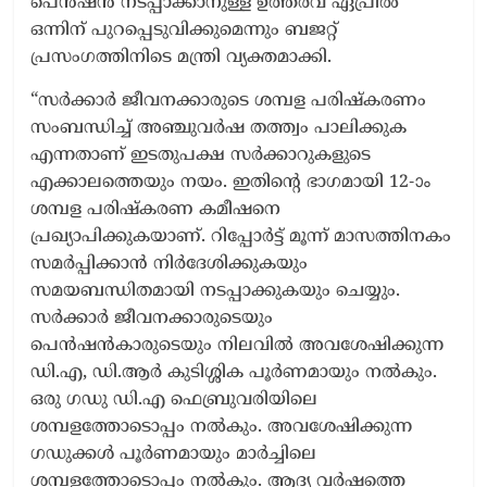
പെൻഷൻ നടപ്പാക്കാനുള്ള ഉത്തരവ് ഏപ്രിൽ
ഒന്നിന് പുറപ്പെടുവിക്കുമെന്നും ബജറ്റ്
പ്രസംഗത്തിനിടെ മന്ത്രി വ്യക്തമാക്കി.
“സർക്കാർ ജീവനക്കാരുടെ ശമ്പള പരിഷ്കരണം
സംബന്ധിച്ച് അഞ്ചുവർഷ തത്ത്വം പാലിക്കുക
എന്നതാണ് ഇടതുപക്ഷ സർക്കാറുകളുടെ
എക്കാലത്തെയും നയം. ഇതിന്‍റെ ഭാഗമായി 12-ാം
ശമ്പള പരിഷ്കരണ കമീഷനെ
പ്രഖ്യാപിക്കുകയാണ്. റിപ്പോർട്ട് മൂന്ന് മാസത്തിനകം
സമർപ്പിക്കാൻ നിർദേശിക്കുകയും
സമയബന്ധിതമായി നടപ്പാക്കുകയും ചെയ്യും.
സർക്കാർ ജീവനക്കാരുടെയും
പെൻഷൻകാരുടെയും നിലവിൽ അവശേഷിക്കുന്ന
ഡി.എ, ഡി.ആർ കുടിശ്ശിക പൂർണമായും നൽകും.
ഒരു ഗഡു ഡി.എ ഫെബ്രുവരിയിലെ
ശമ്പളത്തോടൊപ്പം നൽകും. അവശേഷിക്കുന്ന
ഗഡുക്കൾ പൂർണമായും മാർച്ചിലെ
ശമ്പളത്തോടൊപ്പം നൽകും. ആദ്യ വർഷത്തെ