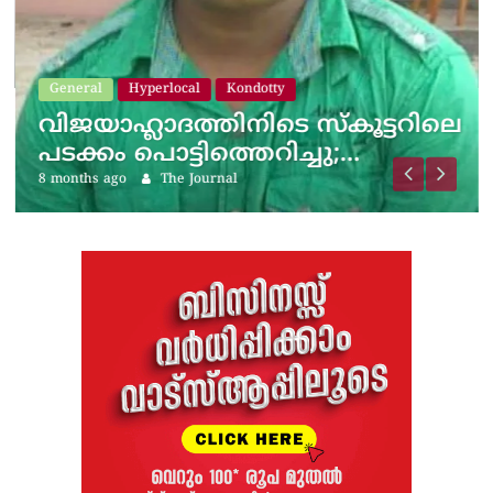
General
Hyperlocal
Kondotty
വിജയാഹ്ലാദത്തിനിടെ സ്കൂട്ടറിലെ
പടക്കം പൊട്ടിത്തെറിച്ചു;…
8 months ago
The Journal