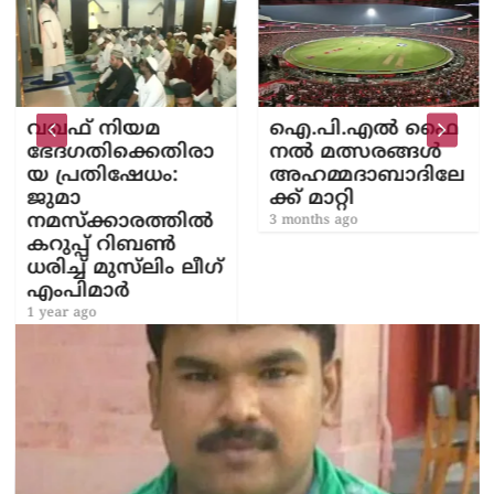
വഖഫ് നിയമ
ഐ.​പി.​എ​ൽ ഫൈ​
ഭേദഗതിക്കെതിരാ
ന​ല്‍ മ​ത്സ​ര​ങ്ങ​ള്‍
യ പ്രതിഷേധം:
അ​ഹ​മ്മ​ദാ​ബാ​ദി​ലേ​
ജുമാ
ക്ക് മാ​റ്റി
നമസ്ക്കാരത്തിൽ
3 months ago
കറുപ്പ് റിബൺ
ധരിച്ച് മുസ്‌ലിം ലീഗ്
എംപിമാർ
1 year ago