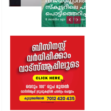
വിജയാഹ്ലാദത്തിനിടെ
സ്കൂട്ടറിലെ പടക്കം
പൊട്ടിത്തെറിച്ചു;…
8 months ago
The Journal