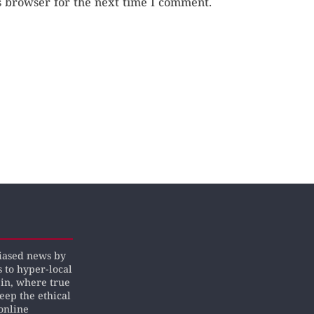
s browser for the next time I comment.
biased news by
s to hyper-local
pin, where true
keep the ethical
online