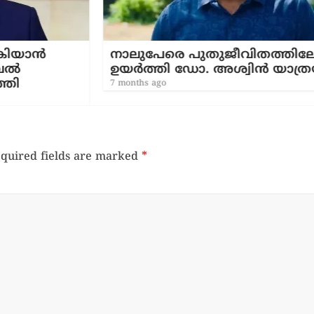
നാലുപേരെ പുതുജീവിതത്തിലേക്ക്
ഉയർത്തി ഡോ. അശ്വിൻ യാത്രയായി
7 months ago
quired fields are marked
*