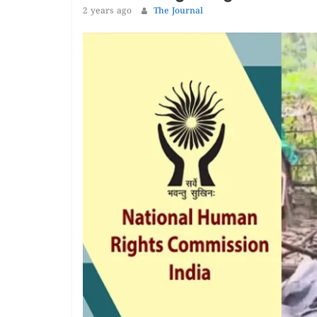
1 year ago
The 
2 years ago
The Journal