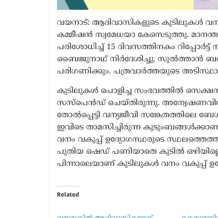
വയനാട്: ആദിവാസികളുടെ കുടിലുകൾ വനം 
കമ്മീഷൻ സ്വമേധയാ കേസെടുത്തു. മാനന്തവ
പരിശോധിച്ച് 15 ദിവസത്തിനകം റിപ്പോർട്ട
ബൈജുനാഥ് നിർദേശിച്ചു. സുൽത്താൻ ബത്ത
പരിഗണിക്കും. പത്രവാർത്തയുടെ അടിസ്ഥ
കുടിലുകൾ പൊളിച്ച സംഭവത്തിൽ സെക്ഷൻ
സസ്‌പെൻഡ് ചെയ്തിരുന്നു. അന്വേഷണവ
തോൽപ്പെട്ടി വന്യജീവി സങ്കേതത്തിലെ ബേഗ
ഇവിടെ താമസിച്ചിരുന്ന കുടുംബങ്ങൾക്കാണ് 
വനം വകുപ്പ് ഉദ്യോഗസ്ഥരുടെ സ്ഥലത്തെത്ത
പുതിയ ഷെഡ് പണിയാതെ കുടിൽ ഒഴിയില്ലെന്ന
പിന്നാലെയാണ് കുടിലുകൾ വനം വകുപ്പ് ഉദ്
Related