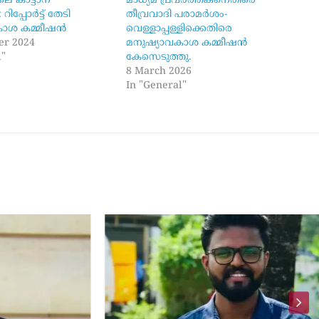
ിലെ കാട്ടാന
മാധ്യമ പ്രവർത്തകനെതിരെ
പ്പോര്‍ട്ട് തേടി
തീവ്രവാദി പരാമർശം-
ാശ കമ്മീഷന്‍
വെള്ളാപ്പള്ളിക്കെതിരെ
er 2024
മനുഷ്യാവകാശ കമ്മീഷൻ
l"
കേസെടുത്തു.
8 March 2026
In "General"