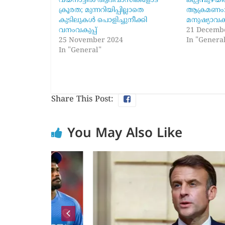
വയനാട്ടിൽ ആദിവാസികളോട്
കുട്ടമ്പുഴയ
ക്രൂരത; മുന്നറിയിപ്പില്ലാതെ
ആക്രമണം: റി
കുടിലുകൾ പൊളിച്ചുനീക്കി
മനുഷ്യാവക
വനംവകുപ്പ്
21 Decemb
25 November 2024
In "Genera
In "General"
Share This Post:
You May Also Like