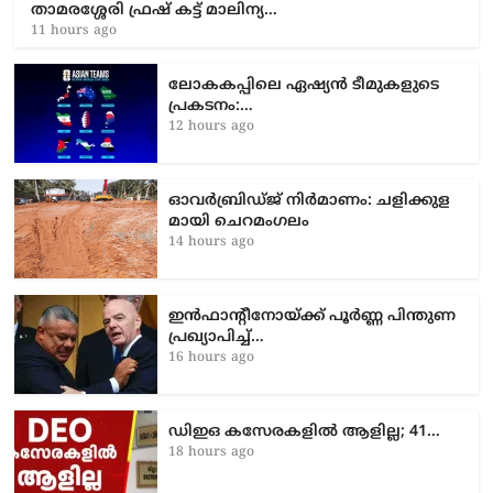
താമരശ്ശേരി ഫ്രഷ് കട്ട് മാലിന്യ…
11 hours ago
ലോകകപ്പിലെ ഏഷ്യന്‍ ടീമുകളുടെ
പ്രകടനം:…
12 hours ago
ഓവർബ്രിഡ്ജ് നിർമാണം: ച​ളി​ക്കു​ള​
മാ​യി ചെ​റ​മം​ഗ​ലം
14 hours ago
ഇൻഫാന്റീനോയ്ക്ക് പൂർണ്ണ പിന്തുണ
പ്രഖ്യാപിച്ച്…
16 hours ago
ഡിഇഒ കസേരകളില്‍ ആളില്ല; 41…
18 hours ago