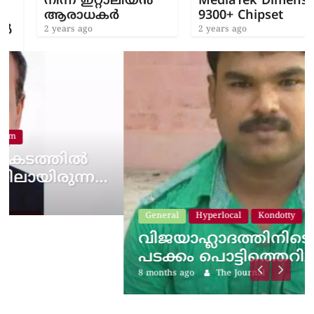
നിന്ന് ഇറ്റാലിയന്‍
MediaTek Dimensity
ആരാധകര്‍
9300+ Chipset
2 years ago
2 years ago
…
General
Hyperlocal
Kondotty
വിജയാഹ്ലാദത്തിനിടെ സ്കൂട്ടറിലെ
പടക്കം പൊട്ടിത്തെറിച്ചു;…
8 months ago
The Journal