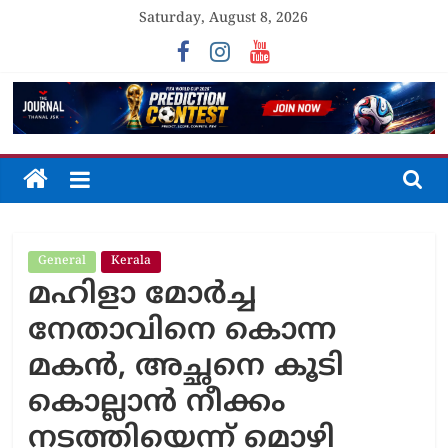
Skip
Saturday, August 8, 2026
to
content
The
Journal
General
Kerala
Unfolding
മഹിളാ മോർച്ച
The
Truth
നേതാവിനെ കൊന്ന
മകൻ, അച്ഛനെ കൂടി ​
കൊല്ലാൻ നീക്കം
നടത്തിയെന്ന് മൊഴി