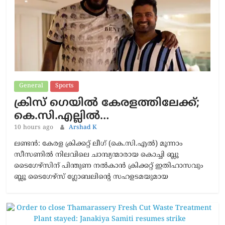
General
Sports
ക്രിസ് ഗെയിൽ കേരളത്തിലേക്ക്;
കെ.സി.എല്ലിൽ…
10 hours ago
Arshad K
ലണ്ടൻ: കേരള ക്രിക്കറ്റ് ലീഗ് (കെ.സി.എൽ) മൂന്നാം
സീസണിൽ നിലവിലെ ചാമ്പ്യന്മാരായ കൊച്ചി ബ്ലൂ
ടൈഗേഴ്സിന് പിന്തുണ നൽകാൻ ക്രിക്കറ്റ് ഇതിഹാസവും
ബ്ലൂ ടൈഗേഴ്സ് ഗ്ലോബലിന്റെ സഹഉടമയുമായ