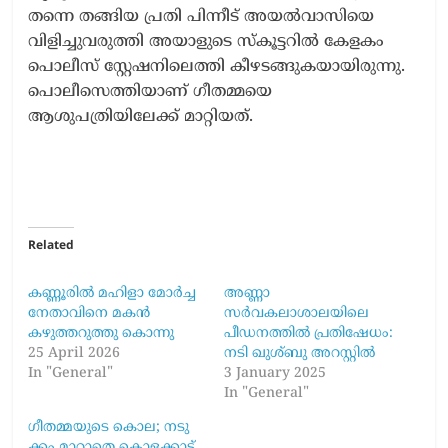
തന്നെ തങ്ങിയ പ്രതി പിന്നീട് അയൽവാസിയെ
വിളിച്ചുവരുത്തി അയാളുടെ സ്കൂട്ടറിൽ കേളകം
പൊലീസ് സ്റ്റേഷനിലെത്തി കീഴടങ്ങുകയായിരുന്നു.
പൊലീസെത്തിയാണ് ഗീതമ്മയെ
ആശുപത്രിയിലേക്ക് മാറ്റിയത്.
Related
കണ്ണൂരിൽ മഹിളാ മോർച്ച
അണ്ണാ
നേതാവിനെ മകൻ
സർവകലാശാലയിലെ
കഴുത്തറുത്തു കൊന്നു
പീഡനത്തിൽ പ്രതിഷേധം:
25 April 2026
നടി ഖുശ്‌ബു അറസ്റ്റിൽ
In "General"
3 January 2025
In "General"
ഗീ​ത​മ്മ​യു​ടെ കൊ​ല; ന​ടു​
ക്കം മാ​റാ​തെ കൊ​ള​ക്കാ​ട്