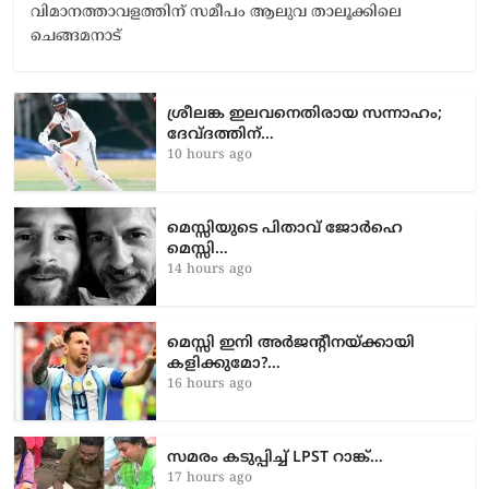
വിമാനത്താവളത്തിന് സമീപം ആലുവ താലൂക്കിലെ
ചെങ്ങമനാട്
ശ്രീലങ്ക ഇലവനെതിരായ സന്നാഹം;
ദേവ്ദത്തിന്…
10 hours ago
മെസ്സിയുടെ പിതാവ് ജോർഹെ
മെസ്സി…
14 hours ago
മെസ്സി ഇനി അർജന്റീനയ്ക്കായി
കളിക്കുമോ?…
16 hours ago
സമരം കടുപ്പിച്ച് LPST റാങ്ക്…
17 hours ago