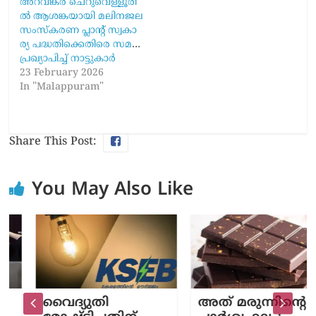
അ​റ​വ​ങ്ക​ര ചെ​റു​വെ​ള്ളൂ​രി​
ല്‍ ആ​ശ​ങ്ക​യാ​യി മ​ലി​ന​ജ​ല
സം​സ്‌​ക​ര​ണ പ്ലാ​ന്റ് സ്വ​കാ​
ര്യ പ​ദ്ധ​തി​ക്കെ​തി​രെ സ​മ​രം
പ്ര​ഖ്യാ​പി​ച്ച് നാ​ട്ടു​കാ​ര്‍
23 February 2026
In "Malappuram"
Share This Post:
You May Also Like
വൈദ്യുതി
അത്​ മരുന്നിന്റെ