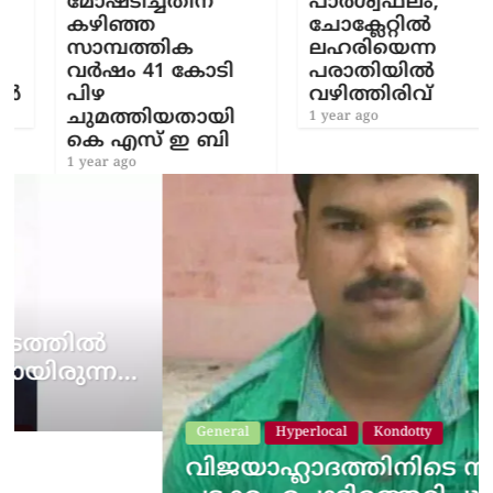
മോഷ്ടിച്ചതിന്
പാർശ്വഫലം;
കഴിഞ്ഞ
ചോക്ലേറ്റിൽ
സാമ്പത്തിക
ലഹരിയെന്ന
വർഷം 41 കോടി
പരാതിയിൽ
പിഴ
വഴിത്തിരിവ്​
ചുമത്തിയതായി
1 year ago
കെ എസ് ഇ ബി
1 year ago
…
General
Hyperlocal
Kondotty
വിജയാഹ്ലാദത്തിനിടെ സ്കൂട്ടറിലെ