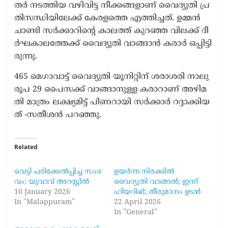
ത​ര്‍ ന​ട​ത്തി​യ വ​ഴി​വി​ട്ട നീ​ക്ക​ങ്ങ​ളാ​ണ് വൈ​ദ്യു​തി പ്ര​
തി​സ​ന്ധി​യി​ലേ​ക്ക് കേ​ര​ള​ത്തെ എ​ത്തി​ച്ച​ത്. ഉ​മ്മ​ന്‍
ചാ​ണ്ടി സ​ര്‍ക്കാ​റി​ന്റെ കാ​ല​ത്ത് കു​റ​ഞ്ഞ വി​ല​ക്ക് ദീ​
ര്‍ഘ​കാ​ല​ത്തേ​ക്ക് വൈ​ദ്യു​തി വാ​ങ്ങാ​ൻ ക​രാ​ര്‍ ഒ​പ്പി​ട്ടി​
രു​ന്നു.
465 മെ​ഗാ​വാ​ട്ട് വൈ​ദ്യു​തി യൂ​നി​റ്റി​ന് ശ​രാ​ശ​രി നാ​ലു​
രൂ​പ 29 പൈ​സ​ക്ക് വാ​ങ്ങാ​നു​ള്ള ക​രാ​റാ​ണ് അ​ഴി​മ​
തി മാ​ത്രം ല​ക്ഷ്യ​മി​ട്ട് പി​ണ​റാ​യി സ​ര്‍ക്കാ​ര്‍ റ​ദ്ദാ​ക്കി​യ​
ത് -സ​തീ​ശ​ൻ പ​റ​ഞ്ഞു.
Related
വെ​ട്ടി പ​രി​ക്കേ​ല്‍പ്പി​ച്ച സം​ഭ​
ഉയർന്ന നിരക്കിൽ
വം; യു​വാ​വ് അ​റ​സ്റ്റി​ല്‍
വൈദ്യുതി വാങ്ങൽ; ഇന്ന്​
10 January 2026
ഹിയറിങ്; തീരുമാനം ഉടൻ
In "Malappuram"
22 April 2026
In "General"