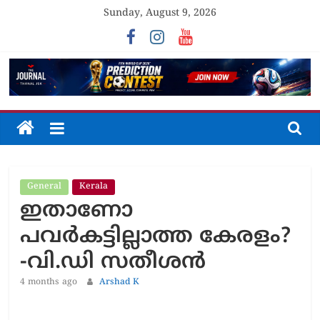
Skip
Sunday, August 9, 2026
to
content
The
Journal
General
Kerala
Unfolding
ഇതാണോ
The
Truth
പവര്‍കട്ടില്ലാത്ത കേരളം?
-വി.ഡി സതീശൻ
4 months ago
Arshad K