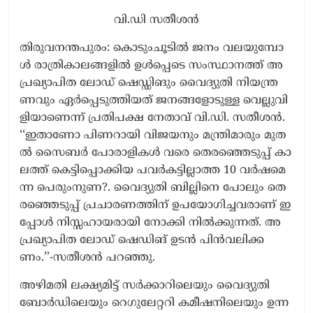
വി.ഡി സതീശൻ
തി​രു​വ​ന​ന്ത​പു​രം: കൊ​ടും​ചൂ​ടി​ൽ ജ​നം വ​ല​യു​മ്പോ​
ൾ രാ​ത്രി​കാ​ല​ങ്ങ​ളി​ല്‍ ഉ​ള്‍പ്പെ​ടെ സം​സ്ഥാ​ന​ത്ത് അ​
പ്ര​ഖ്യാ​പി​ത ലോ​ഡ് ഷെ​ഡ്ഡി​ങും വൈ​ദ്യു​തി നി​യ​ന്ത്ര​
ണ​വും ഏ​ര്‍പ്പെ​ടു​ത്തി​യ​ത് ജ​ന​ങ്ങ​ളോ​ടു​ള്ള വെ​ല്ലു​വി​
ളി​യാ​ണെ​ന്ന്​ പ്ര​തി​പ​ക്ഷ നേ​താ​വ്​ വി.​ഡി. സ​തീ​ശ​ൻ.
‘‘ഇ​താ​ണോ പി​ണ​റാ​യി വി​ജ​യ​നും മ​ന്ത്രി​മാ​രും മു​ത​
ല്‍ സൈ​ബ​ര്‍ പോ​രാ​ളി​ക​ള്‍ വ​രെ തെ​ര​ഞ്ഞെ​ടു​പ്പ് കാ​
ല​ത്ത് കെ​ട്ടി​പ്പൊ​ക്കി​യ പ​വ​ര്‍ക​ട്ടി​ല്ലാ​ത്ത 10 വ​ര്‍ഷ​മെ​
ന്ന പെ​രും​നു​ണ?. വൈ​ദ്യു​തി ബി​ല്ലി​നെ പോ​ലും തെ​
ര​ഞ്ഞെ​ടു​പ്പ് പ്ര​ചാ​ര​ണ​ത്തി​ന് ഉ​പ​യോ​ഗി​ച്ച​വ​രാ​ണ് ഇ​
പ്പോ​ള്‍ നി​സ്സ​ഹാ​യ​രാ​യി നോ​ക്കി നി​ല്‍ക്കു​ന്ന​ത്. അ​
പ്ര​ഖ്യാ​പി​ത ലോ​ഡ് ഷെ​ഡി​ങ് ഉ​ട​ന്‍ പി​ന്‍വ​ലി​ക്ക​
ണം.’’-​സ​തീ​ശ​ൻ പ​റ​ഞ്ഞു.
അ​ഴി​മ​തി ല​ക്ഷ്യ​മി​ട്ട് സ​ര്‍ക്കാ​റി​ലെ​യും വൈ​ദ്യു​തി
ബോ​ര്‍ഡി​ലെ​യും റെ​ഗു​ലേ​റ്റ​റി ക​മീ​ഷ​നി​ലെ​യും ഉ​ന്ന​