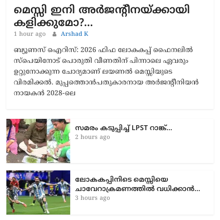
മെസ്സി ഇനി അർജന്റീനയ്ക്കായി
കളിക്കുമോ?…
1 hour ago
Arshad K
ബ്യൂണസ് ഐറിസ്: 2026 ഫിഫ ലോകകപ്പ് ഫൈനലിൽ
സ്പെയിനോട് പൊരുതി വീണതിന് പിന്നാലെ ഏവരും
ഉറ്റുനോക്കുന്ന ചോദ്യമാണ് ലയണൽ മെസ്സിയുടെ
വിരമിക്കൽ. മുപ്പത്തൊൻപതുകാരനായ അർജന്റീനിയൻ
നായകൻ 2028-ലെ
സമരം കടുപ്പിച്ച് LPST റാങ്ക്…
2 hours ago
ലോകകപ്പിനിടെ മെസ്സിയെ
ചാവേറാക്രമണത്തിൽ വധിക്കാൻ…
3 hours ago