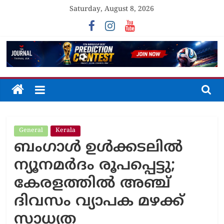
Skip
Saturday, August 8, 2026
to
content
The
Journal
General
Kerala
Unfolding
ബംഗാൾ ഉൾക്കടലിൽ
The
Truth
ന്യൂനമർദം രൂപപ്പെട്ടു;
കേരളത്തിൽ അഞ്ച്
ദിവസം വ്യാപക മഴക്ക്
സാധ്യത