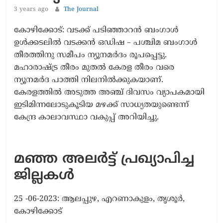
3 years ago
The Journal
കോഴിക്കോട്: വടക്ക് പടിഞ്ഞാറൻ ബംഗാൾ
ഉൾക്കടലിൽ വടക്കൻ ഒഡിഷ – പശ്ചിമ ബംഗാൾ
തീരത്തിനു സമീപം ന്യൂനമർദം രൂപപ്പെട്ടു.
മഹാരാഷ്ട്ര തീരം മുതൽ കേരള തീരം വരെ
ന്യൂനമർദ പാത്തി നിലനിൽക്കുകയാണ്.
കേരളത്തിൽ അടുത്ത അഞ്ച് ദിവസം വ്യാപകമായി
ഇടിമിന്നലോടുകൂടിയ മഴക്ക് സാധ്യതയുണ്ടെന്ന്
കേന്ദ്ര കാലാവസ്ഥാ വകുപ്പ് അറിയിച്ചു.
മഞ്ഞ അലർട്ട് പ്രഖ്യാപിച്ച
ജില്ലകൾ
25 -06-2023: ആലപ്പുഴ, എറണാകുളം, തൃശൂർ,
കോഴിക്കോട്