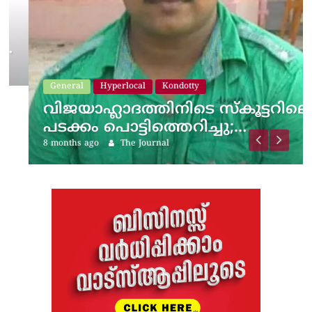
General
Hyperlocal
Kondotty
വിജയാഹ്ലാദത്തിനിടെ സ്കൂട്ടറിലെ
പടക്കം പൊട്ടിത്തെറിച്ചു;…
8 months ago
The Journal