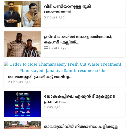
വീട് പണിയാനുള്ള ഭൂമി
വാങ്ങാനായി…
5 hours ago
ക്രിസ് ഗെയിൽ കേരളത്തിലേക്ക്;
കെ.സി.എല്ലിൽ…
22 hours ago
താമരശ്ശേരി ഫ്രഷ് കട്ട് മാലിന്യ…
23 hours ago
ലോകകപ്പിലെ ഏഷ്യന്‍ ടീമുകളുടെ
പ്രകടനം:…
1 day ago
ഓവർബ്രിഡ്ജ് നിർമാണം: ച​ളി​ക്കു​ള​