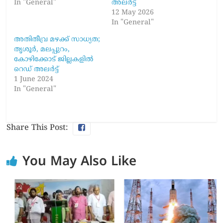
In "General"
അലർട്ട്
12 May 2026
In "General"
അതിതീവ്ര മഴക്ക് സാധ്യത;
തൃശൂർ, മലപ്പുറം,
കോഴിക്കോട് ജില്ലകളിൽ
റെഡ് അലർട്ട്
1 June 2024
In "General"
Share This Post:
You May Also Like