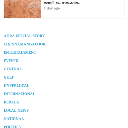
മാ​യി ചെ​റ​മം​ഗ​ലം
1 day ago
AURA SPECIAL STORY
CHENNAMANGALOOR
ENTERTAINMENT
EVENTS
GENERAL
GULF
HYPERLOCAL
INTERNATIONAL
KERALA
LOCAL NEWS
NATIONAL
POLITICS