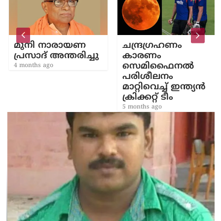
മുനി നാരായണ
ചന്ദ്രഗ്രഹണം
പ്രസാദ് അന്തരിച്ചു
കാരണം
സെമിഫൈനൽ
4 months ago
പരിശീലനം
മാറ്റിവെച്ച് ഇന്ത്യൻ
ക്രിക്കറ്റ് ടീം
5 months ago