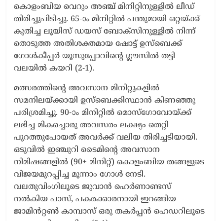
കൊളംബിയ വെറും അഞ്ച് മിനിറ്റിനുള്ളിൽ ലീഡ്
തിരിച്ചുപിടിച്ചു. 65-ാം മിനിറ്റിൽ പന്തുമായി ഒറ്റയ്ക്ക്
കുതിച്ച ലൂയിസ് ഡയസ് ബോക്സിനുള്ളിൽ നിന്ന്
തൊടുത്ത അതിശക്തമായ ഷോട്ട് ഉസ്ബെക്ക്
ഗോൾകീപ്പർ യൂസുപ്പോവിന്റെ ഗ്ലൗസിൽ തട്ടി
വലയിൽ കയറി (2-1).
മത്സരത്തിന്റെ അവസാന മിനിറ്റുകളിൽ
സമനിലയ്ക്കായി ഉസ്ബെക്കിസ്ഥാൻ കിണഞ്ഞു
പരിശ്രമിച്ചു. 90-ാം മിനിറ്റിൽ മൊസ്ഗോവോയ്ക്ക്
ലഭിച്ച മികച്ചൊരു അവസരം ലക്ഷ്യം തെറ്റി
പുറത്തുപോയത് അവർക്ക് വലിയ തിരിച്ചടിയായി.
ഒടുവിൽ ഇഞ്ചുറി ടൈമിന്റെ അവസാന
നിമിഷങ്ങളിൽ (90+ മിനിറ്റ്) കൊളംബിയ തങ്ങളുടെ
വിജയമുറപ്പിച്ച മൂന്നാം ഗോൾ നേടി.
വലതുവിംഗിലൂടെ ജുവാൻ ഹെർണാണ്ടസ്
നൽകിയ പാസ്, പകരക്കാരനായി ഇറങ്ങിയ
ജാമിൻറ്റൺ കാമ്പാസ് ഒരു തകർപ്പൻ ഹെഡറിലൂടെ