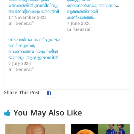
മത്സരത്തില്‍ ബ്രസീലിനും
റൊണാൾഡോ; അവസാന
അർജന്‍റീനക്കും തോല്‍വി
നൃത്തത്തിനായി
17 November 2023
കൺപാർത്ത്…
In "General"
7 June 2026
In "General"
സ്പെയിനും പോർച്ചുഗലും
നേർക്കുനേർ;
റൊണാൾഡോയും ലമീൻ
യമാലും ആദ്യ ഇലവനിൽ
7 July 2026
In "General"
Share This Post:
You May Also Like