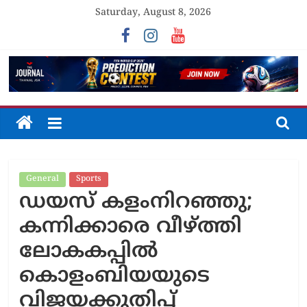
Skip
Saturday, August 8, 2026
to
content
The
Journal
General
Sports
Unfolding
ഡയസ് കളംനിറഞ്ഞു;
The
Truth
കന്നിക്കാരെ വീഴ്ത്തി
ലോകകപ്പിൽ
കൊളംബിയയുടെ
വിജയക്കുതിപ്പ്