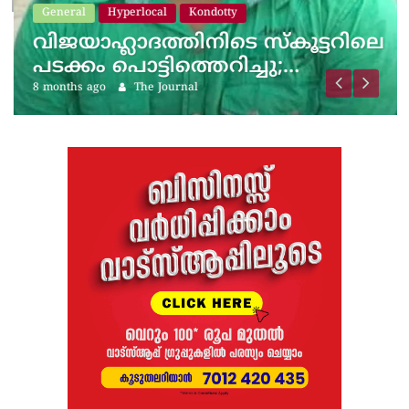
General
Hyperlocal
Kondotty
വിജയാഹ്ലാദത്തിനിടെ സ്കൂട്ടറിലെ
പടക്കം പൊട്ടിത്തെറിച്ചു;…
8 months ago
The Journal