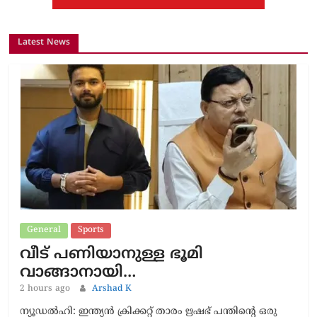
Latest News
General
Sports
വീട് പണിയാനുള്ള ഭൂമി
വാങ്ങാനായി…
2 hours ago
Arshad K
ന്യൂഡൽഹി: ഇന്ത്യൻ ക്രിക്കറ്റ് താരം ഋഷഭ് പന്തിന്‍റെ ഒരു