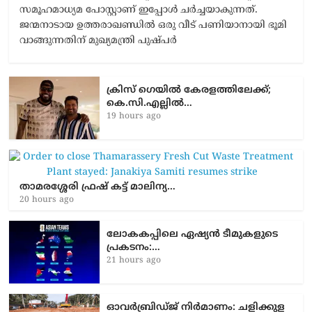
സമൂഹമാധ്യമ പോസ്റ്റാണ് ഇപ്പോൾ ചർച്ചയാകുന്നത്.
ജന്മനാടായ ഉത്തരാഖണ്ഡിൽ ഒരു വീട് പണിയാനായി ഭൂമി
വാങ്ങുന്നതിന് മുഖ്യമന്ത്രി പുഷ്പർ
ക്രിസ് ഗെയിൽ കേരളത്തിലേക്ക്;
കെ.സി.എല്ലിൽ…
19 hours ago
താമരശ്ശേരി ഫ്രഷ് കട്ട് മാലിന്യ…
20 hours ago
ലോകകപ്പിലെ ഏഷ്യന്‍ ടീമുകളുടെ
പ്രകടനം:…
21 hours ago
ഓവർബ്രിഡ്ജ് നിർമാണം: ച​ളി​ക്കു​ള​