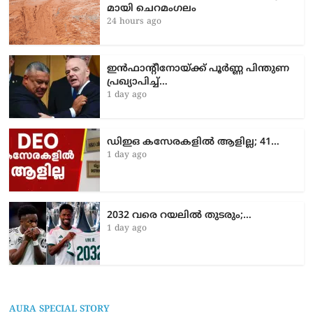
മാ​യി ചെ​റ​മം​ഗ​ലം
24 hours ago
ഇൻഫാന്റീനോയ്ക്ക് പൂർണ്ണ പിന്തുണ
പ്രഖ്യാപിച്ച്…
1 day ago
ഡിഇഒ കസേരകളില്‍ ആളില്ല; 41…
1 day ago
2032 വരെ റയലിൽ തുടരും;…
1 day ago
AURA SPECIAL STORY