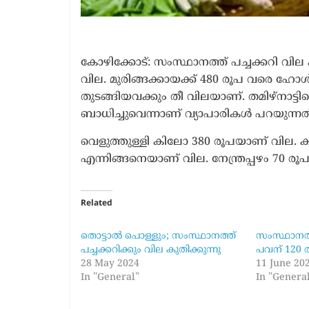
കോഴിക്കോട്: സംസ്ഥാനത്ത് പച്ചക്കറി വി
വില. മുരിങ്ങക്കായക്ക് 480 രൂപ വരെ ഹോൾസെയി
തുടങ്ങിയവക്കും തീ വിലയാണ്. തമിഴ്‌നാട്
ബാധിച്ചുവെന്നാണ് വ്യാപാരികൾ പറയുന്നത്
വെളുത്തുള്ളി കിലോ 380 രൂപയാണ് വില. കാരറ്റ്
എന്നിങ്ങനെയാണ് വില. നേന്ത്രപ്പഴം 70 ര
Related
തൊട്ടാല്‍ പൊള്ളും; സംസ്ഥാനത്ത്
സംസ്ഥാനത്
പച്ചക്കറിക്കും വില കുതിക്കുന്നു
പവന് 120 ര
28 May 2024
11 June 20
In "General"
In "Genera