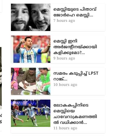
ചെയ്യുന്ന ഇന്ത്യ രണ്ടാംനാൾ
സ്റ്റമ്പെടുക്കുമ്പോൾ ആറ് വിക്കറ്റിന്
മെസ്സിയുടെ പിതാവ്
ജോർഹെ മെസ്സി…
7 hours ago
മെസ്സി ഇനി
അർജന്റീനയ്ക്കായി
കളിക്കുമോ?…
9 hours ago
സമരം കടുപ്പിച്ച് LPST
റാങ്ക്…
10 hours ago
രക്തസാക്ഷി ഫണ്ട് തിരിമറി വിവാദം:
കുഞ്ഞിക്കൃഷ്ണനെതിരെ നടപടി ഇന്ന്
ഉണ്ടായേക്കും
ലോകകപ്പിനിടെ
7 months ago