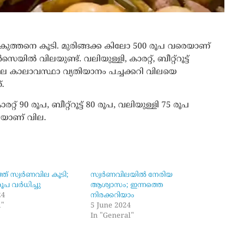
ല കുത്തനെ കൂടി. മുരിങ്ങക്ക കിലോ 500 രൂപ വരെയാണ്
ൽ വിലയുണ്ട്. വലിയുള്ളി, കാരറ്റ്, ബീറ്റ്‌റൂട്ട്
ടിലെ കാലാവസ്ഥാ വ്യതിയാനം പച്ചക്കറി വിലയെ
.
 90 രൂപ, ബീറ്റ്‌റൂട്ട് 80 രൂപ, വലിയുള്ളി 75 രൂപ
ൂപയാണ് വില.
ത് സ്വർണവില കൂടി;
സ്വർണവിലയിൽ നേരിയ
ൂപ വർധിച്ചു
ആശ്വാസം; ഇന്നത്തെ
24
നിരക്കറിയാം
l"
5 June 2024
In "General"