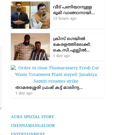
മെസ്സിയെ
ചാവേറാക്രമണത്തി
ൽ വധിക്കാൻ…
11 hours ago
വീട് പണിയാനുള്ള
ഭൂമി വാങ്ങാനായി…
13 hours ago
ക്രിസ് ഗെയിൽ
കേരളത്തിലേക്ക്;
കെ.സി.എല്ലിൽ…
1 day ago
താമരശ്ശേരി ഫ്രഷ് കട്ട് മാലിന്യ…
1 day ago