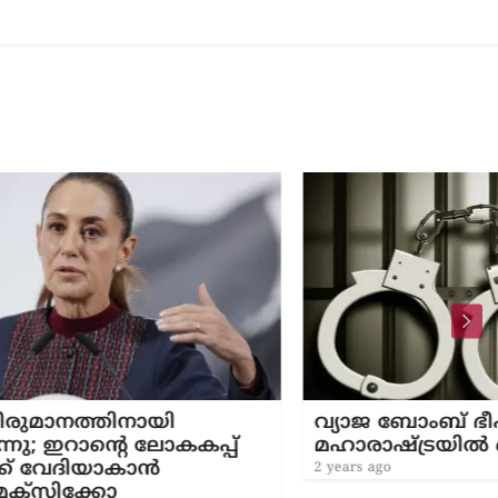
വ്യാജ ബോംബ് ഭീഷണി;
പ്പ്
മഹാരാഷ്ട്രയിൽ ഒരാൾ അറസ്റ്റിൽ
2 years ago