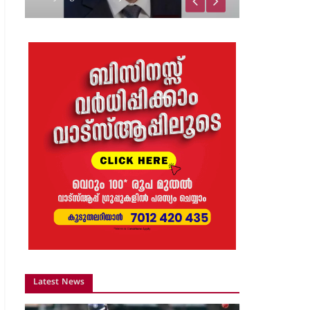
വിജയാഹ്ലാദത്തിനിടെ
സ്കൂട്ടറിലെ പടക്കം
പൊട്ടിത്തെറിച്ചു;…
8 months ago
The Journal