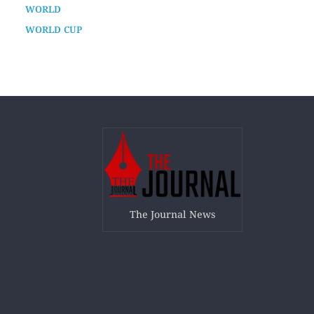
TECHNOLOGY
UNCATEGORIZED
VLOGS
WORLD
WORLD CUP
The Journal News