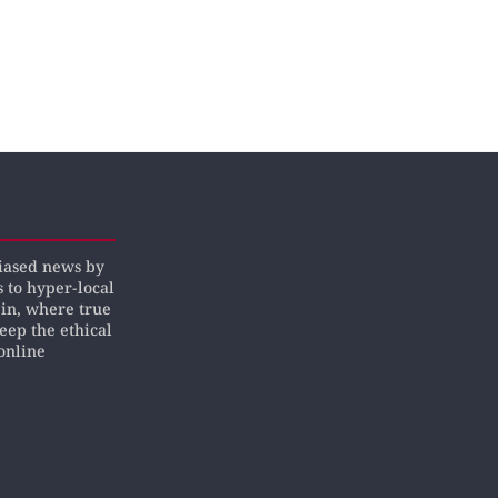
biased news by
s to hyper-local
pin, where true
keep the ethical
online