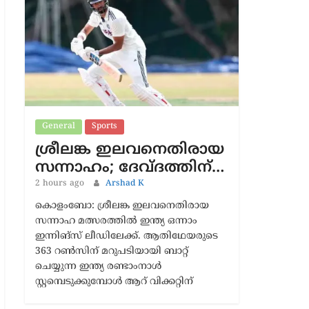
Latest News
General
Sports
ശ്രീലങ്ക ഇലവനെതിരായ
സന്നാഹം; ദേവ്ദത്തിന്…
2 hours ago
Arshad K
കൊളംബോ: ശ്രീലങ്ക ഇലവനെതിരായ
സന്നാഹ മത്സരത്തിൽ ഇന്ത്യ ഒന്നാം
ഇന്നിങ്സ് ലീഡിലേക്ക്. ആതിഥേയരുടെ
363 റൺസിന് മറുപടിയായി ബാറ്റ്