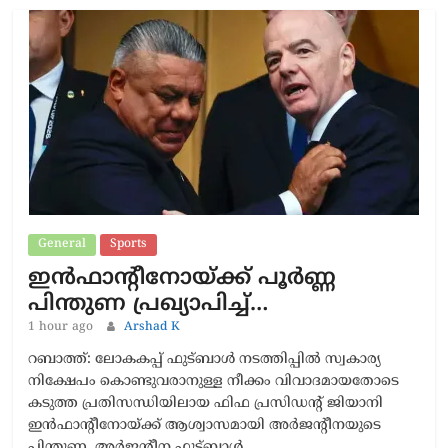
General
Sports
ഇൻഫാന്റീനോയ്ക്ക് പൂർണ്ണ
പിന്തുണ പ്രഖ്യാപിച്ച്…
1 hour ago
Arshad K
റബാത്ത്: ലോകകപ്പ് ഫുട്ബാൾ നടത്തിപ്പിൽ സ്വകാര്യ
നിക്ഷേപം കൊണ്ടുവരാനുള്ള നീക്കം വിവാദമായതോടെ
കടുത്ത പ്രതിസന്ധിയിലായ ഫിഫ പ്രസിഡന്റ് ജിയാനി
ഇൻഫാന്റീനോയ്ക്ക് ആശ്വാസമായി അർജന്റീനയുടെ
പിന്തുണ. അർജന്റീന ഫുട്ബാൾ