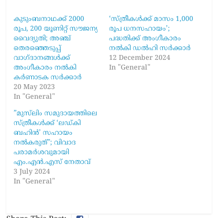
കുടുംബനാഥക്ക് 2000
‘സ്ത്രീകൾക്ക് മാസം 1,000
രൂപ, 200 യൂണിറ്റ് സൗജന്യ
രൂപ ധനസഹായം’;
വൈദ്യുതി; അഞ്ച്
പദ്ധതിക്ക് അംഗീകാരം
തെരഞ്ഞെടുപ്പ്
നൽകി ഡൽഹി സർക്കാർ
വാഗ്ദാനങ്ങൾക്ക്
12 December 2024
അംഗീകാരം നൽകി
In "General"
കർണാടക സർക്കാർ
20 May 2023
In "General"
”മുസ്‍ലിം സമുദായത്തിലെ
സ്ത്രീകൾക്ക് ‘ലഡ്കി
ബഹിൻ’ സഹായം
നൽകരുത്”; വിവാദ
പരാമർശവുമായി
എം.എൻ.എസ് നേതാവ്
3 July 2024
In "General"