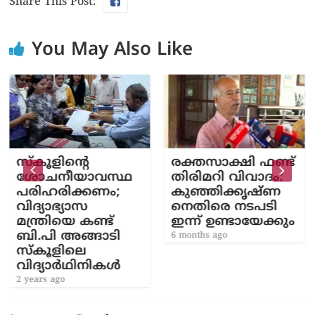
Share This Post:
You May Also Like
സ്കൂളിന്റെ
രക്തസാക്ഷി ഫണ്ട്
ശോചനീയാവസ്ഥ
തിരിമറി വിവാദം:
പരിഹരിക്കണം;
കുഞ്ഞിക്കൃഷ്ണ
വിദ്യാഭ്യാസ
നെതിരെ നടപടി
മന്ത്രിയെ കണ്ട്
ഇന്ന് ഉണ്ടായേക്കും
ബി.പി അങ്ങാടി
6 months ago
സ്കൂളിലെ
വിദ്യാർഥിനികൾ
2 years ago