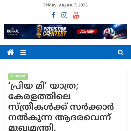
Skip
Friday, August 7, 2026
to
content
The
Journal
General
Unfolding
‘പ്രിയ മി’ യാത്ര;
The
Truth
കേരളത്തിലെ
സ്ത്രീകൾക്ക് സർക്കാർ
നൽകുന്ന ആദരവെന്ന്
മുഖ്യമന്ത്രി,