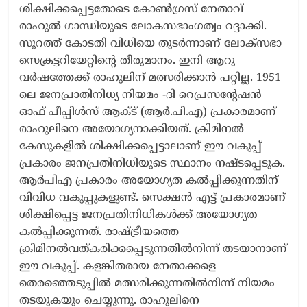
ശിക്ഷിക്കപ്പെട്ടതോടെ കോൺഗ്രസ് നേതാവ്
രാഹുൽ ഗാന്ധിയുടെ ലോകസഭാംഗത്വം റദ്ദാക്കി.
സൂറത്ത് കോടതി വിധിയെ തുടർന്നാണ് ലോക്‌സഭാ
സെക്രട്ടറിയേറ്റിന്റെ തീരുമാനം. ഇനി ആറു
വർഷത്തേക്ക് രാഹുലിന് മത്സരിക്കാൻ പറ്റില്ല. 1951
ലെ ജനപ്രാതിനിധ്യ നിയമം -ദി റെപ്രസന്റേഷൻ
ഓഫ് പീപ്പിൾസ് ആക്ട് (ആർ.പി.എ) പ്രകാരമാണ്
രാഹുലിനെ അയോഗ്യനാക്കിയത്. ക്രിമിനൽ
കേസുകളിൽ ശിക്ഷിക്കപ്പെട്ടാലാണ് ഈ വകുപ്പ്
പ്രകാരം ജനപ്രതിനിധിയുടെ സ്ഥാനം നഷ്ടപ്പെടുക.
ആർപിഎ പ്രകാരം അയോഗ്യത കൽപ്പിക്കുന്നതിന്
വിവിധ വകുപ്പുകളുണ്ട്. സെക്ഷൻ എട്ട് പ്രകാരമാണ്
ശിക്ഷിപ്പെട്ട ജനപ്രതിനിധികൾക്ക് അയോഗ്യത
കൽപ്പിക്കുന്നത്. രാഷ്ട്രീയത്തെ
ക്രിമിനൽവത്കരിക്കപ്പെടുന്നതിൽനിന്ന് തടയാനാണ്
ഈ വകുപ്പ്. കളങ്കിതരായ നേതാക്കളെ
തെരഞ്ഞെടുപ്പിൽ മത്സരിക്കുന്നതിൽനിന്ന് നിയമം
തടയുകയും ചെയ്യുന്നു. രാഹുലിനെ