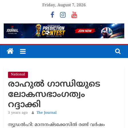
Skip
Friday, August 7, 2026
to
content
The
Journal
National
Unfolding
രാഹുൽ ഗാന്ധിയുടെ
The
Truth
ലോകസഭാംഗത്വം
റദ്ദാക്കി
3 years ago
The Journal
ന്യൂഡൽഹി: മാനനഷ്ടക്കേസിൽ രണ്ട് വർഷം