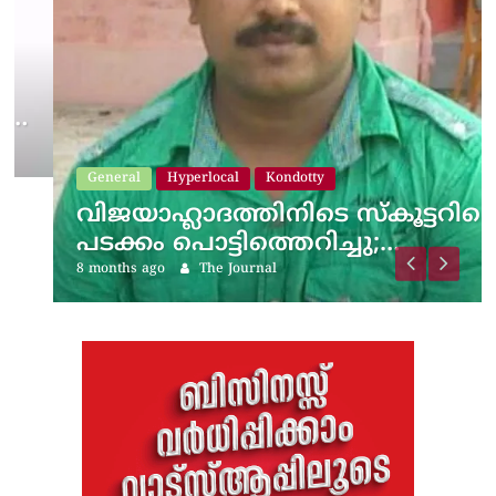
General
Hyperlocal
Kondotty
വിജയാഹ്ലാദത്തിനിടെ സ്കൂട്ടറിലെ
പടക്കം പൊട്ടിത്തെറിച്ചു;…
8 months ago
The Journal