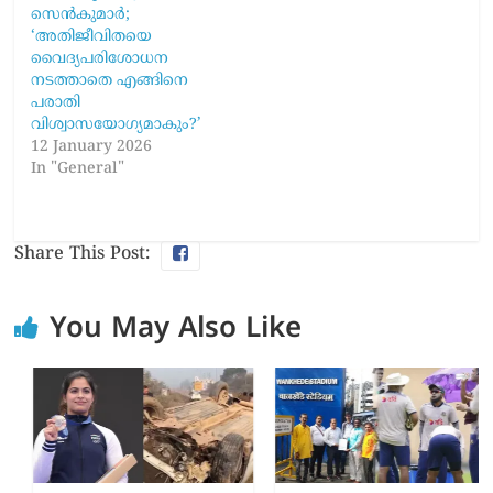
സെൻകുമാർ;
‘അതിജീവിതയെ
വൈദ്യപരിശോധന
നടത്താതെ എങ്ങിനെ
പരാതി
വിശ്വാസയോഗ്യമാകും?’
12 January 2026
In "General"
Share This Post:
You May Also Like