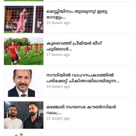
മെസ്സിയിസം തുടരുന്നു! ഇരട്ട
ഗോളും…
15 hours ago
കുവൈത്ത് പ്രീമിയർ ലീഗ്
ഫുട്ബാൾ…
17 hours ago
സൗദിയിൽ വാഹനപകടത്തില്‍
പരിക്കേറ്റ് ചികിത്സയിലായിരുന്ന…
18 hours ago
മഞ്ചേരി നഗരസഭ കൗൺസിലർ
വധം;…
21 hours ago