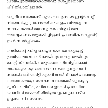
പ്രായപൂർത്തിയാകാത്തവർ ഉൾപ്പടെയാണ്
പിടിയിലായിട്ടുള്ളത്.
ഒരു ദിവസത്തേക്ക് കൂടെ താലൂക്കിൽ ഇന്റർനെറ്റ്‌
നിരോധിച്ചു. പ്രദേശത്ത് കടകളും വിദ്യാഭ്യാസ
സ്ഥാപനങ്ങൾ തുറന്നു. മജിസ്ട്രേറ്റ് തല
അന്വേഷണം ആരംഭിച്ചിട്ടുണ്ട്. പ്രാഥമിക റിപ്പോർട്ട്
ഉടൻ സമർപ്പിക്കും.
വെടിവെപ്പ് ചർച്ച ചെയ്യണമെന്നാവശ്യപ്പെട്ട്
പ്രതിപക്ഷം ലോക്സഭയിലും രാജ്യസഭയിലും
നോട്ടീസ് നൽകി. സമൂഹത്തെ ഭിന്നിപ്പിക്കാൻ
ഭരണകൂടം ഗൂഢാലോചന നടത്തുന്നുവെന്ന്
സമാജ്‌വാദി പാർട്ടി എംപി രാജീവ് റായ് പറഞ്ഞു.
അതേസമയം, സംഭവസ്ഥലത്തേക്ക് പുറപ്പെട്ട
മുസ്‍ലിം ലീഗ് എംപിമാരെ ഉത്തർ പ്രദേശിൽ
പൊലീസ് തടഞ്ഞ് തിരിച്ചയച്ചു. ബുധനാഴ്ച
ഉച്ചക്കാണ് സംഭവം.