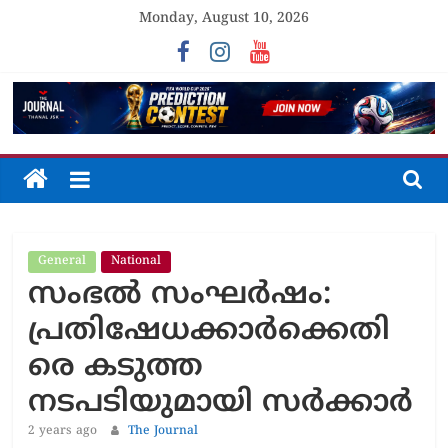
Skip
Monday, August 10, 2026
to
content
The
Journal
General
National
Unfolding
സംഭൽ സംഘർഷം:
The
Truth
പ്രതിഷേധക്കാർക്കെതി
രെ കടുത്ത
നടപടിയുമായി സർക്കാർ
2 years ago
The Journal