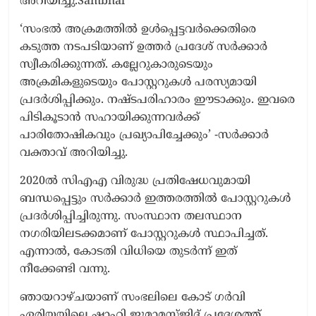
അറിയിച്ചു.Sambhal
‘സംഭൽ അക്രമത്തിൽ ഉൾപ്പെട്ടവർക്കെതിരെ
കടുത്ത നടപടിയാണ് ഉത്തർ പ്രദേശ് സർക്കാർ
സ്വീകരിക്കുന്നത്. കല്ലേറുകാരുടെയും
അക്രമികളുടെയും പോസ്റ്ററുകൾ പരസ്യമായി
പ്രദർശിപ്പിക്കും. നഷ്ടപരിഹാരം ഈടാക്കും. ഇവരെ
പിടികൂടാൻ സഹായിക്കുന്നവർക്ക്
പാരിതോഷികവും പ്രഖ്യാപിച്ചേക്കും’ -സർക്കാർ
വക്താവ് അറിയിച്ചു.
2020ൽ സിഎഎ വിരുദ്ധ പ്രതിഷേധവുമായി
ബന്ധപ്പെട്ടും സർക്കാർ ഇത്തരത്തിൽ പോസ്റ്ററുകൾ
പ്രദർശിപ്പിച്ചിരുന്നു. സംസ്ഥാന തലസ്ഥാന
നഗരിയിലടക്കമാണ് പോസ്റ്ററുകൾ സ്ഥാപിച്ചത്.
എന്നാൽ, കോടതി വിധിയെ തുടർന്ന് ഇത്
നീക്കേണ്ടി വന്നു.
ഞായറാഴ്ചയാണ് സംഭലിലെ ​കോട് ഗർവി
ഏരിയയിലെ ഷാഹി ജുമാമസ്ജിദ് പ്രദേശത്ത്