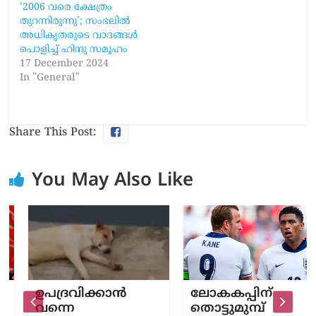
‘2006 വരെ ക്ഷേത്രം
തുറന്നിരുന്നു’; സംഭലിൽ
അധികൃതരുടെ വാദങ്ങൾ
പൊളിച്ച് ഹിന്ദു സമൂഹം
17 December 2024
In "General"
Share This Post:
You May Also Like
ഉപദ്രവിക്കാന്‍
ലോകകപ്പിന്
വന്നെ
തൊട്ടുമുമ്പ്