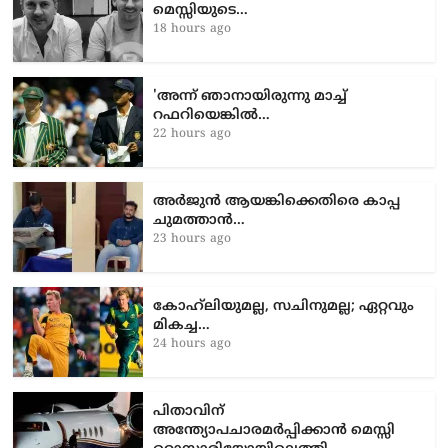
മെസ്സിയുടെ…
18 hours ago
'അന്ന് ഞാനായിരുന്നു മാച്ച്
റഫറിയെങ്കിൽ…
22 hours ago
അർജുൻ ആയങ്കിക്കെതിരെ കാപ്പ
ചുമത്താൻ…
23 hours ago
കോഹ്‌ലിയുമല്ല, സചിനുമല്ല; ഏറ്റവും
മികച്ച…
24 hours ago
പിതാവിന്
അന്ത്യോപചാരമർപ്പിക്കാൻ മെസ്സി