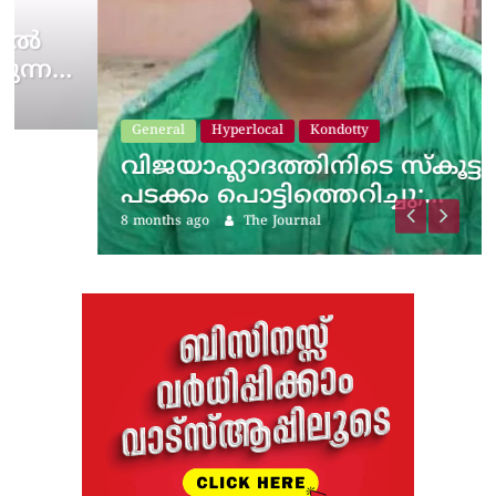
General
Hyperlocal
Kondotty
വിജയാഹ്ലാദത്തിനിടെ സ്കൂട്ടറിലെ
പടക്കം പൊട്ടിത്തെറിച്ചു;…
8 months ago
The Journal