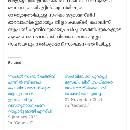
ജംഇയ്യതുൽ ഉലമായെ ഹിന്ദ് ജനറൽ സെക്രട്ടറി
മൗലാന ഹഖിമുദ്ദീൻ ഖ്വാസ്മിയുടെ
നേതൃത്വത്തിലുള്ള സംഘം ജുമാമസ്ജിദ്
ഭാരവാഹികളുമായും ജില്ലാ കലക്ടർ, പൊലീസ്
സൂപ്രണ്ട് എന്നിവരുമായും ചർച്ച നടത്തി. ഇരകളുടെ
കുടുംബാംഗങ്ങൾക്ക് നിയമപരമായ എല്ലാ
സഹായവും നൽകുമെന്ന് സംഘടന അറിയിച്ചു.
Related
‘സംഭൽ സംഘർഷത്തിന്
സംഭലിലേക്ക് പുറപ്പെട്ട
പിന്നിൽ ബിജെപി,
മുസ്‍ലിം ലീഗ് എംപിമാരെ
പൊലീസ് അനധികൃത
യുപി അതിർത്തിയിൽ
ആയുധങ്ങൾ
തടഞ്ഞ് തിരിച്ചയച്ചു
ഉപയോഗിച്ചു’;
27 November 2024
വസ്തുതാന്വേഷണ
In "General"
റിപ്പോർട്ടുമായി എസ്പി
9 January 2025
In "General"