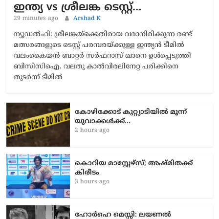
ഇന്ത്യ vs ശ്രീലങ്ക ടെസ്റ്റ്…
29 minutes ago
Arshad K
ന്യൂഡൽഹി: ശ്രീലങ്കയ്ക്കെതിരായ വരാനിരിക്കുന്ന രണ്ട്
മത്സരങ്ങളുടെ ടെസ്റ്റ് പരമ്പരയ്ക്കുള്ള ഇന്ത്യൻ ടീമിൽ
വലംകൈയൻ ബാറ്റർ സർഫറാസ് ഖാനെ ഉൾപ്പെടുത്തി
ബിസിസിഐ. വലതു കാൽവിരലിനേറ്റ പരിക്കിനെ
തുടർന്ന് ടീമിൽ
കോഴിക്കോട് കുറ്റ്യാടിയിൽ മൂന്ന്
യുവാക്കൾക്ക്…
2 hours ago
കൊറിയ മാസ്റ്റേഴ്സ്; അഷ്മിതക്ക്
കിരീടം
3 hours ago
ഹോർഹെ മെസ്സി: ലയണൽ